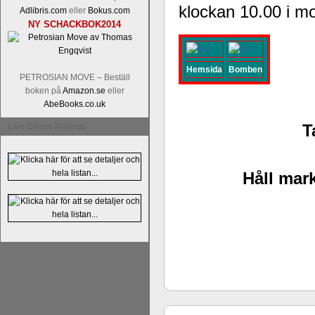
klockan 10.00 i m
Adlibris.com
eller
Bokus.com
NY SCHACKBOK2014
Hemsida
Bomben
PETROSIAN MOVE – Beställ
boken på
Amazon.se
eller
En av världens genom tiderna starka
AbeBooks.co.uk
Tata Steel-turneringens
hemsida
med
T
Live Chess Ratings
uppnått allt som kan uppnås som scha
varit med om som schackspelare varit
milstolpen i schackhistorien när h
tacksamma och nöjda över alla de par
Håll mark
sina framtida projekt.