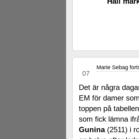
Håll mark
Marie Sebag forts
mar
07
Det är några dag
EM för damer som s
toppen på tabelle
som fick lämna if
Gunina
(2511) i r