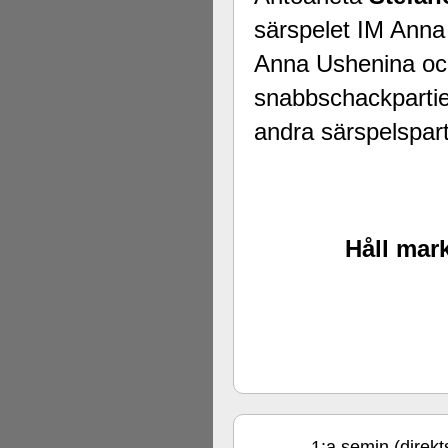
särspelet IM Ann
Anna Ushenina 
snabbschackpartier
andra särspelsparti
Håll mark
1:a semin (direk
nov