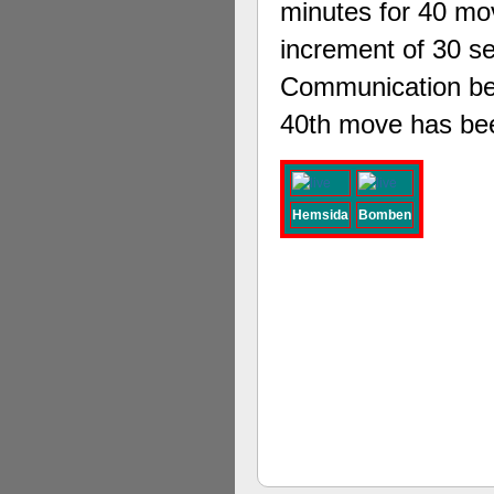
minutes for 40 mov
increment of 30 s
Communication betw
40th move has bee
Hemsida
Bomben