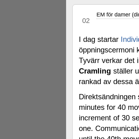
EM för damer (d
mar
02
I dag startar
Indivi
öppningscermoni k
Tyvärr verkar det
Cramling
ställer 
rankad av dessa 
Direktsändningen s
minutes for 40 mov
increment of 30 s
one. Communication
until the 40th mov