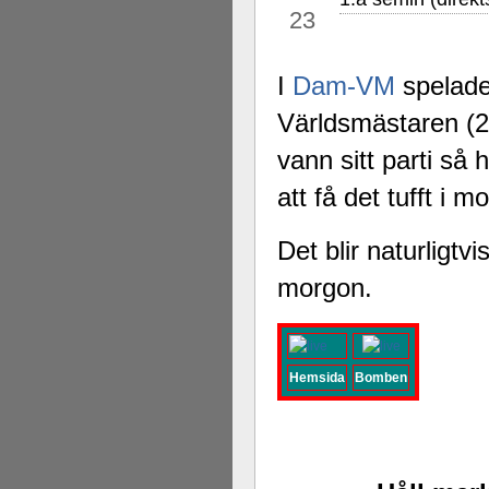
23
I
Dam-VM
spelades
Världsmästaren (
vann sitt parti s
att få det tufft i m
Det blir naturligtv
morgon.
Hemsida
Bomben