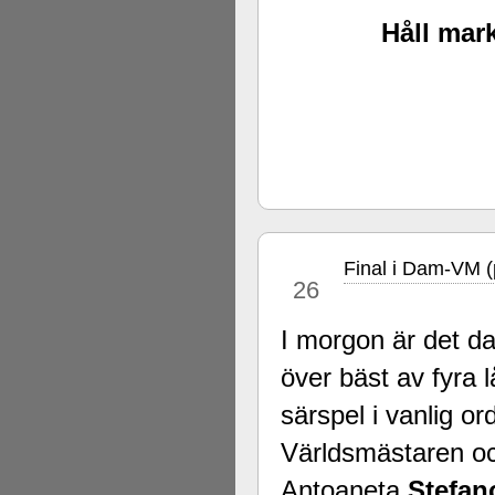
Håll mark
Final i Dam-VM (
nov
26
I morgon är det dag
över bäst av fyra l
särspel i vanlig or
Världsmästaren och
Antoaneta
Stefan