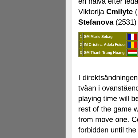
en halva efter led
Viktorija
Cmilyte
Stefanova
(2531)
1
GM Marie Sebag
2
IM Cristina-Adela Foisor
3
GM Thanh Trang Hoang
I direktsändningen
tvåan i ovanståend
playing time will 
rest of the game w
from move one. Co
forbidden until th