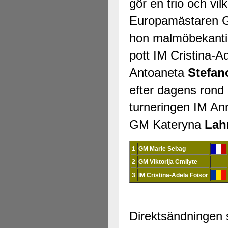
gör en trio och vi
Europamästaren G
hon malmöbekant
pott IM Cristina-A
Antoaneta
Stefan
efter dagens rond
turneringen IM A
GM Kateryna
Lah
1
GM Marie Sebag
2
GM Viktorija Cmilyte
3
IM Cristina-Adela Foisor
Direktsändningen s