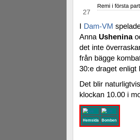
Remi i första par
Alingsås Schacksällskap fyller 100
nov
27
parturnering i Alingsås 4-5 maj. Idag -
I
Dam-VM
spelades
Anna
Ushenina
o
det inte överraskan
från bägge kombat
30:e draget enligt 
Det blir naturligtv
klockan 10.00 i m
Hemsida
Bomben