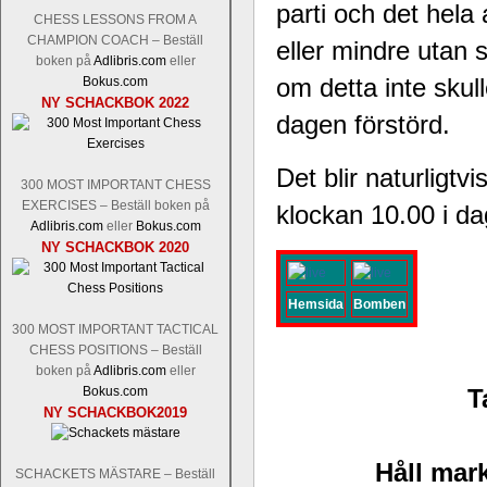
Nakamura-Fabiano Caruana
och
S
parti och det hela
CHESS LESSONS FROM A
revanschera sig efter att inte ha tag
CHAMPION COACH – Beställ
eller mindre utan
han dock göra denna gång om han int
boken på
Adlibris.com
eller
norsk massmedia som inte riktigt förs
om detta inte skul
Bokus.com
nämligen den sistnämnda spelformen so
NY SCHACKBOK 2022
den spelformen ett steg i rätt riktning.
dagen förstörd.
Det blir naturligtv
300 MOST IMPORTANT CHESS
EXERCISES – Beställ boken på
klockan 10.00 i da
Adlibris.com
eller
Bokus.com
NY SCHACKBOK 2020
Hemsida
Bomben
Idag börjar Sverigemästarklassen si
300 MOST IMPORTANT TACTICAL
ronden:
GM Jonny Hector- GM Pon
CHESS POSITIONS – Beställ
boken på
Adlibris.com
eller
Hillarp Persson, GM Pia Cramling-I
Bokus.com
T
och öppen så vem helst kan ta hem 
NY SCHACKBOK2019
längesedan vi hade ett sådant jämnt
kämpar om Sverigemästartiteln. Den 
status, och Tikkanen är säkert mätt på 
Håll mark
SCHACKETS MÄSTARE – Beställ
FM Erik Malmstig-IM Tommy Ander