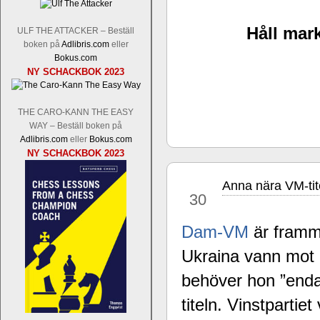
Håll mark
ULF THE ATTACKER – Beställ
boken på
Adlibris.com
eller
Bokus.com
Schacksnack har inlett det nya året
NY SCHACKBOK 2023
Random, där pjäserna slumpas på den
talet och där det på förhand är bestämt
ökar i spelöppningsfasen, medan det 
THE CARO-KANN THE EASY
att man måste kunna och förstå en
WAY – Beställ boken på
högerspalten nedan.
Adlibris.com
eller
Bokus.com
NY SCHACKBOK 2023
Anna nära VM-tit
nov
30
Dam-VM
är framme
Ukraina vann mo
behöver hon ”endas
Den sjunde upplagan av Sinquefield Cu
den starkaste i U.S.A, spelas med 12
titeln. Vinstpartiet
Levon Aronian-Maxime Vachier-Lag