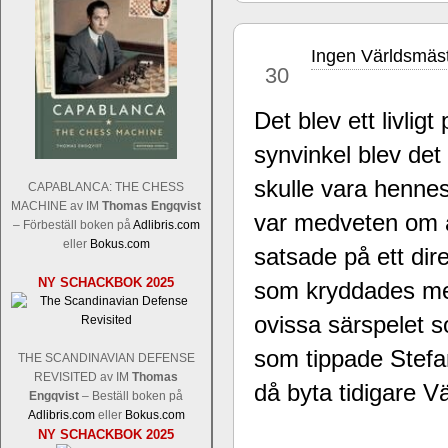
Ingen Världsmäst
nov
30
Det blev ett livligt 
synvinkel blev det 
Sverigemästarklassen och övriga gru
Sverigemästartiteln och dessa är i ra
skulle vara henn
CAPABLANCA: THE CHESS
Martin Lokander, GM Tiger Hillarp Pe
MACHINE av IM
Thomas Engqvist
var medveten om at
SM-gruppen är i år stark och öppen s
– Förbeställ boken på
Adlibris.com
Hector avgår med segern. I SM-samman
eller
Bokus.com
satsade på ett dire
Elit: IM Michael Wiedenkeller, IM
NY SCHACKBOK 2025
Lindberg, FM Joar Östlund, FM Alexa
som kryddades med 
Östlund som är en starkt utvecklande
ovissa särspelet 
som tippade Stefan
THE SCANDINAVIAN DEFENSE
REVISITED av IM
Thomas
då byta tidigare 
Engqvist
– Beställ boken på
Adlibris.com
eller
Bokus.com
NY SCHACKBOK 2025