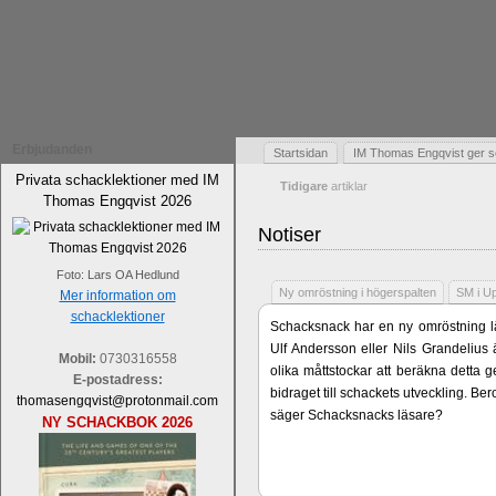
Erbjudanden
Startsidan
IM Thomas Engqvist ger s
Privata schacklektioner med IM
Tidigare
artiklar
Thomas Engqvist 2026
Notiser
Foto: Lars OA Hedlund
Ny omröstning i högerspalten
SM i U
Mer information om
schacklektioner
Schacksnack har en ny omröstning lä
Ulf Andersson eller Nils Grandelius 
Mobil:
0730316558
olika måttstockar att beräkna detta g
E-postadress:
bidraget till schackets utveckling. B
thomasengqvist@protonmail.com
säger Schacksnacks läsare?
NY SCHACKBOK 2026