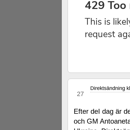
Direktsändning k
nov
27
Efter deI dag är de
och GM Antoanet