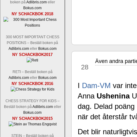
boken på
Adlibris.com
eller
Tom Rydström-GM Thomas Ernst.
Mi
Bokus.com
NY SCHACKBOK 2018
300 MOST IMPORTANT CHESS
POSITIONS – Beställ boken på
Adlibris.com
eller
Bokus.com
NY SCHACKBOK2017
Även andra parti
nov
En svensk schackbok -
Schackets mä
28
om Ulf Anderssons makalösa bedrifter 
RETI – Beställ boken på
en förfrågan av författarna. Scha
Adlibris.com
eller
Bokus.com
NY SCHACKBOK 2016
betänketiden så schack bör klassifice
I
Dam-VM
var int
Frilansjournalisten och schackälska
Anna
Ushenina
U
boken i ur och skur och den har sänts
CHESS STRATEGY FOR KIDS –
djupintervjuer med
Okpu
och
Engqvis
dag. Delad poäng b
Beställ boken på
Adlibris.com
eller
fotografier som de flesta aldrig har set
Bokus.com
Uffes angreppspartier med moderna
när det återstår tv
NY SCHACKBOK2015
saknats i den svenska schacklitteraturen
Det blir naturligtv
STEIN – Beställ boken på