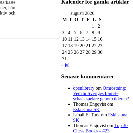
Kalender för gamla artiklar
starkaste
ner, hårt
ektiv och
augusti 2026
M
T
O
T
F
L
S
1
2
3
4
5
6
7
8
9
10
11
12
13
14
15
16
17
18
19
20
21
22
23
24
25
26
27
28
29
30
31
« jul
Senaste kommentarer
mmentera
openlibrary
om
Omröstning:
 IM Jung
Vem är Sveriges främste
tzar, IM
schackspelare genom tiderna?
å nästan
Thomas Engqvist
om
egern. I
Eskilstuna SK
Elit: IM
Ismail El Turk
om
Eskilstuna
dersson,
SK
 Harald
Thomas Engqvist
om
Top 30
cera till
Chess Books – #23 |