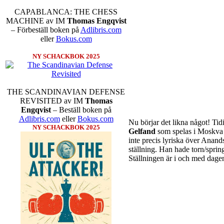
Sverigemästarklassen.
CAPABLANCA: THE CHESS
MACHINE av IM
Thomas Engqvist
– Förbeställ boken på
Adlibris.com
eller
Bokus.com
NY SCHACKBOK 2025
THE SCANDINAVIAN DEFENSE
REVISITED av IM
Thomas
Schacksnack har inlett det
Engqvist
– Beställ boken på
föredrar Fischer Random, dä
Adlibris.com
eller
Bokus.com
Nu börjar det likna något! Tid
som det har spelats sedan 15
NY SCHACKBOK 2025
Gelfand
som spelas i Moskva 
förstnämnda alternativet 
inte precis lyriska över Anand
alternativet har för- eller
ställning. Han hade torn/spri
förstå en mängd spelöppning
Ställningen är i och med dagens
nedan.