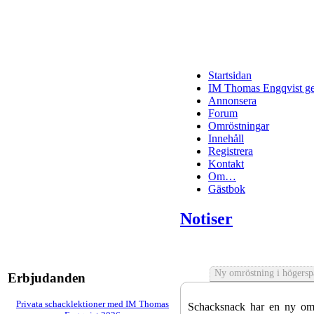
Startsidan
IM Thomas Engqvist ge
Annonsera
Forum
Omröstningar
Innehåll
Registrera
Kontakt
Om…
Gästbok
Notiser
Ny omröstning i högersp
Erbjudanden
Privata schacklektioner med IM Thomas
Schacksnack har en ny omr