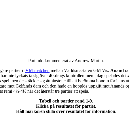
Parti nio kommenterat av Andrew Martin.
 nya året med en ny omröstning. Frågan gäller huruvida du
Ko
r pjäserna slumpas på den sista raden, eller om du föredrar europeisk
igare partier i
VM-matchen
mellan Världsmästaren GM Vis.
Anand
oc
00-talet och där det på förhand är bestämt att vit dam ska stå på rut
har inte lyckats ta sig över 40-drags kontrollen men i dag spelades de
har fördelen att kreativiteten ökar i spelöppningsfasen, medan de
s spel men de sträckte sig åtminstone till att berömma honom för hans u
 nackdelar, beroende på hur man ser på det, i och med att man måste k
ngare mot Gelfands dam och den hade en hopplös uppgift mot Anands opt
ar och varianter. Rösta en gång på svarsalternativ 1 eller 2 i höge
 remi 4½-4½ när det återstår tre partier att spela.
Tabell och partier rond 1-9.
Klicka på resultatet för partiet.
Håll markören stilla över resultatet för information
.