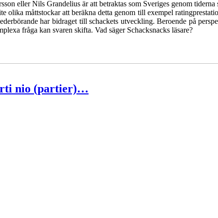
son eller Nils Grandelius är att betraktas som Sveriges genom tiderna 
ite olika måttstockar att beräkna detta genom till exempel ratingprestatio
vederbörande har bidraget till schackets utveckling. Beroende på persp
mplexa fråga kan svaren skifta. Vad säger Schacksnacks läsare?
ti nio (partier)…
iga grupper arrangeras i Uppsala 27 juni - 6 juli. Tio spelare
Ko
ln och dessa är i ratingordning: GM Platon Galperin, IM Isak Storme,
t, IM Martin Lokander, GM Tiger Hillarp Persson., IM Milton Pan
ector och IM Axel Falkevall. SM-gruppen är i år stark och öppen s
 men det skulle inte vara osannolikt om GM Jonny Hector avgår med s
n erfarenhet väga mycket tyngre än tillfälliga ratingtoppar. Mästar-
Ludvig Carlsson, IM William Olsson, FM Eric Thörn, IM Tommy An
ar Östlund, FM Alexander Ström-Engdahl, Andreas Landgren och
 FM Joar Östlund som är en starkt utvecklande spelare kommer att avan