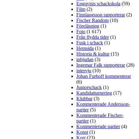
Engqvists schackskola
(59)
Film
(2)
Finnlaugsson rapporterar
(2)
Fischer Random
(10)
Föreläsning
(1)
Foto
(1 617)
Från flydda tider
(1)
Fusk i schack
(1)
Hemsida
(1)
Historia & kultur
(15)
inbjudan
(3)
Ingemar Falk rapporterar
(28)
intervju
(10)
Johan Furhoff kommenterar
(6)
Juniorschack
(1)
Kandidatturnering
(17)
Klubbar
(3)
Kommenterade Andersson-
partier
(5)
Kommenterade Fischer-
partier
(1)
Kommenterade partier
(4)
Konst
(1)
Korr
(23)