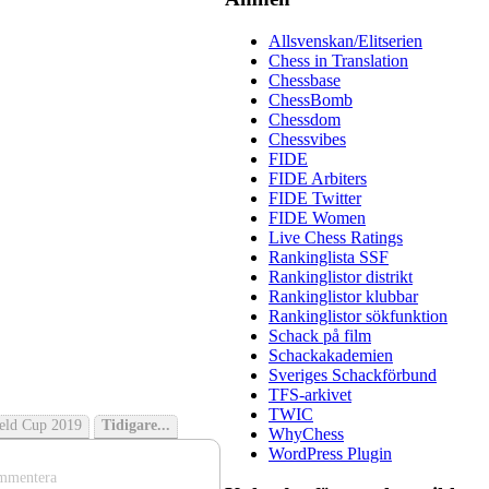
Allsvenskan/Elitserien
Chess in Translation
Chessbase
ChessBomb
Chessdom
Chessvibes
FIDE
FIDE Arbiters
FIDE Twitter
FIDE Women
Live Chess Ratings
Rankinglista SSF
Rankinglistor distrikt
Rankinglistor klubbar
Rankinglistor sökfunktion
Schack på film
Schackakademien
Sveriges Schackförbund
TFS-arkivet
TWIC
ield Cup 2019
Tidigare...
WhyChess
WordPress Plugin
mmentera