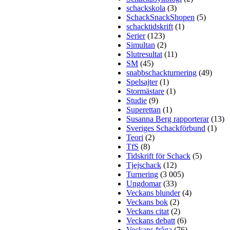
schackskola
(3)
SchackSnackShopen
(5)
schacktidskrift
(1)
Serier
(123)
Simultan
(2)
Slutresultat
(11)
SM
(45)
snabbschackturnering
(49)
Spelsajter
(1)
Stormästare
(1)
Studie
(9)
Superettan
(1)
Susanna Berg rapporterar
(13)
Sveriges Schackförbund
(1)
Teori
(2)
TfS
(8)
Tidskrift för Schack
(5)
Tjejschack
(12)
Turnering
(3 005)
Ungdomar
(33)
Veckans blunder
(4)
Veckans bok
(2)
Veckans citat
(2)
Veckans debatt
(6)
Veckans fråga
(76)