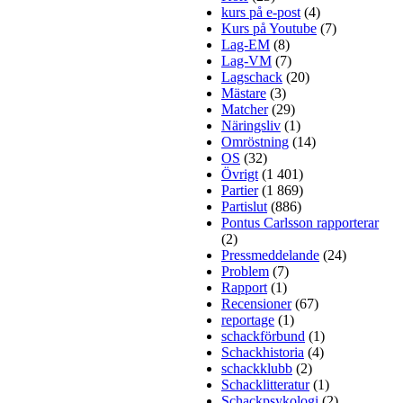
kurs på e-post
(4)
Kurs på Youtube
(7)
Lag-EM
(8)
Lag-VM
(7)
Lagschack
(20)
Mästare
(3)
Matcher
(29)
Näringsliv
(1)
Omröstning
(14)
OS
(32)
Övrigt
(1 401)
Partier
(1 869)
Partislut
(886)
Pontus Carlsson rapporterar
(2)
Pressmeddelande
(24)
Problem
(7)
Rapport
(1)
Recensioner
(67)
reportage
(1)
schackförbund
(1)
Schackhistoria
(4)
schackklubb
(2)
Schacklitteratur
(1)
Schackpsykologi
(2)