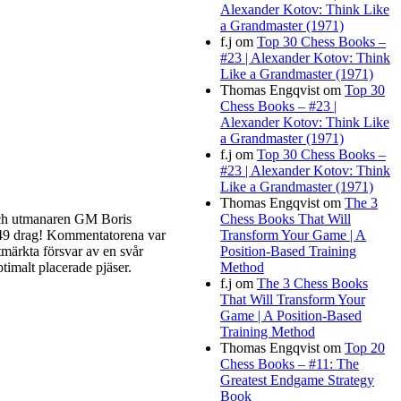
Alexander Kotov: Think Like
a Grandmaster (1971)
f.j
om
Top 30 Chess Books –
#23 | Alexander Kotov: Think
Like a Grandmaster (1971)
Thomas Engqvist
om
Top 30
Chess Books – #23 |
Alexander Kotov: Think Like
a Grandmaster (1971)
f.j
om
Top 30 Chess Books –
#23 | Alexander Kotov: Think
Like a Grandmaster (1971)
mmentera
Thomas Engqvist
om
The 3
t schack
h utmanaren GM Boris
Chess Books That Will
a d1. Det
t 49 drag! Kommentatorena var
Transform Your Game | A
t senare
tmärkta försvar av en svår
Position-Based Training
unna och
imalt placerade pjäser.
Method
rspalten
f.j
om
The 3 Chess Books
That Will Transform Your
Game | A Position-Based
Training Method
Thomas Engqvist
om
Top 20
Chess Books – #11: The
Greatest Endgame Strategy
Book