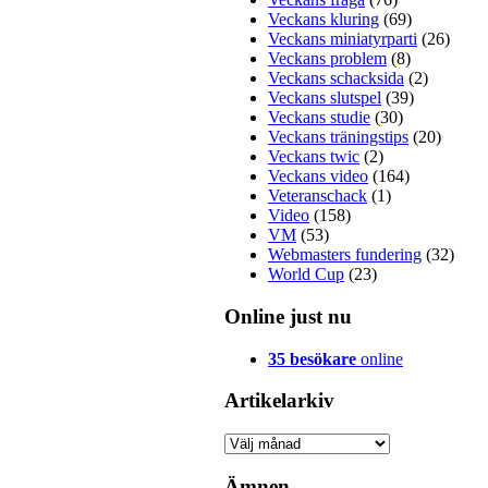
Veckans kluring
(69)
Veckans miniatyrparti
(26)
Veckans problem
(8)
Veckans schacksida
(2)
Veckans slutspel
(39)
Veckans studie
(30)
Veckans träningstips
(20)
Veckans twic
(2)
Veckans video
(164)
Veteranschack
(1)
Video
(158)
VM
(53)
Webmasters fundering
(32)
World Cup
(23)
Online just nu
35 besökare
online
Artikelarkiv
Artikelarkiv
Ämnen