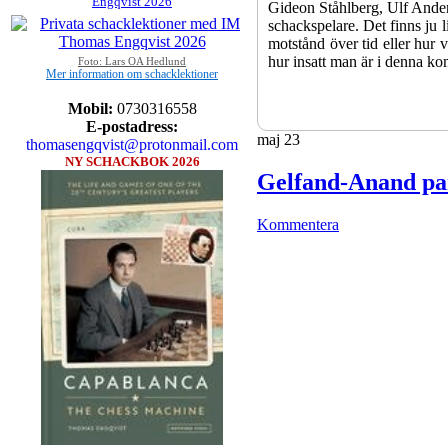
Engqvist 2026
Gideon Ståhlberg, Ulf Anders
schackspelare. Det finns ju l
motstånd över tid eller hur 
hur insatt man är i denna ko
Foto: Lars OA Hedlund
Mer information om schacklektioner
Mobil:
0730316558
E-postadress:
maj
23
thomasengqvist@protonmail.com
NY SCHACKBOK 2026
Gelfand-Anand par
Kommentera
Sverigemästarklassen och övr
kämpar om Sverigemästartite
Min Seo, GM Erik Blomqvis
Hampus Sörensen GM Jonny H
vem helst kan ta hem segern
SM-sammanhang brukar gedige
Michael Wiedenkeller, IM 
IM Bengt Lindberg, FM Jo
Ljung. Mitt stalltips är att