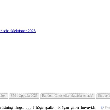
r schacklektioner 2026
alten
SM i Uppsala 2025
Random Chess eller klassiskt schack?
Sinquef
östning längst upp i högerspalten. Frågan gäller huvuvida
Ko