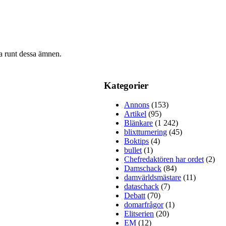
ra runt dessa ämnen.
Kategorier
Annons
(153)
Artikel
(95)
Blänkare
(1 242)
blixtturnering
(45)
Boktips
(4)
bullet
(1)
Chefredaktören har ordet
(2)
Damschack
(84)
damvärldsmästare
(11)
dataschack
(7)
Debatt
(70)
domarfrågor
(1)
Elitserien
(20)
EM
(12)