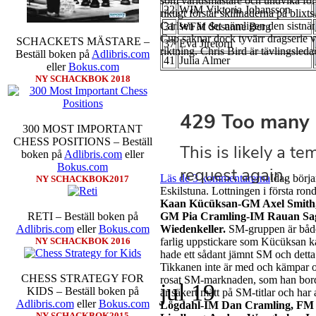
som världsmästare och undvika för
22
WIM Viktoria Johansson
riktigt förstår skillnaderna på blix
Carlsen är det nämligen den sistnä
31
WFM Susanne Berg
Cup saknar dock tyvärr dragserie vil
SCHACKETS MÄSTARE –
37
Eva Jiretorn
riktning. Chris Bird är tävlingsleda
Beställ boken på
Adlibris.com
41
Julia Almer
eller
Bokus.com
NY SCHACKBOK 2018
300 MOST IMPORTANT
CHESS POSITIONS – Beställ
boken på
Adlibris.com
eller
Bokus.com
Läs de 3 kommentarerna
Idag börja
NY SCHACKBOK2017
Eskilstuna. Lottningen i första ron
Kaan Kücüksan-GM Axel Smith, 
GM Pia Cramling-IM Rauan Sag
RETI – Beställ boken på
Wiedenkeller.
SM-gruppen är både 
Adlibris.com
eller
Bokus.com
farlig uppstickare som Kücüksan ka
NY SCHACKBOK 2016
hade ett sådant jämnt SM och dett
Tikkanen inte är med och kämpar o
CHESS STRATEGY FOR
rosat SM-marknaden, som han bord
jul
19
KIDS – Beställ boken på
är säkert mätt på SM-titlar och har 
Adlibris.com
eller
Bokus.com
Lögdahl-IM Dan Cramling, FM 
NY SCHACKBOK2015