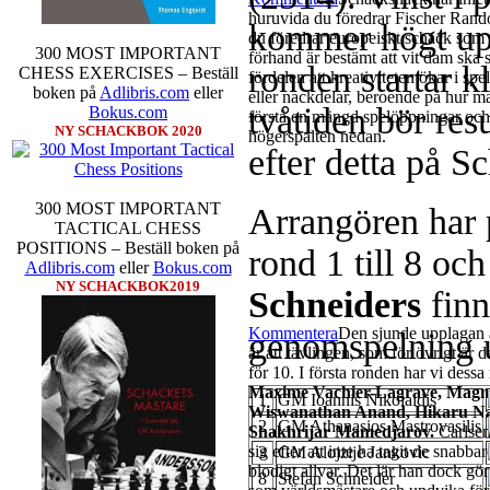
huruvida du föredrar Fischer Rando
kommer högt upp 
du föredrar europeiskt schack som d
300 MOST IMPORTANT
förhand är bestämt att vit dam ska 
ronden startar k
CHESS EXERCISES – Beställ
fördelen att kreativiteten ökar i sp
boken på
Adlibris.com
eller
eller nackdelar, beroende på hur m
tvåtiden bör res
Bokus.com
förstå en mängd spelöppningar och v
NY SCHACKBOK 2020
högerspalten nedan.
efter detta på S
300 MOST IMPORTANT
Arrangören har p
TACTICAL CHESS
POSITIONS – Beställ boken på
rond 1 till 8 och
Adlibris.com
eller
Bokus.com
NY SCHACKBOK2019
Schneiders
finn
Kommentera
Den sjunde upplagan a
genomspelning u
är att tävlingen, som för övrigt är 
för 10. I första ronden har vi dess
Maxime Vachier-Lagrave, Magnu
1
GM Ioannis Nikolaidis
Wiswanathan Anand, Hikaru N
2
GM Athanasios Mastrovasilis
Shakhrijar Mamedjarov.
Carlsen
sig efter att inte ha tagit de snabb
3
GM Alojzije Jankovic
blodigt allvar. Det lär han dock gö
8
Stefan Schneider