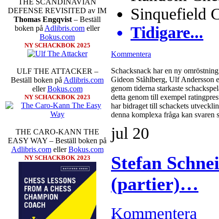
THE SCANDINAVIAN
Sinquefield 
DEFENSE REVISITED av IM
Thomas Engqvist
– Beställ
Tidigare...
boken på
Adlibris.com
eller
Bokus.com
NY SCHACKBOK 2025
Kommentera
Schacksnack har en ny omröstning 
ULF THE ATTACKER –
Gideon Ståhlberg, Ulf Andersson el
Beställ boken på
Adlibris.com
genom tiderna starkaste schackspela
eller
Bokus.com
detta genom till exempel ratingpres
NY SCHACKBOK 2023
har bidraget till schackets utveckl
denna komplexa fråga kan svaren s
jul
20
THE CARO-KANN THE
EASY WAY – Beställ boken på
Adlibris.com
eller
Bokus.com
Stefan Schnei
NY SCHACKBOK 2023
(partier)…
Kommentera