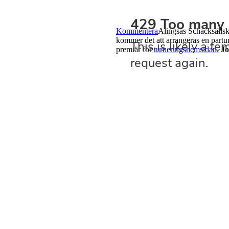
Kommentera
Alingsås Schacksällska
kommer det att arrangeras en partur
premiär för
turneringshemsidan.
Jo