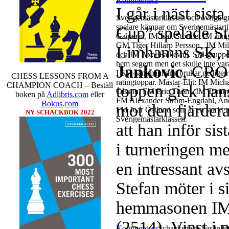
Kommentera
I går i näst sist
Sverigemästarklassen och övriga gru
spelare kämpar om Sverigemästartit
Cup” spelade S
Galperin, IM Isak Storme, IM Jun
GM Tiger Hillarp Persson., IM M
Limhamns SK, r
och IM Axel Falkevall. SM-gruppen 
hem segern men det skulle inte v
Jankovic
, CRO 
I SM-sammanhang brukar gedigen er
CHESS LESSONS FROM A
ratingtoppar. Mästar-Elit: IM Mic
CHAMPION COACH – Beställ
toppen gick hans
Olsson, FM Eric Thörn, IM Tommy
boken på
Adlibris.com
eller
FM Alexander Ström-Engdahl, Andre
Bokus.com
mot den fjärder
FM Joar Östlund som är en starkt u
NY SCHACKBOK 2022
Sverigemästarklassen.
att han inför si
i turneringen me
en intressant av
Stefan möter i s
hemmasonen IM
(2514). Vinst i 
Kommentera
Schacksnack har inlet