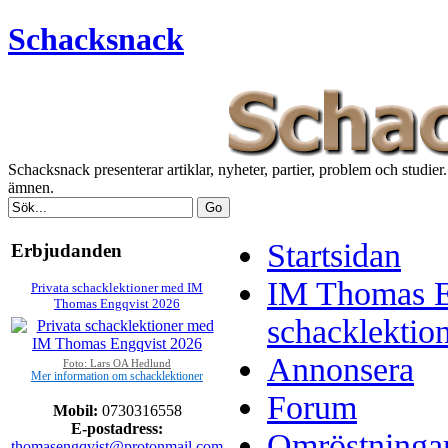
Schacksnack
Schacksnack presenterar artiklar, nyheter, partier, problem och studi
ämnen.
Startsidan
Erbjudanden
IM Thomas E
Privata schacklektioner med IM
Thomas Engqvist 2026
schacklektio
Annonsera
Foto: Lars OA Hedlund
Mer information om schacklektioner
Forum
Mobil:
0730316558
E-postadress:
Omröstninga
thomasengqvist@protonmail.com