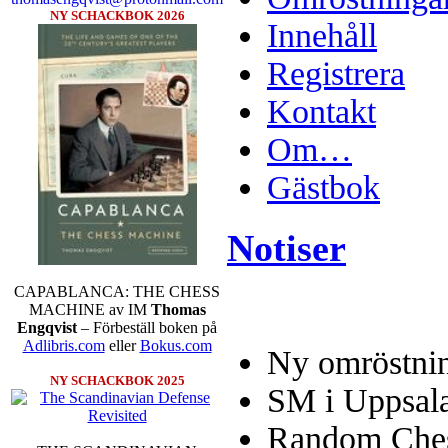
NY SCHACKBOK 2026
Innehåll
Registrera
Kontakt
Om…
Gästbok
Notiser
CAPABLANCA: THE CHESS
MACHINE av IM
Thomas
Engqvist
– Förbeställ boken på
Adlibris.com
eller
Bokus.com
Ny omröstnin
NY SCHACKBOK 2025
SM i Uppsal
Random Chess