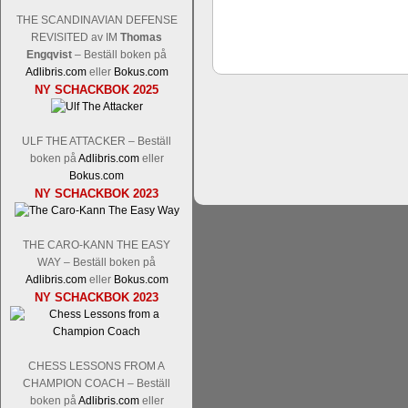
THE SCANDINAVIAN DEFENSE
REVISITED av IM
Thomas
Engqvist
– Beställ boken på
Adlibris.com
eller
Bokus.com
Schacksnack har inlett det nya året
NY SCHACKBOK 2025
Random, där pjäserna slumpas på den
talet och där det på förhand är bestämt
ökar i spelöppningsfasen, medan det 
ULF THE ATTACKER – Beställ
att man måste kunna och förstå en
boken på
Adlibris.com
eller
högerspalten nedan.
Bokus.com
NY SCHACKBOK 2023
THE CARO-KANN THE EASY
WAY – Beställ boken på
Adlibris.com
eller
Bokus.com
NY SCHACKBOK 2023
Den sjunde upplagan av Sinquefield Cu
CHESS LESSONS FROM A
den starkaste i U.S.A, spelas med 12
CHAMPION COACH – Beställ
Levon Aronian-Maxime Vachier-Lag
boken på
Adlibris.com
eller