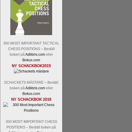
Tom Rydström-GM Thomas Ernst.
Mi
300 MOST IMPORTANT TACTICAL
CHESS POSITIONS – Beställ
boken på
Adlibris.com
eller
Bokus.com
En svensk schackbok -
Schackets mä
NY SCHACKBOK2019
om Ulf Anderssons makalösa bedrifter 
en förfrågan av författarna. Scha
betänketiden så schack bör klassifice
SCHACKETS MÄSTARE – Beställ
Frilansjournalisten och schackälska
boken på
Adlibris.com
eller
boken i ur och skur och den har sänts
Bokus.com
djupintervjuer med
Okpu
och
Engqvis
NY SCHACKBOK 2018
fotografier som de flesta aldrig har set
Uffes angreppspartier med moderna
saknats i den svenska schacklitteraturen
300 MOST IMPORTANT CHESS
POSITIONS – Beställ boken på