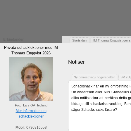
Erbjudanden
Startsidan
IM Thomas Engqvist ger s
Privata schacklektioner med IM
Thomas Engqvist 2026
Notiser
Ny omröstning i högerspalten
SM i U
Schacksnack har en ny omröstning lä
Ulf Andersson eller Nils Grandelius 
olika måttstockar att beräkna detta g
bidraget till schackets utveckling. B
Foto: Lars OA Hedlund
säger Schacksnacks läsare?
Mer information om
schacklektioner
Mobil:
0730316558