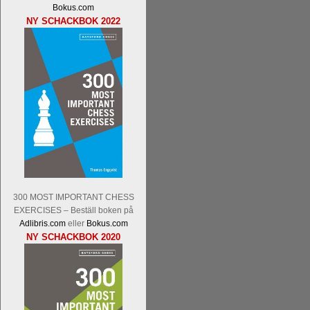
Nakamura-Fabiano Caruana
och
S
Bokus.com
revanschera sig efter att inte ha tag
NY SCHACKBOK 2022
han dock göra denna gång om han int
norsk massmedia som inte riktigt förs
nämligen den sistnämnda spelformen so
den spelformen ett steg i rätt riktning.
300 MOST IMPORTANT CHESS
Idag börjar Sverigemästarklassen si
EXERCISES – Beställ boken på
ronden:
GM Jonny Hector- GM Pon
Adlibris.com
eller
Bokus.com
Hillarp Persson, GM Pia Cramling-I
NY SCHACKBOK 2020
och öppen så vem helst kan ta hem 
längesedan vi hade ett sådant jämnt
kämpar om Sverigemästartiteln. Den 
status, och Tikkanen är säkert mätt på 
FM Erik Malmstig-IM Tommy Ander