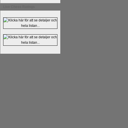
Alingsås Schacksällskap fyller 100
Live Chess Ratings
parturnering i Alingsås 4-5 maj. Idag -