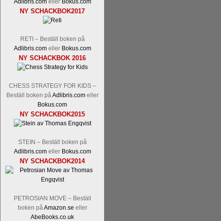
Adlibris.com
eller
Bokus.com
NY SCHACKBOK2017
RETI – Beställ boken på
Adlibris.com
eller
Bokus.com
NY SCHACKBOK 2016
En av världens genom tiderna starka
Tata Steel-turneringens
hemsida
med
CHESS STRATEGY FOR KIDS –
uppnått allt som kan uppnås som scha
Beställ boken på
Adlibris.com
eller
varit med om som schackspelare varit
Bokus.com
milstolpen i schackhistorien när h
NY SCHACKBOK2015
tacksamma och nöjda över alla de par
sina framtida projekt.
STEIN – Beställ boken på
Adlibris.com
eller
Bokus.com
NY SCHACKBOK2014
PETROSIAN MOVE – Beställ
boken på
Amazon.se
eller
AbeBooks.co.uk