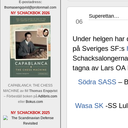
E-postadress:
thomasengqvist@protonmail.com
NY SCHACKBOK 2026
Superettan…
feb
06
Under helgen har d
Sverigemästarklassen och övriga gru
på Sveriges SF:s
Sverigemästartiteln och dessa är i ra
Schacksalongerna i
Martin Lokander, GM Tiger Hillarp Pe
SM-gruppen är i år stark och öppen s
tagna av Lars OA
Hector avgår med segern. I SM-samman
Elit: IM Michael Wiedenkeller, IM
Södra SASS
– B
Lindberg, FM Joar Östlund, FM Alexa
CAPABLANCA: THE CHESS
Östlund som är en starkt utvecklande
MACHINE av IM
Thomas Engqvist
– Förbeställ boken på
Adlibris.com
eller
Bokus.com
Wasa SK
-SS Lu
NY SCHACKBOK 2025