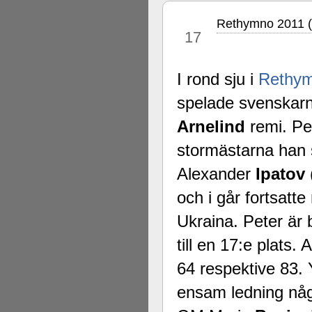
Rethymno 2011 (
jul
17
I rond sju i
Rethy
spelade svenskar
Arnelind
remi. Pe
stormästarna han s
Alexander
Ipatov
och i går fortsat
Ukraina. Peter är
till en 17:e plats.
64 respektive 83.
ensam ledning någr