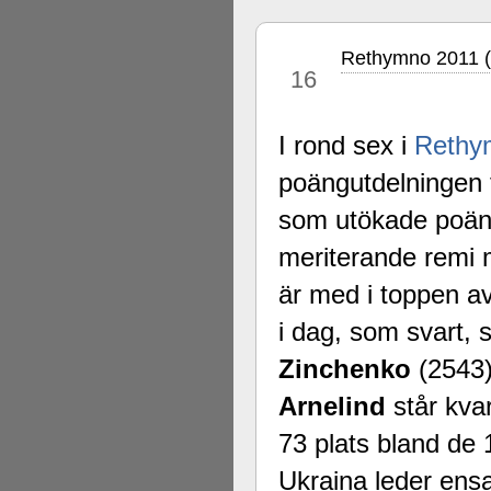
Rethymno 2011 (
jul
16
I rond sex i
Rethy
poängutdelningen 
som utökade poän
meriterande remi
är med i toppen a
i dag, som svart, 
Zinchenko
(2543
Arnelind
står kva
73 plats bland de
Ukraina leder ens