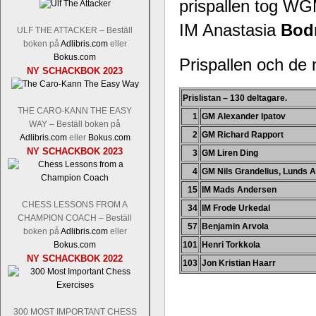
prispallen tog W
IM Anastasia
Bod
ULF THE ATTACKER – Beställ
boken på
Adlibris.com
eller
Bokus.com
Prispallen och de 
Schacksnack har inlett det nya året
NY SCHACKBOK 2023
Random, där pjäserna slumpas på den
talet och där det på förhand är bestämt
Prislistan – 130 deltagare.
ökar i spelöppningsfasen, medan det 
THE CARO-KANN THE EASY
1
GM Alexander Ipatov
att man måste kunna och förstå en
WAY – Beställ boken på
högerspalten nedan.
2
GM Richard Rapport
Adlibris.com
eller
Bokus.com
NY SCHACKBOK 2023
3
GM Liren Ding
4
GM Nils Grandelius, Lunds AS
15
IM Mads Andersen
CHESS LESSONS FROM A
34
IM Frode Urkedal
CHAMPION COACH – Beställ
57
Benjamin Arvola
boken på
Adlibris.com
eller
Bokus.com
101
Henri Torkkola
NY SCHACKBOK 2022
103
Jon Kristian Haarr
Den sjunde upplagan av Sinquefield Cu
den starkaste i U.S.A, spelas med 12
Levon Aronian-Maxime Vachier-Lag
300 MOST IMPORTANT CHESS