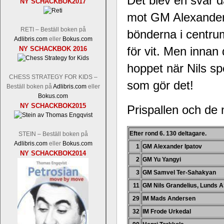
Det blev en svår 
NY SCHACKBOK2017
Tom Rydström-GM Thomas Ernst.
Mi
mot GM Alexande
RETI – Beställ boken på
bönderna i centrum
Adlibris.com
eller
Bokus.com
för vit. Men innan
NY SCHACKBOK 2016
hoppet när Nils spe
CHESS STRATEGY FOR KIDS –
som gör det!
Beställ boken på
Adlibris.com
eller
Bokus.com
NY SCHACKBOK2015
En svensk schackbok -
Prispallen och de n
Schackets mä
om Ulf Anderssons makalösa bedrifter 
en förfrågan av författarna. Scha
Efter rond 6. 130 deltagare.
STEIN – Beställ boken på
betänketiden så schack bör klassifice
Adlibris.com
eller
Bokus.com
Frilansjournalisten och schackälska
1
GM Alexander Ipatov
NY SCHACKBOK2014
boken i ur och skur och den har sänts
2
GM Yu Yangyi
djupintervjuer med
Okpu
och
Engqvis
3
GM Samvel Ter-Sahakyan
fotografier som de flesta aldrig har set
11
GM Nils Grandelius, Lunds 
Uffes angreppspartier med moderna
saknats i den svenska schacklitteraturen
29
IM Mads Andersen
32
IM Frode Urkedal