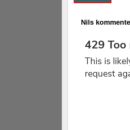
Alingsås Schacksällskap fyller 100
parturnering i Alingsås 4-5 maj. Idag -
Nils kommenter