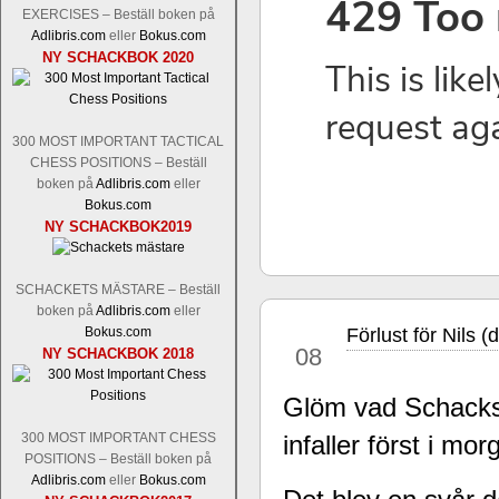
Nakamura-Fabiano Caruana
och
S
EXERCISES – Beställ boken på
revanschera sig efter att inte ha tag
Adlibris.com
eller
Bokus.com
han dock göra denna gång om han int
NY SCHACKBOK 2020
norsk massmedia som inte riktigt förs
nämligen den sistnämnda spelformen so
den spelformen ett steg i rätt riktning.
300 MOST IMPORTANT TACTICAL
CHESS POSITIONS – Beställ
boken på
Adlibris.com
eller
Bokus.com
NY SCHACKBOK2019
SCHACKETS MÄSTARE – Beställ
boken på
Adlibris.com
eller
Bokus.com
Förlust för Nils 
Idag börjar Sverigemästarklassen si
aug
08
NY SCHACKBOK 2018
ronden:
GM Jonny Hector- GM Pon
Hillarp Persson, GM Pia Cramling-I
Glöm vad Schacks
och öppen så vem helst kan ta hem 
längesedan vi hade ett sådant jämnt
300 MOST IMPORTANT CHESS
infaller först i mor
kämpar om Sverigemästartiteln. Den 
POSITIONS – Beställ boken på
status, och Tikkanen är säkert mätt på 
Adlibris.com
eller
Bokus.com
FM Erik Malmstig-IM Tommy Ander