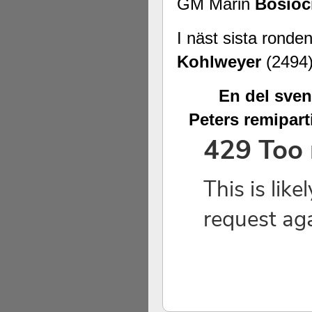
GM Marin
Bosioc
I näst sista ronde
Kohlweyer
(2494)
En del sven
Peters remipart