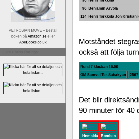
90
Henri Torkkola
90
Benjamin Arvola
114
Henri Torkkola
Jon Kristian 
PETROSIAN MOVE – Beställ
boken på
Amazon.se
eller
Motståndet stegras
AbeBooks.co.uk
En av världens genom tiderna starka
också att följa tu
Tata Steel-turneringens
hemsida
med
Live Chess Ratings
uppnått allt som kan uppnås som scha
varit med om som schackspelare varit
Rond 7 klockan 16.00
milstolpen i schackhistorien när h
GM Samvel Ter-Sahakyan
2567
tacksamma och nöjda över alla de par
sina framtida projekt.
Det blir direktsän
90 minuter för 40 
Hemsida
Bomben