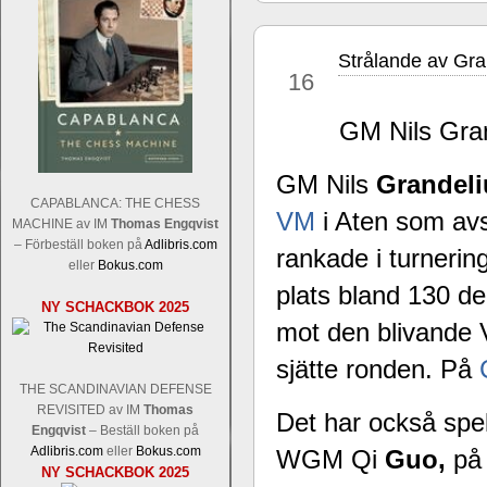
Strålande av Gra
aug
16
GM Nils Grand
Sverigemästarklassen och övriga gru
GM Nils
Grandel
Sverigemästartiteln och dessa är i ra
CAPABLANCA: THE CHESS
VM
i Aten som avs
Martin Lokander, GM Tiger Hillarp Pe
MACHINE av IM
Thomas Engqvist
SM-gruppen är i år stark och öppen s
– Förbeställ boken på
Adlibris.com
rankade i turner
Hector avgår med segern. I SM-samman
eller
Bokus.com
Elit: IM Michael Wiedenkeller, IM
plats bland 130 de
NY SCHACKBOK 2025
Lindberg, FM Joar Östlund, FM Alexa
mot den blivande
Östlund som är en starkt utvecklande
sjätte ronden. På
THE SCANDINAVIAN DEFENSE
REVISITED av IM
Thomas
Det har också spel
Engqvist
– Beställ boken på
Adlibris.com
eller
Bokus.com
WGM Qi
Guo,
på
NY SCHACKBOK 2025