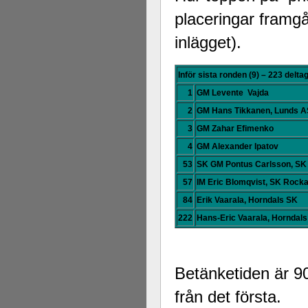
placeringar framgå
inlägget).
Inför sista ronden (9) – 223 delta
1
GM Levente Vajda
2
GM Hans Tikkanen, Lunds 
3
GM Zahar Efimenko
4
GM Alexander Ipatov
53
SK
GM Pontus Carlsson, SK
57
IM Eric Blomqvist, SK Rock
84
Erik Vaarala, Horndals SK
222
Hans-Eric Vaarala, Horndal
Betänketiden är 90
från det första.