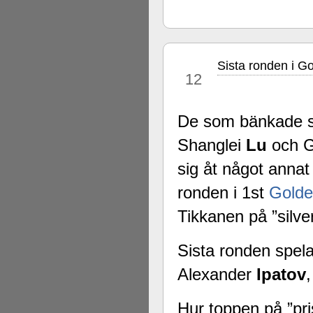
Sista ronden i G
jun
12
De som bänkade sig
Shanglei
Lu
och 
sig åt något annat 
ronden i 1st
Gold
Tikkanen på ”silver
Sista ronden spela
Alexander
Ipatov
,
Hur toppen på ”pri