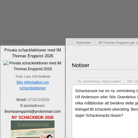
Erbjudanden
Startsidan
IM Thomas Engqvist ger s
Privata schacklektioner med IM
Thomas Engqvist 2026
Notiser
Foto: Lars OA Hedlund
Ny omröstning i högerspalten
SM i U
Mer information om
schacklektioner
Schacksnack har en ny omröstning lä
Ulf Andersson eller Nils Grandelius 
Mobil:
0730316558
olika måttstockar att beräkna detta g
E-postadress:
bidraget till schackets utveckling. B
thomasengqvist@protonmail.com
säger Schacksnacks läsare?
NY SCHACKBOK 2026