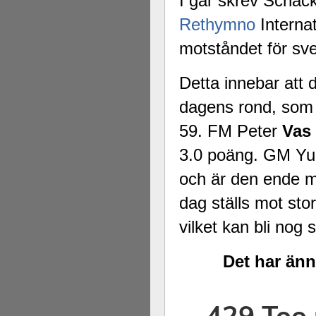
I går skrev Schac
Rethymno
Interna
motståndet för sven
Detta innebar att 
dagens rond, som ä
59. FM Peter
Vas
3.0 poäng. GM Yu
och är den ende me
dag ställs mot st
vilket kan bli nog s
Det har änn