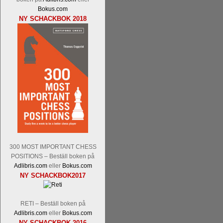
Pontus Carlsson, FM Kaan Kücüksan-G
Bokus.com
Erik Blomqvist-IM Michael Wiedenkell
NY SCHACKBOK 2018
Kücüksan kan absolut inte räknas bort.
Tikkanen inte är med och kämpar om Sv
GM-status, och Tikkanen är säkert mätt p
Malmstig-IM Tommy Andersson, IM B
Ernst.
Mitt stalltips är att Lindberg blir 
300 MOST IMPORTANT CHESS
POSITIONS – Beställ boken på
Adlibris.com
eller
Bokus.com
Läs de 8 kommentarerna
En svensk sch
NY SCHACKBOK2017
bedrifter i schackvärlden. Glenn Ek på S
årtiondena alltmer betraktats som en sp
är annars spel, vetenskap eller konst.
RETI – Beställ boken på
Engqvist arbetat med boken i ur och skur
Adlibris.com
eller
Bokus.com
djupintervjuer med
Okpu
och
Engqvist
s
NY SCHACKBOK 2016