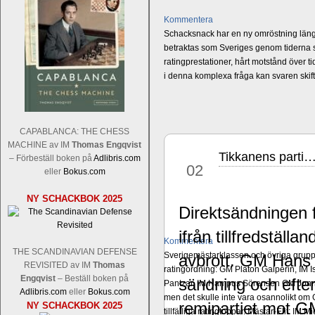
Kommentera
Schacksnack har en ny omröstning längst
betraktas som Sveriges genom tiderna st
ratingprestationer, hårt motstånd över t
i denna komplexa fråga kan svaren ski
CAPABLANCA: THE CHESS
MACHINE av IM
Thomas Engqvist
Tikkanens parti
mar
– Förbeställ boken på
Adlibris.com
02
eller
Bokus.com
NY SCHACKBOK 2025
Direktsändningen f
ifrån tillfredställ
Kommentera
THE SCANDINAVIAN DEFENSE
Sverigemästarklassen och övriga grupper
avbrott. GM Hans
REVISITED av IM
Thomas
ratingordning: GM Platon Galperin, IM I
Engqvist
– Beställ boken på
sändning och efte
Pantzar, IM Hampus Sörensen GM Jonny 
Adlibris.com
eller
Bokus.com
men det skulle inte vara osannolikt o
remipartiet mot 
NY SCHACKBOK 2025
tillfälliga ratingtoppar. Mästar-Elit: 