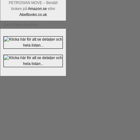
PETROSIAN MOVE – Beställ
boken på
Amazon.se
eller
AbeBooks.co.uk
Live Chess Ratings
Kommentera
Alingsås Schacksällskap fyl
- 26 januari - är det premiär för
turneri