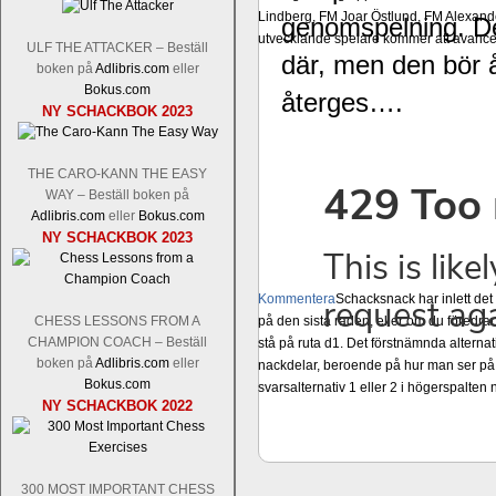
Lindberg, FM Joar Östlund, FM Alexande
genomspelning. Det 
utvecklande spelare kommer att avancer
ULF THE ATTACKER – Beställ
där, men den bör å
boken på
Adlibris.com
eller
Bokus.com
återges….
NY SCHACKBOK 2023
THE CARO-KANN THE EASY
WAY – Beställ boken på
Adlibris.com
eller
Bokus.com
NY SCHACKBOK 2023
Kommentera
Schacksnack har inlett de
CHESS LESSONS FROM A
på den sista raden, eller om du föredra
CHAMPION COACH – Beställ
stå på ruta d1. Det förstnämnda alternati
boken på
Adlibris.com
eller
nackdelar, beroende på hur man ser på
Bokus.com
svarsalternativ 1 eller 2 i högerspalten
NY SCHACKBOK 2022
300 MOST IMPORTANT CHESS