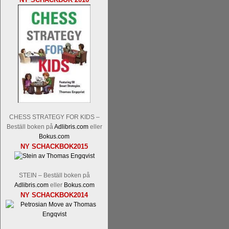
flesta aldrig har sett tidigare. Boken bör
pedagogiska kommentarer och de som vil
skrivits....
CHESS STRATEGY FOR KIDS –
Läs kommentaren
En av världens genom 
Beställ boken på
Adlibris.com
eller
hemsida
meddelat att han avslutat sin 
Bokus.com
NY SCHACKBOK2015
nu vill ägna sig åt att undervisa schac
Vi som följt Kramniks schackkarriär oc
Spanskt, får vara tacksamma och nöjda ö
STEIN – Beställ boken på
framtida projekt.
Adlibris.com
eller
Bokus.com
NY SCHACKBOK2014