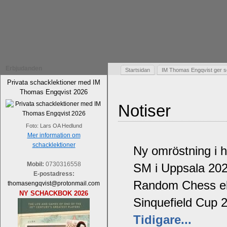
Erbjudanden
Startsidan
IM Thomas Engqvist ger s
Privata schacklektioner med IM
Thomas Engqvist 2026
Notiser
Foto: Lars OA Hedlund
Mer information om
schacklektioner
Ny omröstning i 
Mobil:
0730316558
SM i Uppsala 20
E-postadress:
Random Chess ell
thomasengqvist@protonmail.com
NY SCHACKBOK 2026
Sinquefield Cup 
Tidigare...