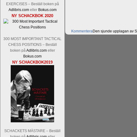
EXERCISES – Beställ boken på
Adlibris.com
eller
Bokus.com
NY SCHACKBOK 2020
Kommentera
Den sjunde upplagan av Sinq
spelas med 12 deltagare istället för 10.
300 MOST IMPORTANT TACTICAL
Magnus Carlsen-Anish Giri, Ian Nep
CHESS POSITIONS – Beställ
Mamedjarov.
Carlsen är givetvis stor f
boken på
Adlibris.com
eller
dagar sedan, på blodigt allvar. Det lä
Bokus.com
förödmjukande skriverier i norsk massme
NY SCHACKBOK2019
det nämligen den sistnämnda spelformen 
ett steg i rätt riktning. Chris Bird är tävl
SCHACKETS MÄSTARE – Beställ
Läs de 3 kommentarerna
Idag börjar Sv
boken på
Adlibris.com
eller