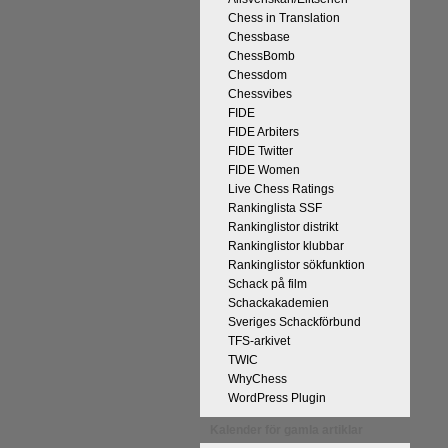
Chess in Translation
Chessbase
ChessBomb
Chessdom
Chessvibes
FIDE
FIDE Arbiters
på Tata Steel-turneringens
FIDE Twitter
kan uppnås som schackspelare och
FIDE Women
derliga mänskliga erfarenheter.
Live Chess Ratings
 med remivapnet Berlinvarianten i
Rankinglista SSF
Rankinglistor distrikt
cka till och all välgång med sina
Rankinglistor klubbar
Rankinglistor sökfunktion
Schack på film
Schackakademien
Sveriges Schackförbund
TFS-arkivet
TWIC
WhyChess
WordPress Plugin
Kalender för gamla artiklar