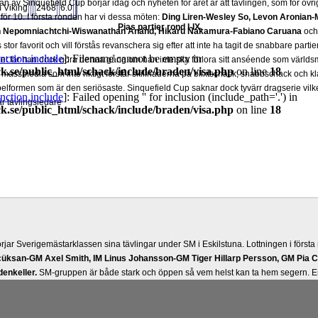
 av Sinquefield Cup börjar idag och nyheten för året är att tävlingen, som för övrig
 Viking
2468
6.0
för 10. I första ronden har vi dessa möten:
Ding Liren-Wesley So, Levon Aronian-
Pias partier rond I-IX.
Ian Nepomniachtchi-Wiswanathan Anand, Hikaru Nakamura-Fabiano Caruana
oc
 stor favorit och vill förstås revanschera sig efter att inte ha tagit de snabbare part
 Det lär han dock göra denna gång om han inte ska förlora sitt anséende som värld
 massmedia som inte riktigt förstår skillnaderna på blixtschack, snabbschack och kl
lformen som är den seriösaste. Sinquefield Cup saknar dock tyvärr dragserie vilket
 är tävlingsledare
rjar Sverigemästarklassen sina tävlingar under SM i Eskilstuna. Lottningen i först
üksan-GM Axel Smith, IM Linus Johansson-GM Tiger Hillarp Persson, GM Pia C
enkeller.
SM-gruppen är både stark och öppen så vem helst kan ta hem segern. En
s bort. Det var längesedan vi hade ett sådant jämnt SM och detta beror på att GM
r om Sverigemästartiteln. Den förstnämnde har inte rosat SM-marknaden, som han 
 mätt på SM-titlar och har andra prioriteringar. Mästar-Elit:
FM Harald Lögdahl-IM 