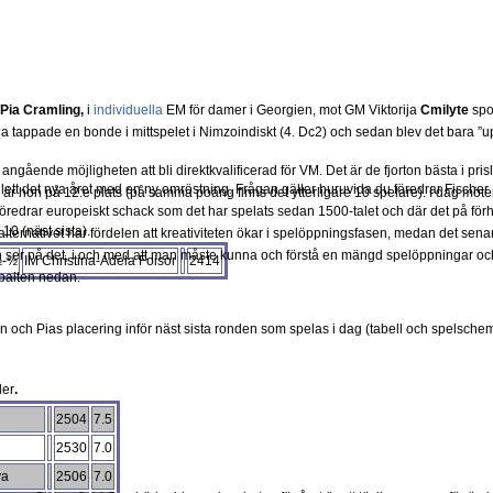
 Pia Cramling,
i
individuella
EM för damer i Georgien, mot GM Viktorija
Cmilyte
spo
ol. Pia tappade en bonde i mittspelet i Nimzoindiskt (4. Dc2) och sedan blev det bara ”
angående möjligheten att bli direktkvalificerad för VM. Det är de fjorton bästa i prisl
lett det nya året med en ny omröstning. Frågan gäller huruvida du föredrar Fisch
är hon på 12:e plats (på samma poäng finns det ytterligare 10 spelare). I dag möter
föredrar europeiskt schack som det har spelats sedan 1500-talet och där det på förh
10 (näst sista).
lternativet har fördelen att kreativiteten ökar i spelöppningsfasen, medan det senare 
ser på det, i och med att man måste kunna och förstå en mängd spelöppningar och
-½
IM Christina-Adela Foisor
2414
spalten nedan.
en och Pias placering inför näst sista ronden som spelas i dag (tabell och spelschem
der
.
2504
7.5
2530
7.0
va
2506
7.0