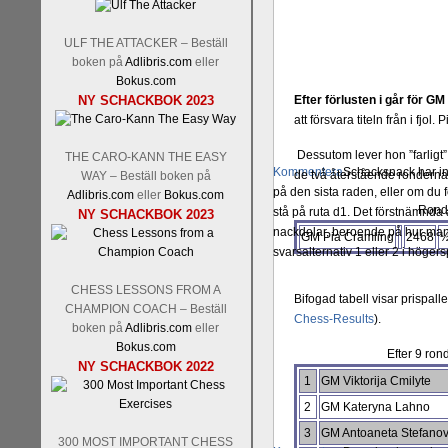
ULF THE ATTACKER – Beställ
boken på
Adlibris.com
eller
Bokus.com
NY SCHACKBOK 2023
Efter förlusten i går för GM
att försvara titeln från i fj
Dessutom lever hon ”farligt” 
THE CARO-KANN THE EASY
Kommentera
Schacksnack har in
de två återstående ronderna 
WAY – Beställ boken på
på den sista raden, eller om du 
Adlibris.com
eller
Bokus.com
Rond 
stå på ruta d1. Det förstnämnda a
NY SCHACKBOK 2023
nackdelar, beroende på hur man 
GM Pia Cramling
2468
½
svarsalternativ 1 eller 2 i höger
CHESS LESSONS FROM A
Bifogad tabell visar prispall
CHAMPION COACH – Beställ
Chess-Results
).
boken på
Adlibris.com
eller
Bokus.com
Efter 9 ron
NY SCHACKBOK 2022
1
GM Viktorija Cmilyte
2
GM Kateryna Lahno
3
GM Antoaneta Stefano
300 MOST IMPORTANT CHESS