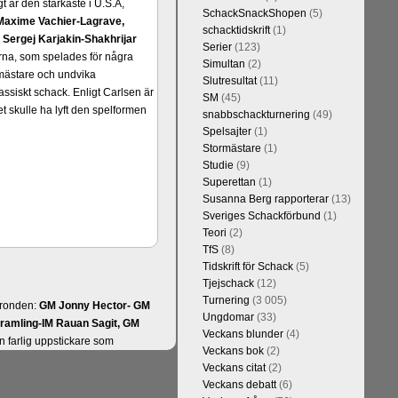
t är den starkaste i U.S.A,
SchackSnackShopen
(5)
Maxime Vachier-Lagrave,
schacktidskrift
(1)
h
Sergej Karjakin-Shakhrijar
Serier
(123)
ierna, som spelades för några
Simultan
(2)
smästare och undvika
Slutresultat
(11)
assiskt schack. Enligt Carlsen är
SM
(45)
 skulle ha lyft den spelformen
snabbschackturnering
(49)
Spelsajter
(1)
Stormästare
(1)
Studie
(9)
Superettan
(1)
Susanna Berg rapporterar
(13)
Sveriges Schackförbund
(1)
Teori
(2)
TfS
(8)
Tidskrift för Schack
(5)
Tjejschack
(12)
Turnering
(3 005)
a ronden:
GM Jonny Hector- GM
Ungdomar
(33)
ramling-IM Rauan Sagit, GM
Veckans blunder
(4)
 farlig uppstickare som
Veckans bok
(2)
 Nils Grandelius och GM Hans
Veckans citat
(2)
borde, med tanke på sin super-
Veckans debatt
(6)
Dan Cramling, FM Erik