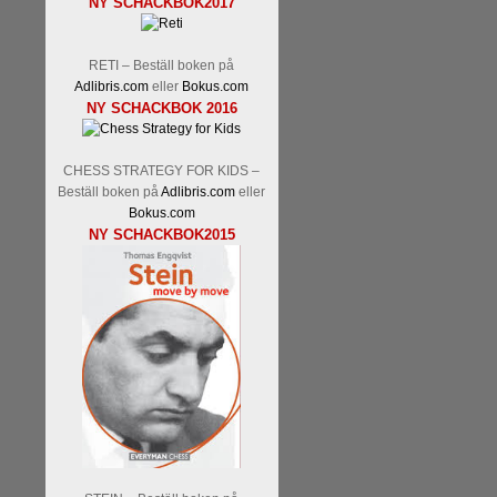
NY SCHACKBOK2017
Malmstig-IM Tommy Andersson
Ernst.
Mitt stalltips är att Lindbe
RETI – Beställ boken på
Adlibris.com
eller
Bokus.com
NY SCHACKBOK 2016
CHESS STRATEGY FOR KIDS –
Beställ boken på
Adlibris.com
eller
Bokus.com
NY SCHACKBOK2015
Läs de 8 kommentarerna
En sve
bedrifter i schackvärlden. Glenn 
årtiondena alltmer betraktats so
är annars spel, vetenskap eller
Engqvist arbetat med boken i ur o
djupintervjuer med
Okpu
och
En
flesta aldrig har sett tidigare. B
pedagogiska kommentarer och de 
skrivits....