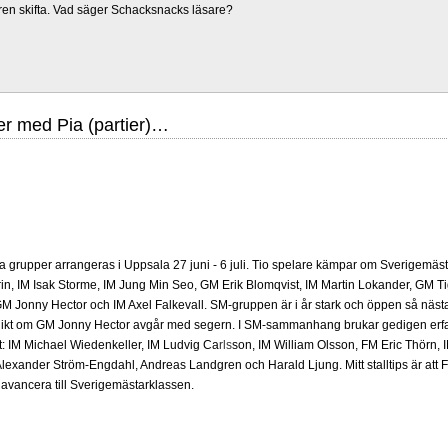
ren skifta. Vad säger Schacksnacks läsare?
r med Pia (partier)…
grupper arrangeras i Uppsala 27 juni - 6 juli. Tio spelare kämpar om Sverigemästa
in, IM Isak Storme, IM Jung Min Seo, GM Erik Blomqvist, IM Martin Lokander, GM Tig
 Jonny Hector och IM Axel Falkevall. SM-gruppen är i år stark och öppen så näst
olikt om GM Jonny Hector avgår med segern. I SM-sammanhang brukar gedigen erf
-Elit: IM Michael Wiedenkeller, IM Ludvig Carlsson, IM William Olsson, FM Eric Thör
lexander Ström-Engdahl, Andreas Landgren och Harald Ljung. Mitt stalltips är att F
avancera till Sverigemästarklassen.