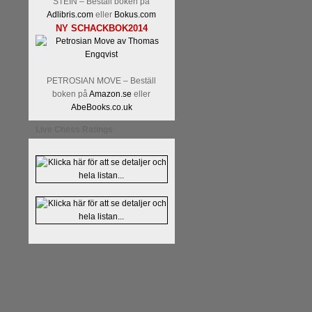
STEIN – Beställ boken på
Adlibris.com
eller
Bokus.com
NY SCHACKBOK2014
PETROSIAN MOVE – Beställ
boken på
Amazon.se
eller
Läs kommentaren
En av världens
AbeBooks.co.uk
hemsida
meddelat att han avslut
Live Chess Ratings
nu vill ägna sig åt att undervis
Vi som följt Kramniks schackkar
Spanskt, får vara tacksamma och 
framtida projekt.