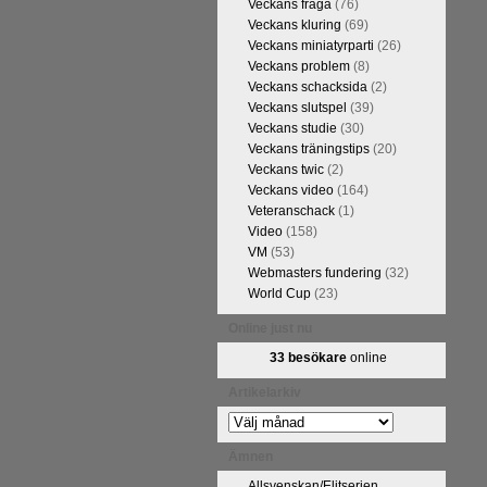
Veckans fråga
(76)
FM Tom Rydström-GM Thomas
Veckans kluring
(69)
Veckans miniatyrparti
(26)
Veckans problem
(8)
Veckans schacksida
(2)
Veckans slutspel
(39)
Veckans studie
(30)
Veckans träningstips
(20)
Veckans twic
(2)
Veckans video
(164)
Veteranschack
(1)
Video
(158)
VM
(53)
ivits om Ulf Anderssons makalösa
Webmasters fundering
(32)
attarna. Schack har de senaste
World Cup
(23)
acket. Andra populära kategorier
pråkläraren och IM Thomas
Online just nu
na 5 juli. På Schack.se finns
33 besökare
online
fotodel med fotografier som de
angreppspartier med moderna,
Artikelarkiv
raturen har alltså äntligen
Artikelarkiv
Ämnen
Allsvenskan/Elitserien