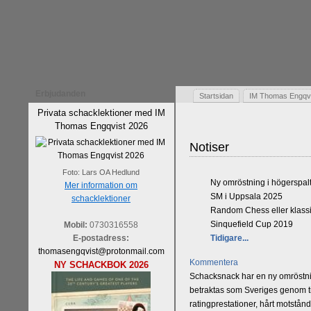
Erbjudanden
Startsidan
IM Thomas Engqvis
Privata schacklektioner med IM
Thomas Engqvist 2026
Notiser
Foto: Lars OA Hedlund
Ny omröstning i högerspal
Mer information om
SM i Uppsala 2025
schacklektioner
Random Chess eller klassi
Sinquefield Cup 2019
Mobil:
0730316558
E-postadress:
Tidigare...
thomasengqvist@protonmail.com
Kommentera
NY SCHACKBOK 2026
Schacksnack har en ny omröstnin
betraktas som Sveriges genom tid
ratingprestationer, hårt motstån