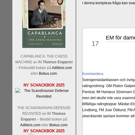
i denna komplexa fråga kan sva
EM för dame
maj
17
CAPABLANCA: THE CHESS
MACHINE av IM
Thomas Engqvist
– Förbeställ boken på
Adlibris.com
eller
Bokus.com
Kommentera
Sverigemästarklassen och övriga 
NY SCHACKBOK 2025
ratingordning: GM Platon Galper
Pantzar, IM Hampus Sörensen GM
men det skulle inte vara osann
tillfälliga ratingtoppar. Mästar
THE SCANDINAVIAN DEFENSE
Lindberg, FM Joar Östlund, FM A
REVISITED av IM
Thomas
utvecklande spelare kommer att 
Engqvist
– Beställ boken på
Adlibris.com
eller
Bokus.com
NY SCHACKBOK 2025