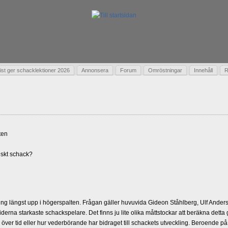
t ger schacklektioner 2026
Annonsera
Forum
Omröstningar
Innehåll
R
ten
skt schack?
g längst upp i högerspalten. Frågan gäller huvuvida Gideon Ståhlberg, Ulf Andersso
erna starkaste schackspelare. Det finns ju lite olika måttstockar att beräkna detta
d över tid eller hur vederbörande har bidraget till schackets utveckling. Beroende på