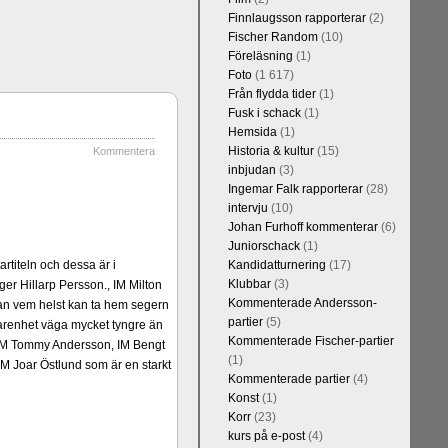
Finnlaugsson rapporterar
(2)
Fischer Random
(10)
Föreläsning
(1)
Foto
(1 617)
Från flydda tider
(1)
Fusk i schack
(1)
Hemsida
(1)
Historia & kultur
(15)
Kommentera
inbjudan
(3)
Ingemar Falk rapporterar
(28)
intervju
(10)
Johan Furhoff kommenterar
(6)
Juniorschack
(1)
rtiteln och dessa är i
Kandidatturnering
(17)
Klubbar
(3)
er Hillarp Persson., IM Milton
Kommenterade Andersson-
an vem helst kan ta hem segern
partier
(5)
arenhet väga mycket tyngre än
Kommenterade Fischer-partier
n, IM Tommy Andersson, IM Bengt
(1)
M Joar Östlund som är en starkt
Kommenterade partier
(4)
Konst
(1)
Korr
(23)
kurs på e-post
(4)