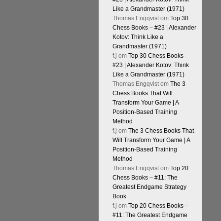
Like a Grandmaster (1971)
Thomas Engqvist
om
Top 30
Chess Books – #23 | Alexander
Kotov: Think Like a
Grandmaster (1971)
f.j
om
Top 30 Chess Books –
#23 | Alexander Kotov: Think
Like a Grandmaster (1971)
Thomas Engqvist
om
The 3
Chess Books That Will
Transform Your Game | A
Position-Based Training
Method
f.j
om
The 3 Chess Books That
Will Transform Your Game | A
Position-Based Training
Method
Thomas Engqvist
om
Top 20
Chess Books – #11: The
Greatest Endgame Strategy
Book
f.j
om
Top 20 Chess Books –
#11: The Greatest Endgame