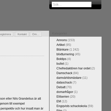
Kategorier
egistrera
Gästbok
Kontakt
Om…
Annons
(153)
Artikel
(95)
Blänkare
(1 242)
blixtturnering
(45)
Boktips
(4)
bullet
(1)
Chefredaktören har ordet
(2)
Damschack
(84)
damvärldsmästare
(11)
dataschack
(7)
Debatt
(70)
domarfrågor
(1)
Elitserien
(20)
n eller Nils Grandelius är att
EM
(12)
 genom till exempel
Engqvists schackskola
(59)
 perspektiv och hur insatt man är
Film
(2)