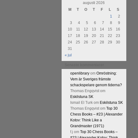
urnering i Alingsås 4-5 maj. Idag
augusti 2026
M
T
O
T
F
L
S
1
2
3
4
5
6
7
8
9
10
11
12
13
14
15
16
17
18
19
20
21
22
23
24
25
26
27
28
29
30
31
« jul
Senaste kommentarer
openlibrary
om
Omröstning:
Vem är Sveriges främste
schackspelare genom tiderna?
Thomas Engqvist
om
Eskilstuna SK
Ismail El Turk
om
Eskilstuna SK
Thomas Engqvist
om
Top 30
Chess Books – #23 | Alexander
Kotov: Think Like a
Grandmaster (1971)
f.j
om
Top 30 Chess Books –
#23 | Alexander Kotov: Think