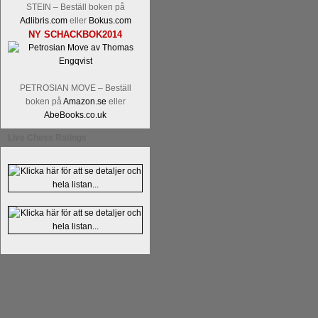
STEIN – Beställ boken på
Adlibris.com
eller
Bokus.com
NY SCHACKBOK2014
PETROSIAN MOVE – Beställ
boken på
Amazon.se
eller
AbeBooks.co.uk
Live Chess Ratings