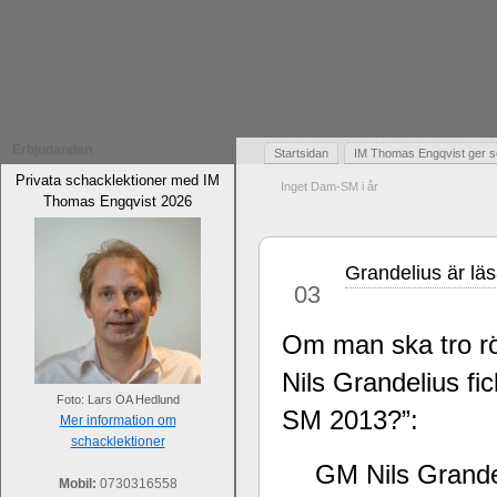
Erbjudanden
Startsidan
IM Thomas Engqvist ger s
Privata schacklektioner med IM
Inget Dam-SM i år
Thomas Engqvist 2026
Grandelius är läs
jul
03
Om man ska tro rö
Nils Grandelius fic
Foto: Lars OA Hedlund
SM 2013?”:
Mer information om
schacklektioner
GM Nils Grande
Mobil:
0730316558