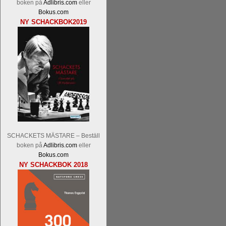
boken på
Adlibris.com
eller
Bokus.com
NY SCHACKBOK2019
SCHACKETS MÄSTARE – Beställ
boken på
Adlibris.com
eller
Bokus.com
NY SCHACKBOK 2018