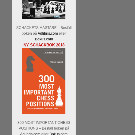
SCHACKETS MÄSTARE – Beställ
boken på
Adlibris.com
eller
Bokus.com
NY SCHACKBOK 2018
300 MOST IMPORTANT CHESS
POSITIONS – Beställ boken på
Adlibris.com
eller
Bokus.com