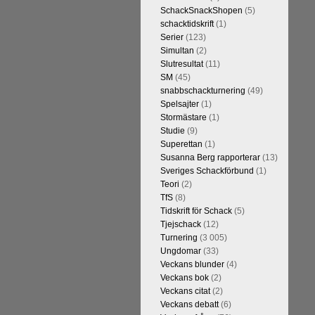
SchackSnackShopen
(5)
schacktidskrift
(1)
Serier
(123)
Simultan
(2)
Slutresultat
(11)
SM
(45)
snabbschackturnering
(49)
Spelsajter
(1)
Stormästare
(1)
Studie
(9)
Superettan
(1)
Susanna Berg rapporterar
(13)
Sveriges Schackförbund
(1)
Teori
(2)
TfS
(8)
Tidskrift för Schack
(5)
Tjejschack
(12)
Turnering
(3 005)
Ungdomar
(33)
Veckans blunder
(4)
Veckans bok
(2)
Veckans citat
(2)
Veckans debatt
(6)