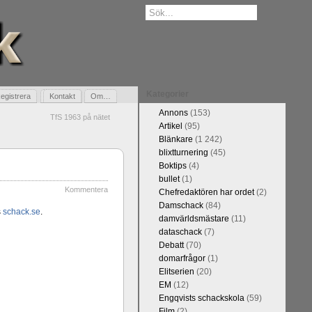
Kategorier
egistrera
Gästbok
Kontakt
Om…
Annons
(153)
TfS 1963 på nätet
Artikel
(95)
Blänkare
(1 242)
blixtturnering
(45)
Boktips
(4)
bullet
(1)
Kommentera
Chefredaktören har ordet
(2)
Damschack
(84)
s
schack.se
.
damvärldsmästare
(11)
dataschack
(7)
Debatt
(70)
domarfrågor
(1)
Elitserien
(20)
EM
(12)
Engqvists schackskola
(59)
Film
(2)