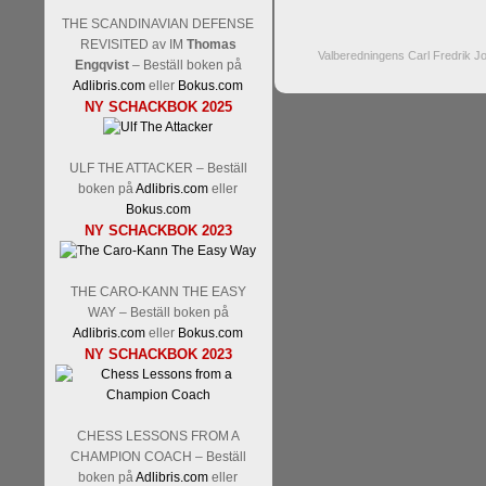
THE SCANDINAVIAN DEFENSE
REVISITED av IM
Thomas
Valberedningens Carl Fredrik 
Engqvist
– Beställ boken på
Adlibris.com
eller
Bokus.com
NY SCHACKBOK 2025
ULF THE ATTACKER – Beställ
boken på
Adlibris.com
eller
Bokus.com
NY SCHACKBOK 2023
THE CARO-KANN THE EASY
WAY – Beställ boken på
Adlibris.com
eller
Bokus.com
NY SCHACKBOK 2023
CHESS LESSONS FROM A
CHAMPION COACH – Beställ
boken på
Adlibris.com
eller