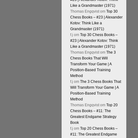
Like a Grandmaster (1971)
Thomas Engqvist
om
Top 30
Chess Books – #23 | Alexander
Kotov: Think Like a
Grandmaster (1971)
f.j
om
Top 30 Chess Books –
#23 | Alexander Kotov: Think
Like a Grandmaster (1971)
Thomas Engqvist
om
The 3
Chess Books That Will
Transform Your Game | A
Position-Based Training
Method
f.j
om
The 3 Chess Books That
Will Transform Your Game | A
Position-Based Training
Method
Thomas Engqvist
om
Top 20
Chess Books – #11: The
Greatest Endgame Strategy
Book
f.j
om
Top 20 Chess Books –
#11: The Greatest Endgame