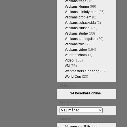
Veckans fråga
(76)
Veckans kluring
(69)
Veckans miniatyrparti
(26)
Veckans problem
(8)
Veckans schacksida
(2)
Veckans slutspel
(39)
Veckans studie
(30)
Veckans träningstips
(20)
Veckans twic
(2)
Veckans video
(164)
Veteranschack
(1)
Video
(158)
VM
(53)
Webmasters fundering
(32)
World Cup
(23)
Online just nu
94 besökare
online
Artikelarkiv
Artikelarkiv
Ämnen
Allsvenskan/Elitserien