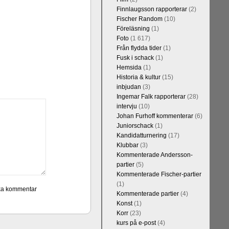
Finnlaugsson rapporterar
(2)
Fischer Random
(10)
Föreläsning
(1)
Foto
(1 617)
Från flydda tider
(1)
Fusk i schack
(1)
Hemsida
(1)
Historia & kultur
(15)
inbjudan
(3)
Ingemar Falk rapporterar
(28)
intervju
(10)
Johan Furhoff kommenterar
(6)
Juniorschack
(1)
Kandidatturnering
(17)
Klubbar
(3)
Kommenterade Andersson-
partier
(5)
Kommenterade Fischer-partier
(1)
Kommenterade partier
(4)
Konst
(1)
Korr
(23)
kurs på e-post
(4)