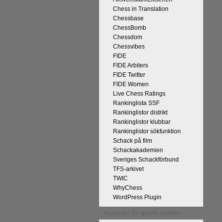
Chess in Translation
Chessbase
ChessBomb
Chessdom
Chessvibes
FIDE
FIDE Arbiters
FIDE Twitter
FIDE Women
Live Chess Ratings
Rankinglista SSF
Rankinglistor distrikt
Rankinglistor klubbar
Rankinglistor sökfunktion
Schack på film
Schackakademien
Sveriges Schackförbund
TFS-arkivet
TWIC
WhyChess
WordPress Plugin
Kalender för gamla artiklar