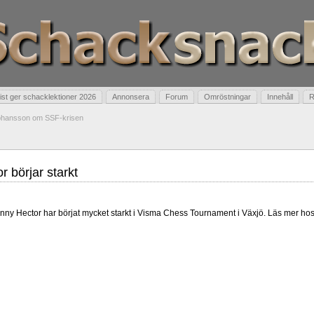
t ger schacklektioner 2026
Annonsera
Forum
Omröstningar
Innehåll
R
Johansson om SSF-krisen
r börjar starkt
ny Hector har börjat mycket starkt i Visma Chess Tournament i Växjö. Läs mer ho