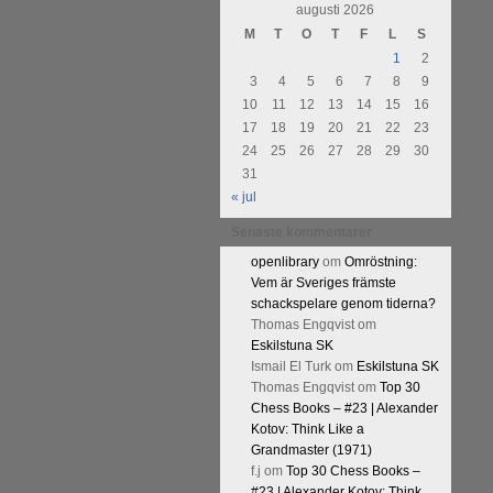
augusti 2026
M
T
O
T
F
L
S
1
2
3
4
5
6
7
8
9
10
11
12
13
14
15
16
17
18
19
20
21
22
23
24
25
26
27
28
29
30
31
« jul
Senaste kommentarer
openlibrary
om
Omröstning:
Vem är Sveriges främste
schackspelare genom tiderna?
Thomas Engqvist
om
Eskilstuna SK
Ismail El Turk
om
Eskilstuna SK
Thomas Engqvist
om
Top 30
Chess Books – #23 | Alexander
Kotov: Think Like a
Grandmaster (1971)
f.j
om
Top 30 Chess Books –
#23 | Alexander Kotov: Think