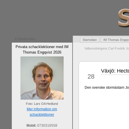
Erbjudanden
Startsidan
IM Thomas Engqvis
Privata schacklektioner med IM
Valberedningens Carl Fredrik 
Thomas Engqvist 2026
Växjö: Hecto
jun
28
Den svenske stormästarn Jon
Foto: Lars OA Hedlund
Mer information om
schacklektioner
Mobil:
0730316558