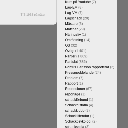
Kurs på Youtube
(7)
Lag-EM
(8)
Lag-VM
(7)
TfS 1963 på nätet
Lagschack
(20)
Mästare
(3)
Matcher
(29)
Näringsliv
(1)
Omröstning
(14)
OS
(32)
Övrigt
(1 401)
Partier
(1 869)
Partislut
(886)
Pontus Carlsson rapporterar
(2)
Pressmeddelande
(24)
Problem
(7)
Rapport
(1)
Recensioner
(67)
reportage
(1)
schackförbund
(1)
Schackhistoria
(4)
schackklubb
(2)
Schacklitteratur
(1)
Schackpsykologi
(2)
schackskola
(3)