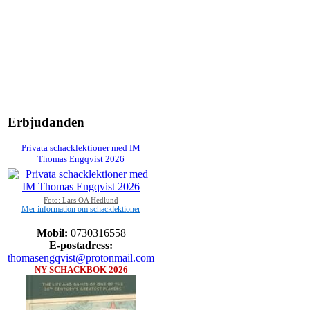
Erbjudanden
Privata schacklektioner med IM
Thomas Engqvist 2026
Foto: Lars OA Hedlund
Mer information om schacklektioner
Mobil:
0730316558
E-postadress:
thomasengqvist@protonmail.com
NY SCHACKBOK 2026