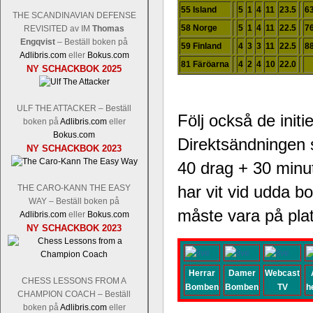
55 Island
5
1
4
11
23.5
63
THE SCANDINAVIAN DEFENSE
58 Norge
5
1
4
11
22.5
7
REVISITED av IM
Thomas
Engqvist
– Beställ boken på
59 Finland
4
3
3
11
22.5
88
Adlibris.com
eller
Bokus.com
81 Färöarna
4
2
4
10
22.0
NY SCHACKBOK 2025
ULF THE ATTACKER – Beställ
Följ också de init
boken på
Adlibris.com
eller
Bokus.com
Direktsändningen s
NY SCHACKBOK 2023
40 drag + 30 minut
har vit vid udda b
THE CARO-KANN THE EASY
WAY – Beställ boken på
måste vara på plat
Adlibris.com
eller
Bokus.com
NY SCHACKBOK 2023
Herrar
Damer
Webcast
CHESS LESSONS FROM A
Bomben
Bomben
TV
h
CHAMPION COACH – Beställ
boken på
Adlibris.com
eller