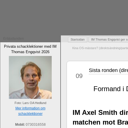
Erbjudanden
Startsidan
IM Thomas Engqvist ger s
Privata schacklektioner med IM
Kina OS-mästare? (direktsändning/part
Thomas Engqvist 2026
Sista ronden (di
sep
09
Formand i 
Foto: Lars OA Hedlund
Mer information om
IM Axel Smith di
schacklektioner
matchen mot Bra
Mobil:
0730316558