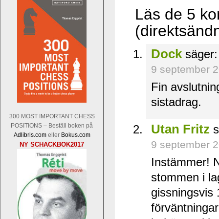
Läs de 5 ko
(direktsänd
Dock
säger:
9 september 2
Fin avslutnin
sistadrag.
300 MOST IMPORTANT CHESS
Utan Fritz
POSITIONS – Beställ boken på
s
Adlibris.com
eller
Bokus.com
9 september 2
NY SCHACKBOK2017
Instämmer! Ni
stommen i la
gissningsvis 
förväntningar