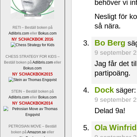
behöver vi in
Nesligt för k
så nära.
RETI – Beställ boken på
Adlibris.com
eller
Bokus.com
NY SCHACKBOK 2016
Bo Berg
säg
9 september 2
CHESS STRATEGY FOR KIDS –
Jag får det t
Beställ boken på
Adlibris.com
eller
Bokus.com
partipoäng.
NY SCHACKBOK2015
Dock
säger:
STEIN – Beställ boken på
Adlibris.com
eller
Bokus.com
9 september 2
NY SCHACKBOK2014
Delad 9a!
Ola Winfri
PETROSIAN MOVE – Beställ
boken på
Amazon.se
eller