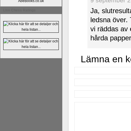
9 september 2
AbeBooks.co.uk
Ja, slutresul
Live Chess Ratings
ledsna över. 
vi räddas av 
hårda pappe
Lämna en 