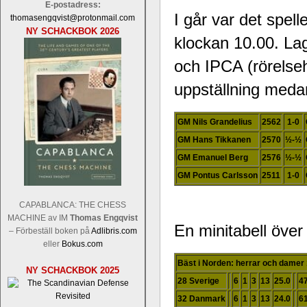
E-postadress:
I går var det spell
thomasengqvist@protonmail.com
NY SCHACKBOK 2026
klockan 10.00. Lag
och IPCA (rörelseh
uppställning meda
GM Nils Grandelius
2562
1-0
GM Hans Tikkanen
2570
½-½
GM Emanuel Berg
2576
½-½
GM Pontus Carlsson
2511
1-0
CAPABLANCA: THE CHESS
MACHINE av IM
Thomas Engqvist
En minitabell över
– Förbeställ boken på
Adlibris.com
eller
Bokus.com
Bäst i Norden: herrar och damer
NY SCHACKBOK 2025
28 Sverige
6
1
3
13
25.0
4
32 Danmark
6
1
3
13
24.0
6