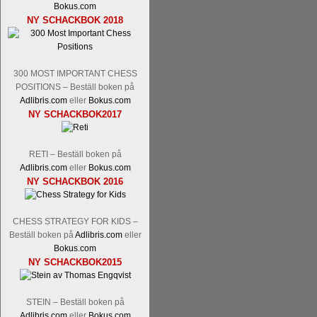
Bokus.com
NY SCHACKBOK 2018
300 MOST IMPORTANT CHESS
POSITIONS – Beställ boken på
Adlibris.com
eller
Bokus.com
NY SCHACKBOK2017
RETI – Beställ boken på
Adlibris.com
eller
Bokus.com
NY SCHACKBOK 2016
CHESS STRATEGY FOR KIDS –
Beställ boken på
Adlibris.com
eller
Bokus.com
NY SCHACKBOK2015
STEIN – Beställ boken på
Adlibris.com
eller
Bokus.com