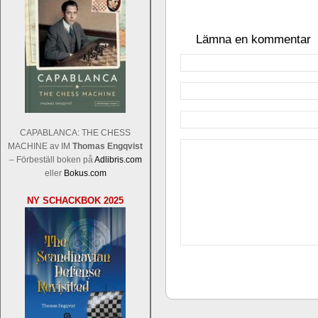
Lämna en kommentar
CAPABLANCA: THE CHESS
MACHINE av IM
Thomas Engqvist
– Förbeställ boken på
Adlibris.com
eller
Bokus.com
NY SCHACKBOK 2025