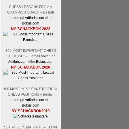
CHESS LESSONS FROM A
CHAMPION COACH – Beställ
boken på
Adlibris.com
eller
Bokus.com
NY SCHACKBOK 2022
300 MOST IMPORTANT CHESS
EXERCISES – Beställ boken på
Adlibris.com
eller
Bokus.com
NY SCHACKBOK 2020
300 MOST IMPORTANT TACTICAL
CHESS POSITIONS – Beställ
boken på
Adlibris.com
eller
Bokus.com
NY SCHACKBOK2019
SCHACKETS MÄSTARE – Beställ