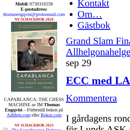
Kontakt
Mobil:
0730316558
E-postadress:
Om…
thomasengqvist@protonmail.com
NY SCHACKBOK 2026
Gästbok
Grand Slam Fina
Allhelgonahelg
sep
29
ECC med LAS
Kommentera
CAPABLANCA: THE CHESS
MACHINE av IM
Thomas
Engqvist
– Förbeställ boken på
Adlibris.com
eller
Bokus.com
I gårdagens ron
NY SCHACKBOK 2025
för Lunds ASK m