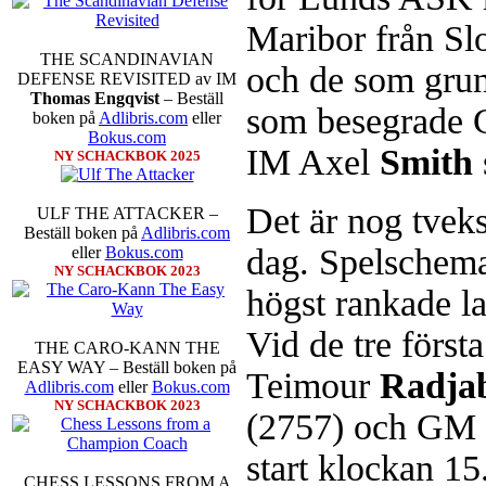
Maribor från Slo
THE SCANDINAVIAN
och de som gru
DEFENSE REVISITED av IM
Thomas Engqvist
– Beställ
som besegrade
boken på
Adlibris.com
eller
Bokus.com
IM Axel
Smith
NY SCHACKBOK 2025
Det är nog tveks
ULF THE ATTACKER –
Beställ boken på
Adlibris.com
dag. Spelschema
eller
Bokus.com
NY SCHACKBOK 2023
högst rankade l
Vid de tre förs
THE CARO-KANN THE
EASY WAY – Beställ boken på
Teimour
Radja
Adlibris.com
eller
Bokus.com
NY SCHACKBOK 2023
(2757) och GM 
start klockan 15.
CHESS LESSONS FROM A