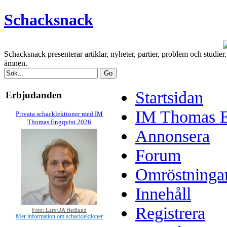
Schacksnack
Schacksnack presenterar artiklar, nyheter, partier, problem och studi
ämnen.
Startsidan
Erbjudanden
IM Thomas En
Privata schacklektioner med IM
Thomas Engqvist 2026
Annonsera
Forum
Omröstninga
Innehåll
Registrera
Foto: Lars OA Hedlund
Mer information om schacklektioner