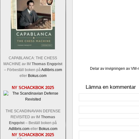
CAPABLANCA: THE CHESS
MACHINE av IM
Thomas Engqvist
Delar av invigningen av VM-m
– Förbeställ boken på
Adlibris.com
eller
Bokus.com
Lämna en kommentar
NY SCHACKBOK 2025
THE SCANDINAVIAN DEFENSE
REVISITED av IM
Thomas
Engqvist
– Beställ boken på
Adlibris.com
eller
Bokus.com
NY SCHACKBOK 2025