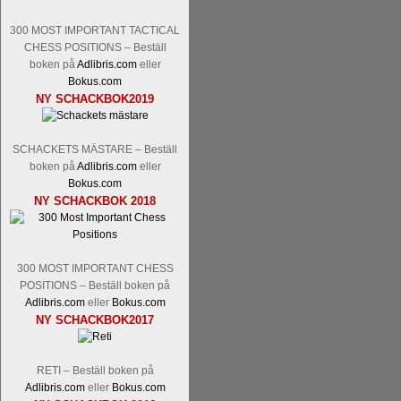
300 MOST IMPORTANT TACTICAL
CHESS POSITIONS – Beställ
boken på
Adlibris.com
eller
Bokus.com
NY SCHACKBOK2019
SCHACKETS MÄSTARE – Beställ
boken på
Adlibris.com
eller
Bokus.com
NY SCHACKBOK 2018
300 MOST IMPORTANT CHESS
POSITIONS – Beställ boken på
Adlibris.com
eller
Bokus.com
NY SCHACKBOK2017
RETI – Beställ boken på
Adlibris.com
eller
Bokus.com