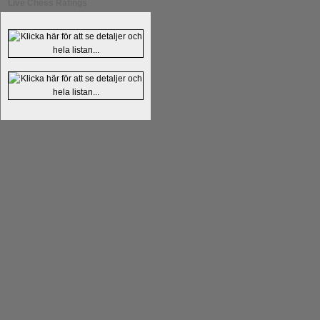
Live Chess Ratings