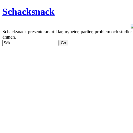
Schacksnack
Schacksnack presenterar artiklar, nyheter, partier, problem och studi
ämnen.