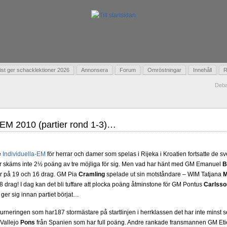
t ger schacklektioner 2026
Annonsera
Forum
Omröstningar
Innehåll
R
Deba
a-EM 2010 (partier rond 1-3)…
e
Individuella-EM
för herrar och damer som spelas i Rijeka i Kroatien fortsatte de 
r skäms inte 2½ poäng av tre möjliga för sig. Men vad har hänt med GM Emanuel
B
r på 19 och 16 drag. GM Pia
Cramling
spelade ut sin motståndare – WIM Tatjana
M
18 drag! I dag kan det bli tuffare att plocka poäng åtminstone för GM Pontus
Carlsso
er sig innan partiet börjat…
 i turneringen som har187 stormästare på startlinjen i herrklassen det har inte minst 
Vallejo
Pons
från Spanien som har full poäng. Andre rankade fransmannen GM Et