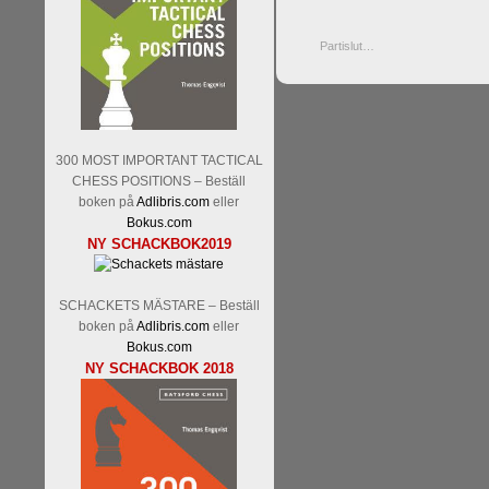
Partislut…
300 MOST IMPORTANT TACTICAL
CHESS POSITIONS – Beställ
boken på
Adlibris.com
eller
Bokus.com
NY SCHACKBOK2019
SCHACKETS MÄSTARE – Beställ
boken på
Adlibris.com
eller
Bokus.com
NY SCHACKBOK 2018