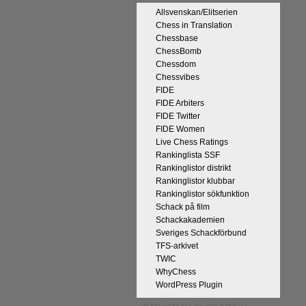
Allsvenskan/Elitserien
Chess in Translation
Chessbase
ChessBomb
Chessdom
Chessvibes
FIDE
FIDE Arbiters
FIDE Twitter
FIDE Women
Live Chess Ratings
Rankinglista SSF
Rankinglistor distrikt
Rankinglistor klubbar
Rankinglistor sökfunktion
Schack på film
Schackakademien
Sveriges Schackförbund
TFS-arkivet
TWIC
WhyChess
WordPress Plugin