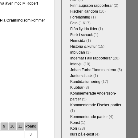
lva även mot IM Robert
Finnlaugsson rapporterar
(2)
Fischer Random
(10)
Föreläsning
(1)
 Pia
Cramling
som kommer
Foto
(1 617)
Från flydda tider
(1)
Fusk i schack
(1)
Hemsida
(1)
Historia & kultur
(15)
inbjudan
(3)
Ingemar Falk rapporterar
(28)
intervju
(10)
Johan Furhoff kommenterar
(6)
Juniorschack
(1)
Kandidatturnering
(17)
Klubbar
(3)
Kommenterade Andersson-
partier
(5)
Kommenterade Fischer-partier
(1)
Kommenterade partier
(4)
Konst
(1)
9
10
11
Poäng
Korr
(23)
3
kurs på e-post
(4)