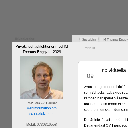
Erbjudanden
Startsidan
IM Thomas Engqvis
Privata schacklektioner med IM
Partislut…
Thomas Engqvist 2026
Individuell
mar
09
Även i tredje ronden i de11:
som Schacksnack skrev i gå
kämpen har spelat två remie
Foto: Lars OA Hedlund
bokföra en etta redan efter 
Mer information om
spelare, men skam den som g
schacklektioner
Det är inte lätt att ta poäng
Mobil:
0730316558
Det är endast GM Francisco 