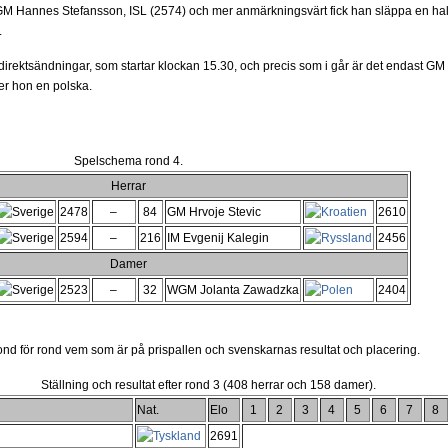
ot GM Hannes Stefansson, ISL (2574) och mer anmärkningsvärt fick han släppa en ha
.
 direktsändningar, som startar klockan 15.30, och precis som i går är det endast GM
ter hon en polska.
Spelschema rond 4.
Herrar
2478
–
84
GM Hrvoje Stevic
2610
2594
–
216
IM Evgenij Kalegin
2456
Damer
2523
–
32
WGM Jolanta Zawadzka
2404
ond för rond vem som är på prispallen och svenskarnas resultat och placering.
Ställning och resultat efter rond 3 (408 herrar och 158 damer).
Nat.
Elo
1
2
3
4
5
6
7
8
2691