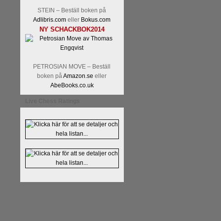
STEIN – Beställ boken på
Adlibris.com
eller
Bokus.com
NY SCHACKBOK2014
PETROSIAN MOVE – Beställ
boken på
Amazon.se
eller
AbeBooks.co.uk
Live Chess Ratings