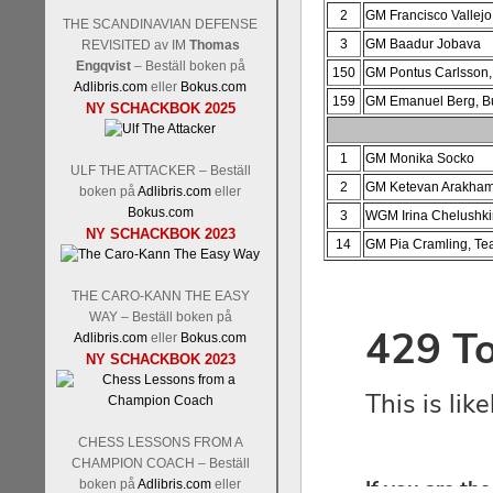
2
GM Francisco Vallej
THE SCANDINAVIAN DEFENSE
3
GM Baadur Jobava
REVISITED av IM
Thomas
Engqvist
– Beställ boken på
150
GM Pontus Carlsson,
Adlibris.com
eller
Bokus.com
159
GM Emanuel Berg, B
NY SCHACKBOK 2025
1
GM Monika Socko
ULF THE ATTACKER – Beställ
2
GM Ketevan Arakham
boken på
Adlibris.com
eller
Bokus.com
3
WGM Irina Chelushk
NY SCHACKBOK 2023
14
GM Pia Cramling, Te
THE CARO-KANN THE EASY
WAY – Beställ boken på
Adlibris.com
eller
Bokus.com
NY SCHACKBOK 2023
CHESS LESSONS FROM A
CHAMPION COACH – Beställ
boken på
Adlibris.com
eller