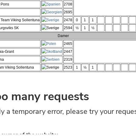
o Pons
2708
2695
 Team Viking Sollentuna
2478
0
1
1
urgsviks SK
2594
½
1
½
Damer
2465
ia-Grant
2447
ina
2319
am Viking Sollentuna
2523
1
½
1