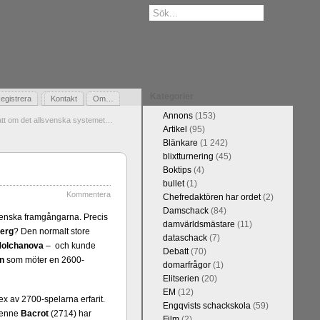
Kategorier
egistrera
Gästbok
Kontakt
Om…
Annons
(153)
tt om det allsvenska systemet…
Artikel
(95)
Blänkare
(1 242)
blixtturnering
(45)
Boktips
(4)
bullet
(1)
Kommentera
Chefredaktören har ordet
(2)
Damschack
(84)
svenska framgångarna. Precis
damvärldsmästare
(11)
erg
? Den normalt store
dataschack
(7)
olchanova
– och kunde
Debatt
(70)
n
som möter en 2600-
domarfrågor
(1)
Elitserien
(20)
EM
(12)
sex av 2700-spelarna erfarit.
Engqvists schackskola
(59)
ienne
Bacrot
(2714) har
Film
(2)