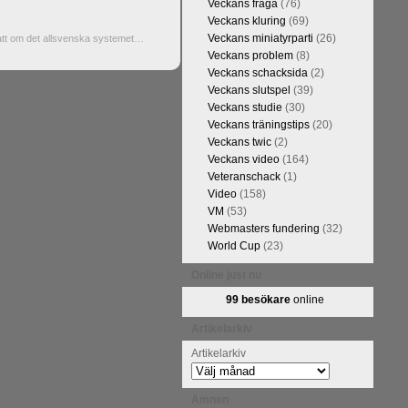
Veckans fråga
(76)
Veckans kluring
(69)
Veckans miniatyrparti
(26)
tt om det allsvenska systemet…
Veckans problem
(8)
Veckans schacksida
(2)
Veckans slutspel
(39)
Veckans studie
(30)
Veckans träningstips
(20)
Veckans twic
(2)
Veckans video
(164)
Veteranschack
(1)
Video
(158)
VM
(53)
Webmasters fundering
(32)
World Cup
(23)
Online just nu
99 besökare
online
Artikelarkiv
Artikelarkiv
Ämnen