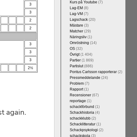
Kurs på Youtube
(7)
3
Lag-EM
(8)
3
Lag-VM
(7)
Lagschack
(20)
2
Mästare
(3)
2
Matcher
(29)
Näringsliv
(1)
Omröstning
(14)
3
OS
(32)
3
Övrigt
(1 404)
3
Partier
(1 869)
Partislut
(886)
2½
Pontus Carlsson rapporterar
(2)
Pressmeddelande
(24)
Problem
(7)
Rapport
(1)
Recensioner
(67)
reportage
(1)
schackförbund
(1)
Schackhistoria
(4)
schackklubb
(2)
Schacklitteratur
(1)
Schackpsykologi
(2)
schackskola
(3)