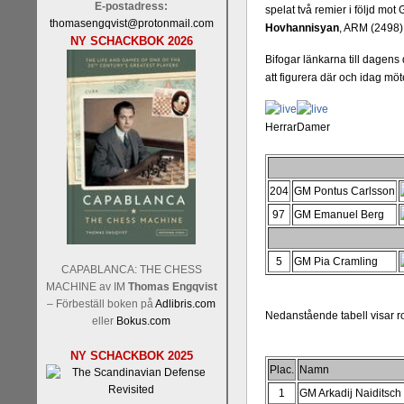
E-postadress:
spelat två remier i följd m
thomasengqvist@protonmail.com
Hovhannisyan
, ARM (2498)
NY SCHACKBOK 2026
Bifogar länkarna till dagens
att figurera där och idag mö
Herrar
Damer
204
GM Pontus Carlsson
97
GM Emanuel Berg
5
GM Pia Cramling
CAPABLANCA: THE CHESS
MACHINE av IM
Thomas Engqvist
– Förbeställ boken på
Adlibris.com
Nedanstående tabell visar r
eller
Bokus.com
NY SCHACKBOK 2025
Plac.
Namn
1
GM Arkadij Naiditsch