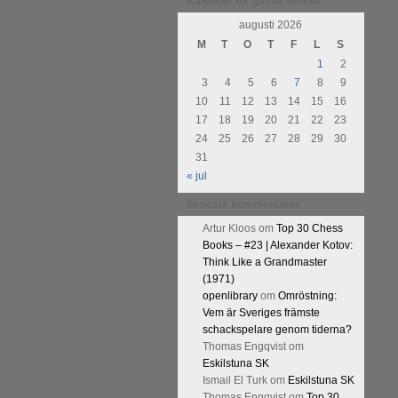
Kalender för gamla artiklar
augusti 2026
M
T
O
T
F
L
S
1
2
3
4
5
6
7
8
9
10
11
12
13
14
15
16
17
18
19
20
21
22
23
24
25
26
27
28
29
30
31
« jul
Senaste kommentarer
Artur Kloos
om
Top 30 Chess
Books – #23 | Alexander Kotov:
Think Like a Grandmaster
(1971)
openlibrary
om
Omröstning:
Vem är Sveriges främste
schackspelare genom tiderna?
Thomas Engqvist
om
Eskilstuna SK
Ismail El Turk
om
Eskilstuna SK
Thomas Engqvist
om
Top 30