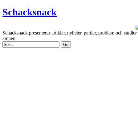
Schacksnack
Schacksnack presenterar artiklar, nyheter, partier, problem och studi
ämnen.