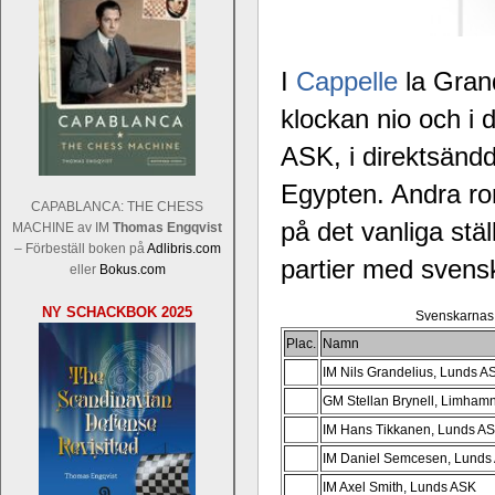
I
Cappelle
la Grand
klockan nio och i d
ASK, i direktsän
Egypten. Andra ron
CAPABLANCA: THE CHESS
på det vanliga stäl
MACHINE av IM
Thomas Engqvist
– Förbeställ boken på
Adlibris.com
partier med svens
eller
Bokus.com
NY SCHACKBOK 2025
Svenskarnas r
Plac.
Namn
IM Nils Grandelius, Lunds A
GM Stellan Brynell, Limham
IM Hans Tikkanen, Lunds A
IM Daniel Semcesen, Lunds
IM Axel Smith, Lunds ASK