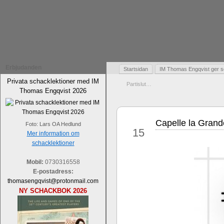
Erbjudanden
Startsidan
IM Thomas Engqvist ger s
Privata schacklektioner med IM
Partislut…
Thomas Engqvist 2026
Capelle la Grand
feb
Foto: Lars OA Hedlund
15
Mer information om
schacklektioner
Mobil:
0730316558
E-postadress:
thomasengqvist@protonmail.com
NY SCHACKBOK 2026