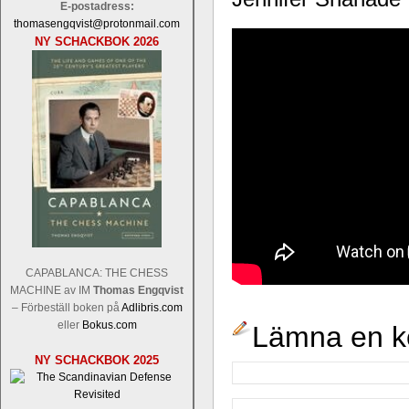
E-postadress:
thomasengqvist@protonmail.com
NY SCHACKBOK 2026
CAPABLANCA: THE CHESS
MACHINE av IM
Thomas Engqvist
– Förbeställ boken på
Adlibris.com
eller
Bokus.com
Lämna en 
NY SCHACKBOK 2025