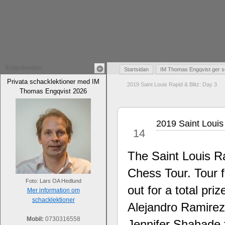
Erbjudanden
Startsidan
IM Thomas Engqvist ger s
Privata schacklektioner med IM
2019 Saint Louis Rapid & Blitz: Day 3
Thomas Engqvist 2026
2019 Saint Louis
aug
14
The Saint Louis Ra
Chess Tour. Tour f
Foto: Lars OA Hedlund
out for a total pri
Mer information om
schacklektioner
Alejandro Ramire
Mobil:
0730316558
Jennifer Shahade 