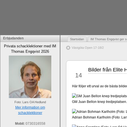
Erbjudanden
Startsidan
IM Thomas Engqvist ger s
Privata schacklektioner med IM
Västgöta Open 17-18/2
Thomas Engqvist 2026
Bilder från Elite
feb
14
Här följer ett urval av de bästa bil
GM Juan Bellon knep tredjeplatsen.
Foto: Lars OA Hedlund
Mer information om
schacklektioner
Adrian Bohman Karlholm (Foto: La
Mobil:
0730316558