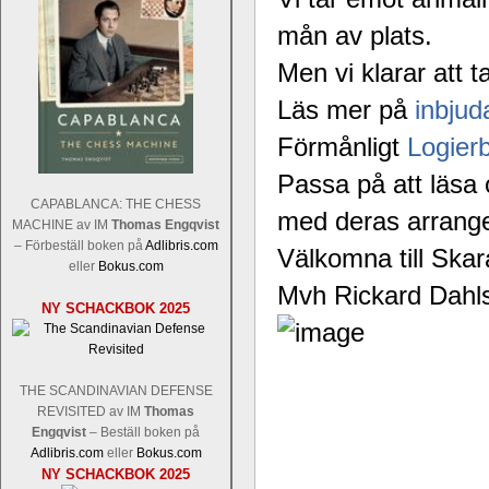
mån av plats.
Men vi klarar att 
Läs mer på
inbjud
Förmånligt
Logier
Passa på att läs
CAPABLANCA: THE CHESS
med deras arrang
MACHINE av IM
Thomas Engqvist
– Förbeställ boken på
Adlibris.com
Välkomna till Skar
eller
Bokus.com
Mvh Rickard Dahl
NY SCHACKBOK 2025
THE SCANDINAVIAN DEFENSE
REVISITED av IM
Thomas
Engqvist
– Beställ boken på
Adlibris.com
eller
Bokus.com
NY SCHACKBOK 2025