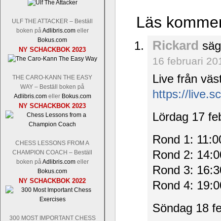
Läs komment
ULF THE ATTACKER – Beställ
boken på
Adlibris.com
eller
Bokus.com
Rickard
säg
NY SCHACKBOK 2023
16 februari 20
Live från vä
THE CARO-KANN THE EASY
WAY – Beställ boken på
https://live.s
Adlibris.com
eller
Bokus.com
NY SCHACKBOK 2023
Lördag 17 fe
Rond 1: 11:0
CHESS LESSONS FROM A
Rond 2: 14:0
CHAMPION COACH – Beställ
boken på
Adlibris.com
eller
Rond 3: 16:3
Bokus.com
NY SCHACKBOK 2022
Rond 4: 19:0
Söndag 18 fe
300 MOST IMPORTANT CHESS