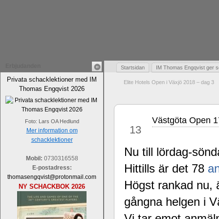
Erbjudanden
Startsidan
IM Thomas Engqvist ger s
Privata schacklektioner med IM
Elite Hotels Open i Växjö 2018 – dag 3
Thomas Engqvist 2026
Västgöta Open 1
feb
Foto: Lars OA Hedlund
13
Mer information om
schacklektioner
Nu till lördag-sön
Mobil:
0730316558
Hittills är det 78
a
E-postadress:
thomasengqvist@protonmail.com
Högst rankad nu,
NY SCHACKBOK 2026
gångna helgen i V
Vi tar emot anmäln