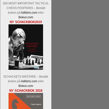
300 MOST IMPORTANT TACTICAL
CHESS POSITIONS – Beställ
boken på
Adlibris.com
eller
Bokus.com
NY SCHACKBOK2019
SCHACKETS MÄSTARE – Beställ
boken på
Adlibris.com
eller
Bokus.com
NY SCHACKBOK 2018