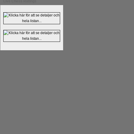
Live Chess Ratings