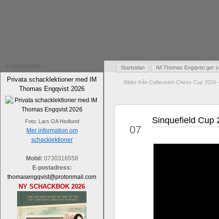
Erbjudanden
Startsidan
IM Thomas Engqvist ger s
Privata schacklektioner med IM
Bilder från Cellavision Chess Cup 2016 
Thomas Engqvist 2026
Sinquefield Cup 
aug
Foto: Lars OA Hedlund
07
Mer information om
schacklektioner
Mobil:
0730316558
E-postadress:
thomasengqvist@protonmail.com
NY SCHACKBOK 2026