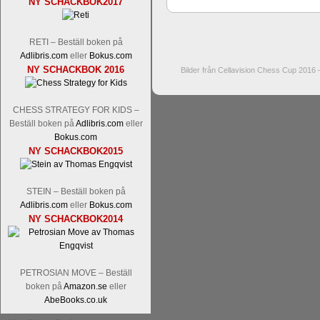
NY SCHACKBOK2017
RETI – Beställ boken på
Adlibris.com
eller
Bokus.com
NY SCHACKBOK 2016
Bilder från Cellavision Chess Cup 2016 
CHESS STRATEGY FOR KIDS –
Beställ boken på
Adlibris.com
eller
Bokus.com
NY SCHACKBOK2015
STEIN – Beställ boken på
Adlibris.com
eller
Bokus.com
NY SCHACKBOK2014
PETROSIAN MOVE – Beställ
boken på
Amazon.se
eller
AbeBooks.co.uk