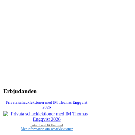
Erbjudanden
Privata schacklektioner med IM Thomas Engqvist
2026
Foto: Lars OA Hedlund
Mer information om schacklektioner