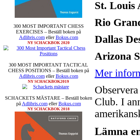
St. Louis
Rio Grand
300 MOST IMPORTANT CHESS
EXERCISES – Beställ boken på
Dallas De
Adlibris.com
eller
Bokus.com
NY SCHACKBOK 2020
Arizona S
300 MOST IMPORTANT TACTICAL
Mer inform
CHESS POSITIONS – Beställ boken på
Adlibris.com
eller
Bokus.com
NY SCHACKBOK2019
Observera 
SCHACKETS MÄSTARE – Beställ boken
Club. I ann
på
Adlibris.com
eller
Bokus.com
NY SCHACKBOK 2018
amerikans
Lämna e