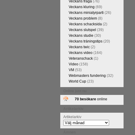
Veckans fråga
(76)
Veckans kluring
(69)
Veckans miniatyrparti
(26)
Veckans problem
(8)
Veckans schacksida
(2)
Veckans slutspel
(39)
Veckans studie
(30)
Veckans träningstips
(20)
Veckans twic
(2)
Veckans video
(164)
Veteranschack
(1)
Video
(158)
VM
(53)
Webmasters fundering
(32)
World Cup
(23)
Online just nu
70 besökare
online
Artikelarkiv
Artikelarkiv
Ämnen