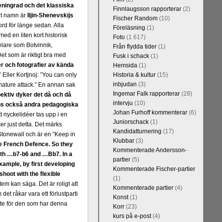
eningrad och det klassiska
Finnlaugsson rapporterar
(2)
gt namn är
Iljin-Shenevskijs
Fischer Random
(10)
rd för länge sedan. Alla
Föreläsning
(1)
d en liten kort historisk
Foto
(1 617)
lare som Botvinnik,
Från flydda tider
(1)
et som är riktigt bra med
Fusk i schack
(1)
 och fotografier av kända
Hemsida
(1)
 Eller Kortjnoj: ”You can only
Historia & kultur
(15)
inbjudan
(3)
mature attack.” En annan sak
Ingemar Falk rapporterar
(28)
ektiv dyker det då och då
intervju
(10)
nns också andra pedagogiska
Johan Furhoff kommenterar
(6)
 nyckelidéer tas upp i en
Juniorschack
(1)
r just detta. Det märks
Kandidatturnering
(17)
 Stonewall och är en ”Keep in
Klubbar
(3)
ne French Defence. So they
Kommenterade Andersson-
with …b7-b6 and …Bb7. In a
partier
(5)
example, by first developing
Kommenterade Fischer-partier
shoot with the flexible
(1)
tem kan säga. Det är roligt att
Kommenterade partier
(4)
t råkar vara ett förlustparti
Konst
(1)
ste för den som har denna
Korr
(23)
kurs på e-post
(4)