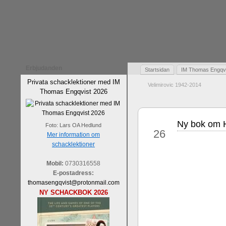
Erbjudanden
Startsidan
IM Thomas Engqvis
Privata schacklektioner med IM
Velimirovic 1942-2014
Thomas Engqvist 2026
Ny bok om H
maj
Foto: Lars OA Hedlund
26
Mer information om
schacklektioner
Mobil:
0730316558
E-postadress:
thomasengqvist@protonmail.com
NY SCHACKBOK 2026