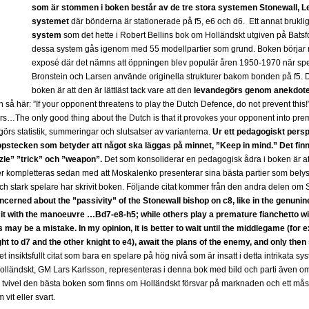
som är stommen i boken består av de tre stora systemen Stonewall, L
systemet
där bönderna är stationerade på f5, e6 och d6. Ett annat brukli
system
som det hette i Robert Bellins bok om Holländskt utgiven på Batsfo
dessa system gås igenom med 55 modellpartier som grund. Boken börjar me
exposé där det nämns att öppningen blev populär åren 1950-1970 när spe
Bronstein och Larsen använde originella strukturer bakom bonden på f5. D
boken är att den är lättläst tack vare att den
levandegörs genom anekdoter
 så här: ”If your opponent threatens to play the Dutch Defence, do not prevent this!”
rs…The only good thing about the Dutch is that it provokes your opponent into pre
görs statistik, summeringar och slutsatser av varianterna.
Ur ett pedagogiskt persp
ropstecken som betyder att något ska läggas på minnet, ”Keep in mind.” Det fi
le” ”trick” och ”weapon”.
Det som konsoliderar en pedagogisk ådra i boken är att
 kompletteras sedan med att Moskalenko presenterar sina bästa partier som belyse
 och stark spelare har skrivit boken. Följande citat kommer från den andra delen om
cerned about the ”passivity” of the Stonewall bishop on c8, like in the genuni
e it with the manoeuvre …Bd7-e8-h5; while others play a premature fianchetto 
 may be a mistake. In my opinion, it is better to wait until the middlegame (for 
ht to d7 and the other knight to e4), await the plans of the enemy, and only then 
t insiktsfullt citat som bara en spelare på hög nivå som är insatt i detta intrikata sys
lländskt, GM Lars Karlsson, representeras i denna bok med bild och parti även om de
an tvivel den bästa boken som finns om Holländskt försvar på marknaden och ett må
vit eller svart.