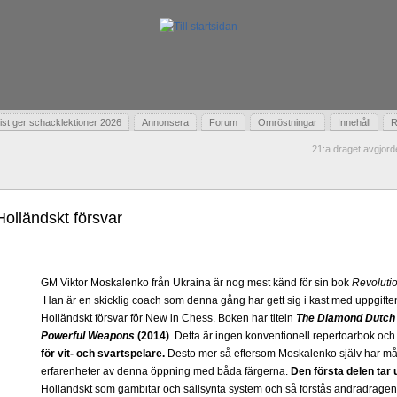
t ger schacklektioner 2026
Annonsera
Forum
Omröstningar
Innehåll
R
21:a draget avgjor
olländskt försvar
GM Viktor Moskalenko från Ukraina är nog mest känd för sin bok
Revoluti
Han är en skicklig coach som denna gång har gett sig i kast med uppgiften
Holländskt försvar för New in Chess. Boken har titeln
The Diamond Dutch 
Powerful Weapons
(2014)
. Detta är ingen konventionell repertoarbok och
för vit- och svartspelare.
Desto mer så eftersom Moskalenko själv har må
erfarenheter av denna öppning med båda färgerna.
Den första delen tar
Holländskt som gambitar och sällsynta system och så förstås andradrage