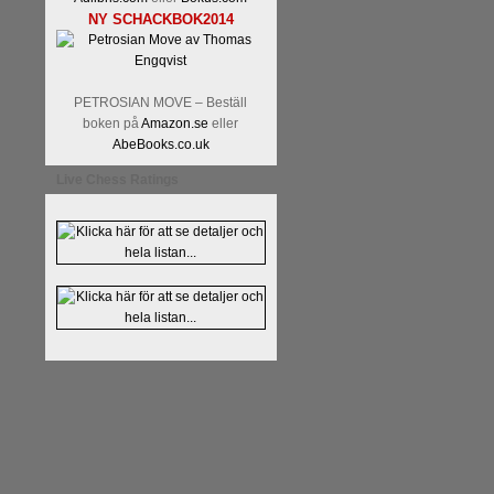
NY SCHACKBOK2014
PETROSIAN MOVE – Beställ
boken på
Amazon.se
eller
AbeBooks.co.uk
Live Chess Ratings