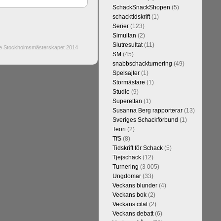
SchackSnackShopen
(5)
schacktidskrift
(1)
Serier
(123)
Simultan
(2)
Slutresultat
(11)
de Stockholmsmästerskapet 2014
SM
(45)
snabbschackturnering
(49)
Spelsajter
(1)
Stormästare
(1)
Studie
(9)
Superettan
(1)
Susanna Berg rapporterar
(13)
Sveriges Schackförbund
(1)
Teori
(2)
TfS
(8)
Tidskrift för Schack
(5)
Tjejschack
(12)
Turnering
(3 005)
Ungdomar
(33)
Veckans blunder
(4)
Veckans bok
(2)
Veckans citat
(2)
Veckans debatt
(6)