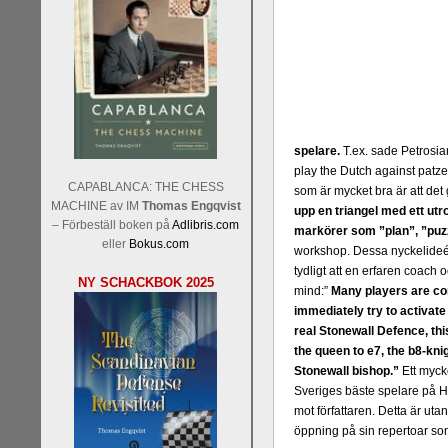
spelare.
T.ex. sade Petrosian
play the Dutch against patze
CAPABLANCA: THE CHESS
som är mycket bra är att det 
MACHINE av IM
Thomas Engqvist
upp en triangel med ett ut
– Förbeställ boken på
Adlibris.com
markörer som ”plan”, ”puzz
eller
Bokus.com
workshop. Dessa nyckelideér
tydligt att en erfaren coach
NY SCHACKBOK 2025
mind:”
Many players are con
immediately try to activat
real Stonewall Defence, this
the queen to e7, the b8-knig
Stonewall bishop.”
Ett mycke
Sveriges bäste spelare på Ho
mot författaren. Detta är ut
öppning på sin repertoar som 