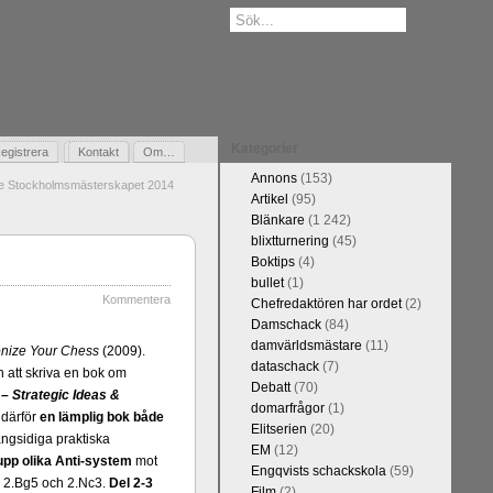
Kategorier
egistrera
Gästbok
Kontakt
Om…
Annons
(153)
de Stockholmsmästerskapet 2014
Artikel
(95)
Blänkare
(1 242)
blixtturnering
(45)
Boktips
(4)
bullet
(1)
Kommentera
Chefredaktören har ordet
(2)
Damschack
(84)
damvärldsmästare
(11)
onize Your Chess
(2009).
dataschack
(7)
 att skriva en bok om
Debatt
(70)
– Strategic Ideas &
domarfrågor
(1)
 därför
en lämplig bok både
Elitserien
(20)
ngsidiga praktiska
EM
(12)
 upp olika Anti-system
mot
Engqvists schackskola
(59)
n 2.Bg5 och 2.Nc3.
Del 2-3
Film
(2)