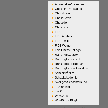
Allsvenskan/Elitserien
Chess in Translation
Chessbase
ChessBomb
Chessdom
Chessvibes
FIDE
FIDE Arbiters
FIDE Twitter
FIDE Women
Live Chess Ratings
Rankinglista SSF
Rankinglistor distrikt
Rankinglistor klubbar
Rankinglistor sökfunktion
Schack på film
Schackakademien
Sveriges Schackförbund
TFS-arkivet
TWIC
WhyChess
WordPress Plugin