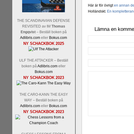
Här är för övrigt
en annan de
Holländskt.
En komplettera
THE SCANDINAVIAN DEFENSE
REVISITED av IM
Thomas
Lämna en komme
Engqvist
– Beställ boken på
Adlibris.com
eller
Bokus.com
NY SCHACKBOK 2025
ULF THE ATTACKER – Beställ
boken på
Adlibris.com
eller
Bokus.com
NY SCHACKBOK 2023
THE CARO-KANN THE EASY
WAY – Beställ boken på
Adlibris.com
eller
Bokus.com
NY SCHACKBOK 2023