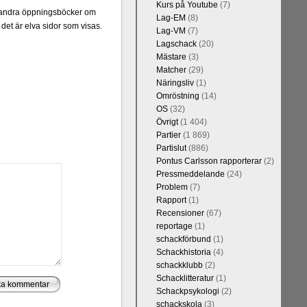
Kurs på Youtube
(7)
d andra öppningsböcker om
Lag-EM
(8)
 det är elva sidor som visas.
Lag-VM
(7)
Lagschack
(20)
Mästare
(3)
Matcher
(29)
Näringsliv
(1)
Omröstning
(14)
OS
(32)
Övrigt
(1 404)
Partier
(1 869)
Partislut
(886)
Pontus Carlsson rapporterar
(2)
Pressmeddelande
(24)
Problem
(7)
Rapport
(1)
Recensioner
(67)
reportage
(1)
schackförbund
(1)
Schackhistoria
(4)
schackklubb
(2)
Schacklitteratur
(1)
Schackpsykologi
(2)
schackskola
(3)