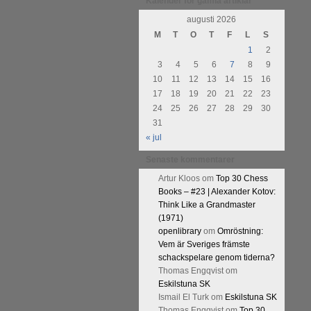
Kalender för gamla artiklar
augusti 2026
M
T
O
T
F
L
S
1
2
3
4
5
6
7
8
9
10
11
12
13
14
15
16
17
18
19
20
21
22
23
24
25
26
27
28
29
30
31
« jul
Senaste kommentarer
Artur Kloos
om
Top 30 Chess
Books – #23 | Alexander Kotov:
Think Like a Grandmaster
(1971)
openlibrary
om
Omröstning:
Vem är Sveriges främste
schackspelare genom tiderna?
Thomas Engqvist
om
Eskilstuna SK
Ismail El Turk
om
Eskilstuna SK
Thomas Engqvist
om
Top 30