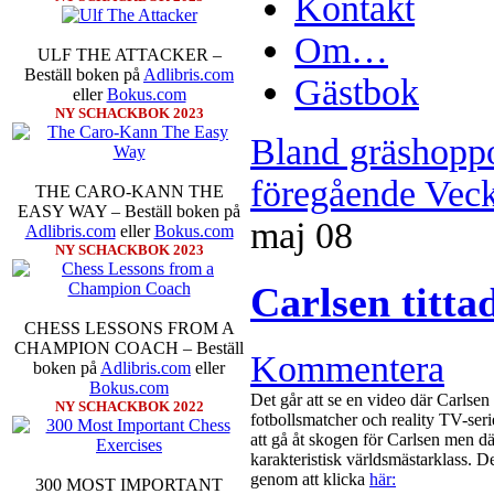
Kontakt
Om…
ULF THE ATTACKER –
Beställ boken på
Adlibris.com
Gästbok
eller
Bokus.com
NY SCHACKBOK 2023
Bland gräshoppo
föregående Veck
THE CARO-KANN THE
EASY WAY – Beställ boken på
maj
08
Adlibris.com
eller
Bokus.com
NY SCHACKBOK 2023
Carlsen titta
CHESS LESSONS FROM A
CHAMPION COACH – Beställ
Kommentera
boken på
Adlibris.com
eller
Bokus.com
Det går att se en video där Carls
NY SCHACKBOK 2022
fotbollsmatcher och reality TV-seri
att gå åt skogen för Carlsen men dä
karakteristisk världsmästarklass. D
genom att klicka
här:
300 MOST IMPORTANT