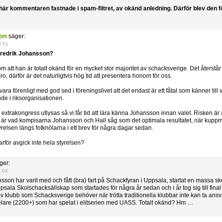
är kommentaren fastnade i spam-filtret, av okänd anledning. Därför blev den f
on
säger:
9:51
Fredrik Johansson?
 att han är totalt okänd för en mycket stor majoritet av schacksverige. Det återstår k
o, därför är det naturligtvis hög tid att presentera honom för oss.
ara förenligt med god sed i föreningslivet att det endast är ett fåtal som känner till
ande i riksorganisationen.
n extrakongress utlysas så vi får tid att lära känna Johansson innan valet. Risken är 
ta är vad kompisarna Johansson och Hall såg som det optimala resultatet, när kup
relsen längs fotknölarna i ett brev för några dagar sedan.
arför avgick inte hela styrelsen?
ger:
1:04
sson har varit med och fått (bra) fart på Schackfyran i Uppsala, startat en massa s
psala Skolschacksällskap som startades för några år sedan och i år tog sig till final
v klubb som Schacksverige behöver när trötta traditionella klubbar inte kan ta ans
lare (2200+) som har spelat i elitserien med UASS. Totalt okänd? Hm …