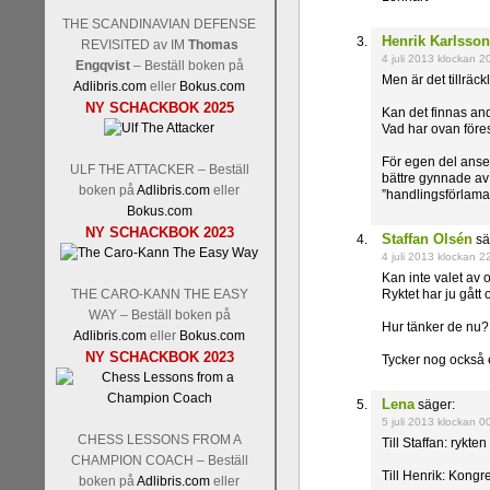
THE SCANDINAVIAN DEFENSE
Henrik Karlsson
REVISITED av IM
Thomas
4 juli 2013 klockan 2
Engqvist
– Beställ boken på
Men är det tillräck
Adlibris.com
eller
Bokus.com
NY SCHACKBOK 2025
Kan det finnas an
Vad har ovan föres
För egen del anser 
ULF THE ATTACKER – Beställ
bättre gynnade av 
boken på
Adlibris.com
eller
”handlingsförlama
Bokus.com
NY SCHACKBOK 2023
Staffan Olsén
sä
4 juli 2013 klockan 2
Kan inte valet av 
THE CARO-KANN THE EASY
Ryktet har ju gått 
WAY – Beställ boken på
Hur tänker de nu? H
Adlibris.com
eller
Bokus.com
NY SCHACKBOK 2023
Tycker nog också e
Lena
säger:
5 juli 2013 klockan 0
CHESS LESSONS FROM A
Till Staffan: rykte
CHAMPION COACH – Beställ
Till Henrik: Kongr
boken på
Adlibris.com
eller