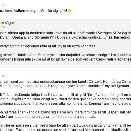
2:52
ra land. Valberedningen föreslår sig själv!
on
säger:
2:55
er” räknar upp är meriterna som krävs för att bli ordförande i Sveriges SF är jag oro
ckfyran i Uppsala, är ordförande (?) i Uppsala Skolschacksällskap…”
Ja, herregud!
vertygad om att det enda rätta är att utlysa en extra kongress.
ag skrev: ”…totalt okänd för en mycket stor majoritet av schacksverige.” I min klub
handens fingrar inte skulle gå åt för att räkna de som vet vem
Carl-Fredrik Johans
3:16
r varit sent ute med sina undersökningar om hur läget i CS varit. Hur många CS-m
 fick de fram några kandidater och redan där lyste ”kompiskontakter” mycket igenom.
 att få fram fristående ärliga kandidater av en milt uttryckt ”jävig” valberedning till en 
om nu avgått i förtid, talar enligt mig, starkt för den ”jäviga” valberedningen, speciell
 uppkomna sittuationen har kongressen alla möjligheter att komma fram med förslag
 nu föreslår en kandidat bland sig själva och i nära förbindelse till Jesper Hall p
nde fram i dagen ännu en gång, nu från den andra sidan sas.
 parti för en part i en sluten krets bara för att en part t5vingats avgå för tankarna till
 ledare, i Egypten som nu genom en stark folkprotest åter hamnat i en kiaotisk sittu