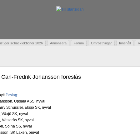
t ger schacklektioner 2026
Annonsera
Forum
Omröstningar
Innehåll
R
 Carl-Fredrik Johansson föreslås
nytt
förslag
:
hansson, Upsala ASS, nyval
arry Schüssler, Eksjö SK, nyval
, Växjö SK, nyval
, Västerås SK, nyval
on, Solna SS, nyval
dsson, SK Laxen, omval