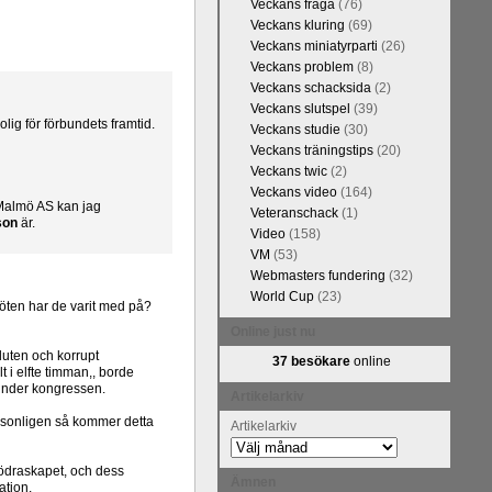
Veckans fråga
(76)
Veckans kluring
(69)
Veckans miniatyrparti
(26)
Veckans problem
(8)
Veckans schacksida
(2)
Veckans slutspel
(39)
lig för förbundets framtid.
Veckans studie
(30)
Veckans träningstips
(20)
Veckans twic
(2)
Veckans video
(164)
b Malmö AS kan jag
Veteranschack
(1)
son
är.
Video
(158)
VM
(53)
Webmasters fundering
(32)
World Cup
(23)
öten har de varit med på?
Online just nu
sluten och korrupt
37 besökare
online
t i elfte timman,, borde
 under kongressen.
Artikelarkiv
ersonligen så kommer detta
Artikelarkiv
 brödraskapet, och dess
Ämnen
ation.