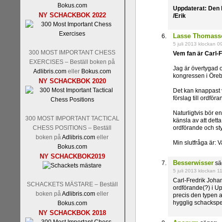
Bokus.com
Uppdaterat: Den h
NY SCHACKBOK 2022
/Erik
Lasse Thomass
5 juli 2013 klockan 0
300 MOST IMPORTANT CHESS
Vem fan är Carl-
EXERCISES – Beställ boken på
Jag är övertygad om
Adlibris.com
eller
Bokus.com
kongressen i Örebr
NY SCHACKBOK 2020
Det kan knappast v
förslag till ordför
Naturligtvis bör e
300 MOST IMPORTANT TACTICAL
känsla av att det
CHESS POSITIONS – Beställ
ordförande och sty
boken på
Adlibris.com
eller
Min slutfråga är: V
Bokus.com
NY SCHACKBOK2019
Besserwisser
sä
5 juli 2013 klockan 1
Carl-Fredrik Johan
SCHACKETS MÄSTARE – Beställ
ordförande(?) i Up
boken på
Adlibris.com
eller
precis den typen a
hygglig schackspe
Bokus.com
NY SCHACKBOK 2018