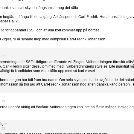
rtanke samt att skynda långsamt är nog det rätta.
en begtäran frånga till detta gäng, Ari, Jesper och Carl-Fredrik. Hur är anställningsa
sper Hall?
tid för öppenhet i SSF och att alla kort kommer upp på bordet.
ri Zigler, Ni är synade ihop med kompisen Carl-Fredrik Johansson.
3:57
beredningen är SSF:s tidigare ordförande Ari Ziegler. Valberedningen föreslår allt
, Carl-Fredrik sitter dessutom med med i valberedningens styrelse. Lite märkligt 
väldigt få kandidater som ville ställa upp med så kort varsel.
lberedningen har fått fram bra namn. Om hela styrelsen hade avgått hade det naturlig
 Thomasson så tror jag att Carl-Fredrik Johansson nog är en ganska känd person i 
4:35
erna upphör aldrig att förvåna. Valberedningen kan inte ha fått in många förslag om 
äger:
4:53