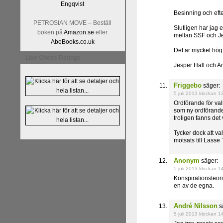
Besinning och efte
PETROSIAN MOVE – Beställ
Slutligen har jag 
boken på
Amazon.se
eller
mellan SSF och Je
AbeBooks.co.uk
Det är mycket hög 
Live Chess Ratings
Jesper Hall och A
Friggebo
säger:
5 juli 2013 klockan 1
Ordförande för val
som ny ordförande
troligen fanns det 
Tycker dock att va
motsats till Lasse
Anonym
säger:
5 juli 2013 klockan 1
Konspirationsteori
en av de egna.
André Nilsson
s
5 juli 2013 klockan 1