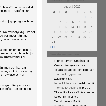
Kalender för gamla artiklar
augusti 2026
”. Jasså? Har du provat att
ot mutor? Allt sånt där
M
T
O
T
F
L
S
1
2
renden jag springer och hur
3
4
5
6
7
8
9
10
11
12
13
14
15
16
17
18
19
20
21
22
23
a skäl varit olycklig. Om det
ag tror ligger närmare
24
25
26
27
28
29
30
äller i stället för att
31
« jul
a felprioriteringar och ett
 ner ett jävla jobb och gjort
Senaste kommentarer
lda arbetstimmar per
openlibrary
om
Omröstning:
Vem är Sveriges främste
redningen och han var
schackspelare genom tiderna?
nna säga att Schacksverige
Thomas Engqvist
om
 en styrelse som är
Eskilstuna SK
Ismail El Turk
om
Eskilstuna SK
sonligen. Det går bra att
Thomas Engqvist
om
Top 30
att ni måste tala om hur ni
Chess Books – #23 | Alexander
Kotov: Think Like a
Grandmaster (1971)
f.j
om
Top 30 Chess Books –