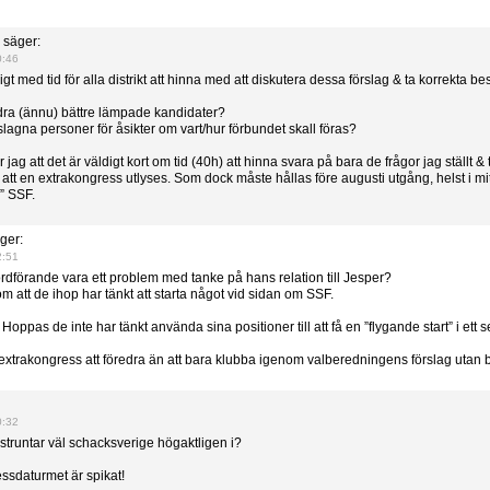
säger:
0:46
ligt med tid för alla distrikt att hinna med att diskutera dessa förslag & ta korrekta be
dra (ännu) bättre lämpade kandidater?
lagna personer för åsikter om vart/hur förbundet skall föras?
jag att det är väldigt kort om tid (40h) att hinna svara på bara de frågor jag ställt & t
att en extrakongress utlyses. Som dock måste hållas före augusti utgång, helst i mitt
” SSF.
ger:
2:51
ordförande vara ett problem med tanke på hans relation till Jesper?
om att de ihop har tänkt att starta något vid sidan om SSF.
oppas de inte har tänkt använda sina positioner till att få en ”flygande start” i ett 
xtrakongress att föredra än att bara klubba igenom valberedningens förslag utan b
0:32
n struntar väl schacksverige högaktligen i?
essdaturmet är spikat!