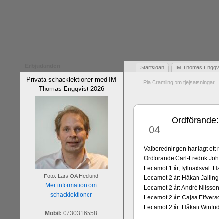
Erbjudanden
Startsidan
IM Thomas Engqvis
Privata schacklektioner med IM
Pia Cramling om tjejsatsningar
Thomas Engqvist 2026
Ordförande:
jul
04
Valberedningen har lagt ett 
Ordförande Carl-Fredrik Jo
Ledamot 1 år, fyllnadsval: H
Foto: Lars OA Hedlund
Ledamot 2 år: Håkan Jalling
Mer information om
Ledamot 2 år: André Nilsson
schacklektioner
Ledamot 2 år: Cajsa Elfvers
Ledamot 2 år: Håkan Winfri
Mobil:
0730316558