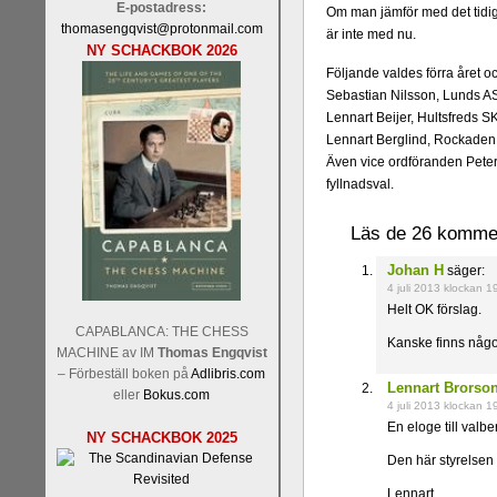
E-postadress:
Om man jämför med det tidi
thomasengqvist@protonmail.com
är inte med nu.
NY SCHACKBOK 2026
Följande valdes förra året och
Sebastian Nilsson, Lunds A
Lennart Beijer, Hultsfreds S
Lennart Berglind, Rockaden
Även vice ordföranden Peter 
fyllnadsval.
Läs de 26 komment
Johan H
säger:
4 juli 2013 klockan 1
Helt OK förslag.
CAPABLANCA: THE CHESS
Kanske finns någo
MACHINE av IM
Thomas Engqvist
– Förbeställ boken på
Adlibris.com
Lennart Brorso
eller
Bokus.com
4 juli 2013 klockan 1
En eloge till valb
NY SCHACKBOK 2025
Den här styrelsen s
Lennart