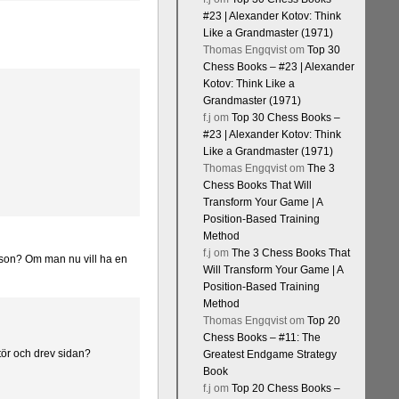
#23 | Alexander Kotov: Think
Like a Grandmaster (1971)
Thomas Engqvist
om
Top 30
Chess Books – #23 | Alexander
Kotov: Think Like a
Grandmaster (1971)
f.j
om
Top 30 Chess Books –
#23 | Alexander Kotov: Think
Like a Grandmaster (1971)
Thomas Engqvist
om
The 3
Chess Books That Will
Transform Your Game | A
Position-Based Training
Method
f.j
om
The 3 Chess Books That
rsson? Om man nu vill ha en
Will Transform Your Game | A
Position-Based Training
Method
Thomas Engqvist
om
Top 20
Chess Books – #11: The
ör och drev sidan?
Greatest Endgame Strategy
Book
f.j
om
Top 20 Chess Books –