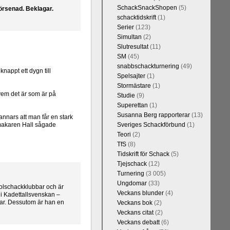
SchackSnackShopen
(5)
örsenad. Beklagar.
schacktidskrift
(1)
Serier
(123)
Simultan
(2)
Slutresultat
(11)
SM
(45)
snabbschackturnering
(49)
nappt ett dygn till
Spelsajter
(1)
Stormästare
(1)
 vem det är som är på
Studie
(9)
Superettan
(1)
Susanna Berg rapporterar
(13)
annars att man får en stark
pmakaren Hall sågade
Sveriges Schackförbund
(1)
Teori
(2)
TfS
(8)
Tidskrift för Schack
(5)
Tjejschack
(12)
Turnering
(3 005)
Ungdomar
(33)
kolschackklubbar och är
Veckans blunder
(4)
 i Kadettallsvenskan –
var. Dessutom är han en
Veckans bok
(2)
Veckans citat
(2)
Veckans debatt
(6)