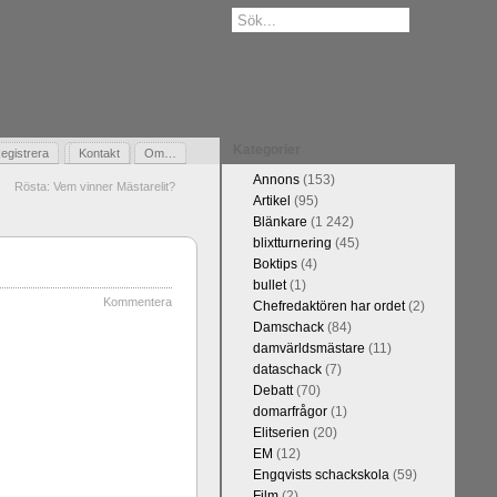
Kategorier
egistrera
Gästbok
Kontakt
Om…
Annons
(153)
Rösta: Vem vinner Mästarelit?
Artikel
(95)
Blänkare
(1 242)
blixtturnering
(45)
Boktips
(4)
bullet
(1)
Kommentera
Chefredaktören har ordet
(2)
Damschack
(84)
damvärldsmästare
(11)
dataschack
(7)
Debatt
(70)
domarfrågor
(1)
Elitserien
(20)
EM
(12)
Engqvists schackskola
(59)
Film
(2)