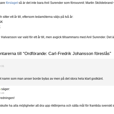
gare
förslaget
så är det inte bara Anil Surender som försvunnit: Martin Sköldebrand v
 sitter ett år till, eftersom ledamöterna väljs på två år:
SK
K
Halvarsson var vald för ett år till, men avgick tillsammans med Anil Surender. Det ä
arerna till “Ordförande: Carl-Fredrik Johansson föreslås”
9:31
t namn som man anser borde bytas av men på det stora hela klart godkänt.
n
säger:
9:48
eredningen!
kulle ha alla möjligheter att dra upp riktlinjerna och sätta mål för framtida svenskt 