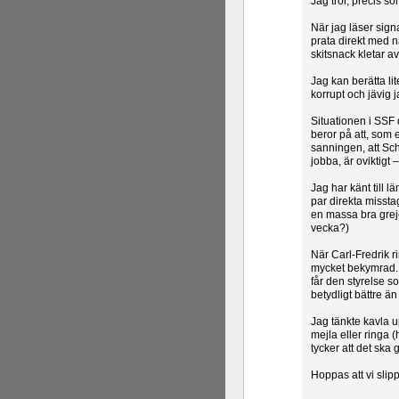
Jag tror, precis s
När jag läser sign
prata direkt med n
skitsnack kletar av
Jag kan berätta li
korrupt och jävig j
Situationen i SSF d
beror på att, som 
sanningen, att Scha
jobba, är oviktigt –
Jag har känt till l
par direkta misstag
en massa bra greje
vecka?)
När Carl-Fredrik r
mycket bekymrad. 
får den styrelse s
betydligt bättre än
Jag tänkte kavla up
mejla eller ringa (
tycker att det ska 
Hoppas att vi slip