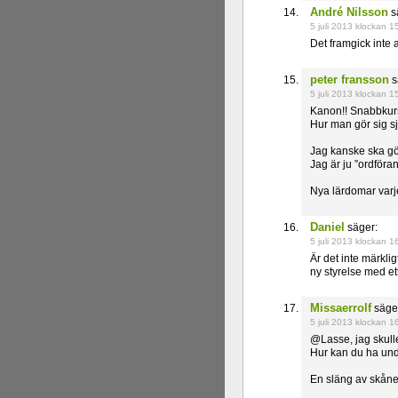
André Nilsson
s
5 juli 2013 klockan 1
Det framgick inte a
peter fransson
s
5 juli 2013 klockan 1
Kanon!! Snabbku
Hur man gör sig sjä
Jag kanske ska gö
Jag är ju ”ordföra
Nya lärdomar varj
Daniel
säger:
5 juli 2013 klockan 1
Är det inte märkli
ny styrelse med ett 
Missaerrolf
säge
5 juli 2013 klockan 1
@Lasse, jag skulle 
Hur kan du ha und
En släng av skåne