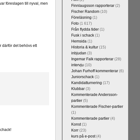
ar föreslagen till nyval, men
Finnlaugsson rapporterar
(2)
Fischer Random
(10)
Föreläsning
(1)
Foto
(1 617)
Från flydda tider
(1)
Fusk i schack
(1)
Hemsida
(1)
r därför det behövs ett
Historia & kultur
(15)
inbjudan
(3)
Ingemar Falk rapporterar
(28)
intervju
(10)
Johan Furhoff kommenterar
(6)
Juniorschack
(1)
Kandidatturnering
(17)
Klubbar
(3)
Kommenterade Andersson-
partier
(5)
Kommenterade Fischer-partier
(1)
Kommenterade partier
(4)
Konst
(1)
schack!
Korr
(23)
kurs på e-post
(4)