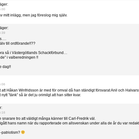
äger:
5:00
v mitt inlägg, men jag föreslog mig själv.
äger:
5:39
rs….
lv till ordförande!!??
ra så i Västergötlands Schackförbund…
nde” i valberedningen !!
e dag!!
6:06
gt att Håkan Winfridsson är med för omval då han ständigt försvarat Anil och Halva
nytt ”tänk” så är det ju orimilgt att han sitter kvar.
r:
6:16
snarare tro att väldigt många känner till Carl-Fredrik väl.
gått hans namn när du rapporterade om allsvenskan under alla de år du var redakt
-patriotism?