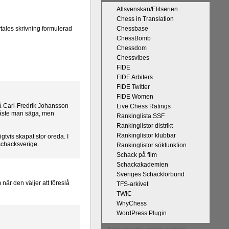
Allsvenskan/Elitserien
Chess in Translation
vtales skrivning formulerad
Chessbase
ChessBomb
Chessdom
Chessvibes
FIDE
FIDE Arbiters
FIDE Twitter
FIDE Women
så Carl-Fredrik Johansson
Live Chess Ratings
måste man säga, men
Rankinglista SSF
Rankinglistor distrikt
Rankinglistor klubbar
tvis skapat stor oreda. I
schacksverige.
Rankinglistor sökfunktion
Schack på film
Schackakademien
Sveriges Schackförbund
när den väljer att föreslå
TFS-arkivet
TWIC
WhyChess
WordPress Plugin