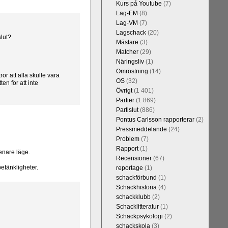
Kurs på Youtube
(7)
Lag-EM
(8)
Lag-VM
(7)
Lagschack
(20)
slut?
Mästare
(3)
Matcher
(29)
Näringsliv
(1)
Omröstning
(14)
ror att alla skulle vara
OS
(32)
en för att inte
Övrigt
(1 401)
Partier
(1 869)
Partislut
(886)
Pontus Carlsson rapporterar
(2)
Pressmeddelande
(24)
Problem
(7)
Rapport
(1)
senare läge.
Recensioner
(67)
etänkligheter.
reportage
(1)
schackförbund
(1)
Schackhistoria
(4)
schackklubb
(2)
Schacklitteratur
(1)
Schackpsykologi
(2)
schackskola
(3)