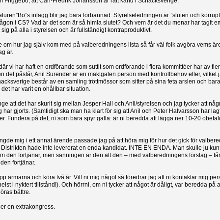
om Friggebo, att Carl-Fredrik Johansson är rätt känd i Schacksverige.
aturen”Bo”s inlägg blir jag bara förbannad. Styrelseledningen är ”sluten och korrupt
ågon i CS? Vad är det som är så himla slutet? Och vem är det du menar har tagit em
 sig på alla i styrelsen och är fullständigt kontraproduktivt.
te om hur jag själv kom med på valberedningens lista så får väl folk avgöra vems ä
ag är.
är vi har haft en ordförande som suttit som ordförande i flera kommittéer har av fler
en del påstår, Anil Surender är en maktgalen person med kontrollbehov eller, vilket j
cksverige består av en samling tröttmössor som sitter på sina feta arslen och bara gn
 det har varit en ohållbar situation.
änge att det har skurit sig mellan Jesper Hall och Anil/styrelsen och jag tycker att någr
 har gjorts. (Samtidigt ska man ha klart för sig att Anil och Peter Halvarsson har lagt
r. Fundera på det, ni som bara spyr galla: är ni beredda att lägga ner 10-20 obeta
ingde mig i ett annat ärende passade jag på att höra mig för hur det gick för valbe
Distrikten hade inte levererat en enda kandidat. INTE EN ENDA. Man skulle ju ku
om den förtjänar, men sanningen är den att den – med valberedningens förslag – får
 den förtjänar.
p ärmarna och köra två år. Vill ni mig något så föredrar jag att ni kontaktar mig per
helst i nyktert tillstånd!). Och hörrni, om ni tycker att något är dåligt, var beredda på 
göras bättre.
per en extrakongress.