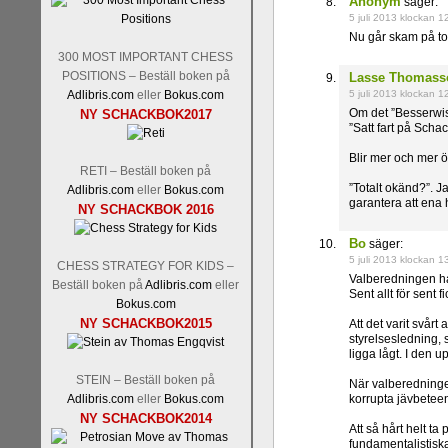
Anonym
säger:
5 juli 2013 klockan 1
Nu går skam på tor
300 MOST IMPORTANT CHESS
POSITIONS – Beställ boken på
Lasse Thomass
Adlibris.com
eller
Bokus.com
5 juli 2013 klockan 1
Om det ”Besserwiss
NY SCHACKBOK2017
”Satt fart på Scha
Blir mer och mer ö
RETI – Beställ boken på
”Totalt okänd?”. J
Adlibris.com
eller
Bokus.com
garantera att ena 
NY SCHACKBOK 2016
Bo
säger:
5 juli 2013 klockan 1
CHESS STRATEGY FOR KIDS –
Valberedningen ha
Beställ boken på
Adlibris.com
eller
Sent allt för sent
Bokus.com
NY SCHACKBOK2015
Att det varit svårt
styrelsesledning, s
ligga lågt. I den
STEIN – Beställ boken på
När valberedningen
Adlibris.com
eller
Bokus.com
korrupta jävbetee
NY SCHACKBOK2014
Att så hårt helt ta
fundamentalistiska