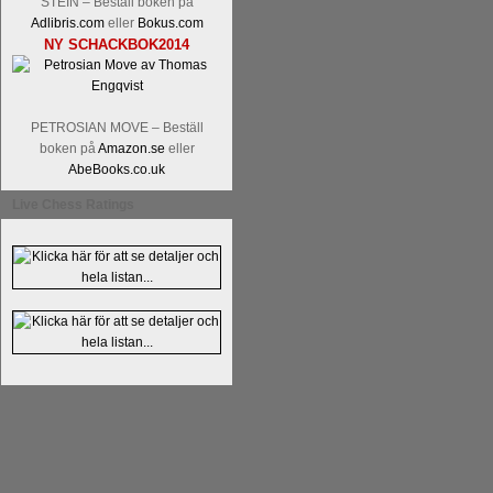
STEIN – Beställ boken på
Adlibris.com
eller
Bokus.com
NY SCHACKBOK2014
PETROSIAN MOVE – Beställ
boken på
Amazon.se
eller
AbeBooks.co.uk
Live Chess Ratings