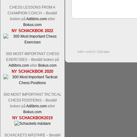
CHESS LESSONS FROM A
CHAMPION COACH – Beställ
boken på
Adlibris.com
eller
Bokus.com
NY SCHACKBOK 2022
Inför rond 8 i Gibraltar
300 MOST IMPORTANT CHESS
EXERCISES – Beställ boken på
Adlibris.com
eller
Bokus.com
NY SCHACKBOK 2020
300 MOST IMPORTANT TACTICAL
CHESS POSITIONS – Beställ
boken på
Adlibris.com
eller
Bokus.com
NY SCHACKBOK2019
SCHACKETS MÄSTARE – Beställ