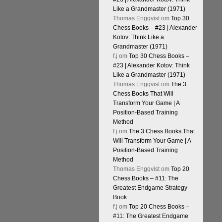
Like a Grandmaster (1971)
Thomas Engqvist
om
Top 30
Chess Books – #23 | Alexander
Kotov: Think Like a
Grandmaster (1971)
f.j
om
Top 30 Chess Books –
#23 | Alexander Kotov: Think
Like a Grandmaster (1971)
Thomas Engqvist
om
The 3
Chess Books That Will
Transform Your Game | A
Position-Based Training
Method
f.j
om
The 3 Chess Books That
Will Transform Your Game | A
Position-Based Training
Method
Thomas Engqvist
om
Top 20
Chess Books – #11: The
Greatest Endgame Strategy
Book
f.j
om
Top 20 Chess Books –
#11: The Greatest Endgame