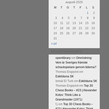
augusti 2026
M
T
O
T
F
L
S
1
2
3
4
5
6
7
8
9
10
11
12
13
14
15
16
17
18
19
20
21
22
23
24
25
26
27
28
29
30
31
« jul
Senaste kommentarer
openlibrary
om
Omröstning:
Vem är Sveriges främste
schackspelare genom tiderna?
Thomas Engqvist
om
Eskilstuna SK
Ismail El Turk
om
Eskilstuna SK
Thomas Engqvist
om
Top 30
Chess Books – #23 | Alexander
Kotov: Think Like a
Grandmaster (1971)
f.j
om
Top 30 Chess Books –
#23 | Alexander Kotov: Think