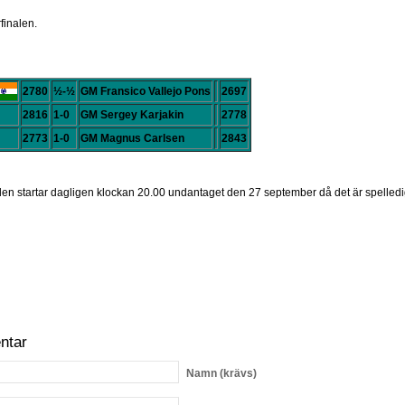
finalen.
2780
½-½
GM Fransico Vallejo Pons
2697
2816
1-0
GM Sergey Karjakin
2778
2773
1-0
GM Magnus Carlsen
2843
den startar dagligen klockan 20.00 undantaget den 27 september då det är spelledi
ntar
Namn
(krävs)