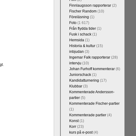
Finnlaugsson rapporterar
(2)
Fischer Random
(10)
Föreläsning
(1)
Foto
(1 617)
Från flydda tider
(1)
Fusk i schack
(1)
Hemsida
(1)
Historia & kultur
(15)
inbjudan
(3)
Ingemar Falk rapporterar
(28)
intervju
(10)
gt.
Johan Furhoff kommenterar
(6)
Juniorschack
(1)
Kandidatturnering
(17)
Klubbar
(3)
Kommenterade Andersson-
partier
(5)
Kommenterade Fischer-partier
(1)
Kommenterade partier
(4)
Konst
(1)
Korr
(23)
kurs på e-post
(4)