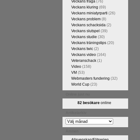
Veckans fråga
(76)
Veckans kluring
(69)
Veckans miniatyrparti
(26)
Veckans problem
(8)
Veckans schacksida
(2)
Veckans slutspel
(39)
Veckans studie
(30)
Veckans träningstips
(20)
Veckans twic
(2)
Veckans video
(164)
Veteranschack
(1)
Video
(158)
VM
(53)
Webmasters fundering
(32)
World Cup
(23)
Online just nu
82 besökare
online
Artikelarkiv
Artikelarkiv
Ämnen
Allsvenskan/Elitserien