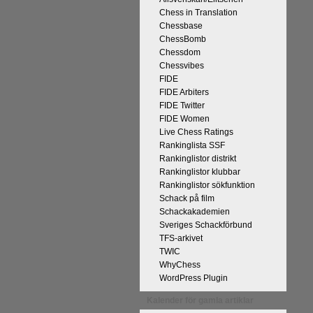
Chess in Translation
Chessbase
ChessBomb
Chessdom
Chessvibes
FIDE
FIDE Arbiters
FIDE Twitter
FIDE Women
Live Chess Ratings
Rankinglista SSF
Rankinglistor distrikt
Rankinglistor klubbar
Rankinglistor sökfunktion
Schack på film
Schackakademien
Sveriges Schackförbund
TFS-arkivet
TWIC
WhyChess
WordPress Plugin
Kalender för gamla artiklar