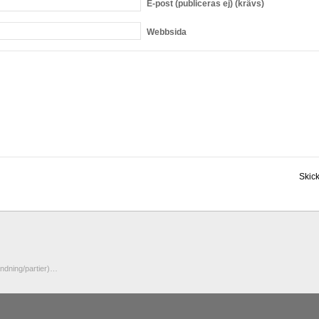
E-post
(publiceras ej) (krävs)
Webbsida
ändning/partier)…