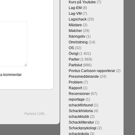
Kurs på Youtube
(7)
Lag-EM
(8)
Lag-VM
(7)
Lagschack
(20)
Mästare
(3)
Matcher
(29)
Näringsliv
(1)
Omröstning
(14)
OS
(32)
Övrigt
(1 401)
Partier
(1 869)
Partislut
(886)
Pontus Carlsson rapporterar
(2)
Pressmeddelande
(24)
Problem
(7)
Rapport
(1)
Recensioner
(67)
reportage
(1)
schackförbund
(1)
Schackhistoria
(4)
Partislut 1338…
schackklubb
(2)
Schacklitteratur
(1)
Schackpsykologi
(2)
schackskola
(3)