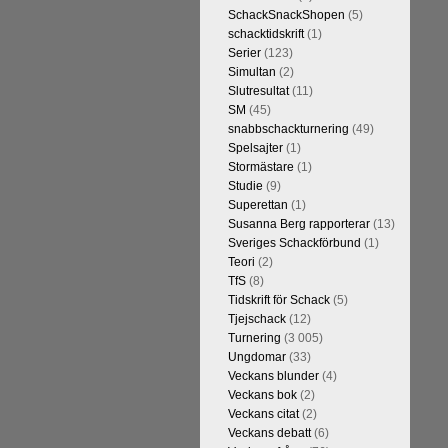
SchackSnackShopen
(5)
schacktidskrift
(1)
Serier
(123)
Simultan
(2)
Slutresultat
(11)
SM
(45)
snabbschackturnering
(49)
Spelsajter
(1)
Stormästare
(1)
Studie
(9)
Superettan
(1)
Susanna Berg rapporterar
(13)
Sveriges Schackförbund
(1)
Teori
(2)
TfS
(8)
Tidskrift för Schack
(5)
Tjejschack
(12)
Turnering
(3 005)
Ungdomar
(33)
Veckans blunder
(4)
Veckans bok
(2)
Veckans citat
(2)
Veckans debatt
(6)