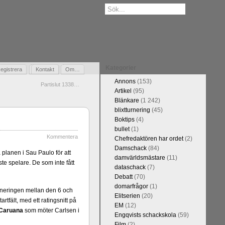
Kategorier
egistrera
Gästbok
Kontakt
Om…
Annons
(153)
Partislut 1338…
Artikel
(95)
Blänkare
(1 242)
blixtturnering
(45)
Boktips
(4)
bullet
(1)
Kommentera
Chefredaktören har ordet
(2)
Damschack
(84)
planen i Sau Paulo för att
damvärldsmästare
(11)
e spelare. De som inte fått
dataschack
(7)
Debatt
(70)
domarfrågor
(1)
 turneringen mellan den 6 och
Elitserien
(20)
tfält, med ett ratingsnitt på
EM
(12)
Caruana
som möter Carlsen i
Engqvists schackskola
(59)
Film
(2)