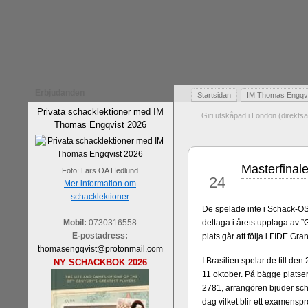
Erbjudanden
Startsidan
IM Thomas Engqvis
Privata schacklektioner med IM
Giri utskåpad i London (direkts
Thomas Engqvist 2026
Masterfinal
sep
Foto: Lars OA Hedlund
24
Mer information om
schacklektioner
De spelade inte i Schack-O
Mobil:
0730316558
deltaga i årets upplaga av
E-postadress:
plats går att följa i FIDE Gra
thomasengqvist@protonmail.com
I Brasilien spelar de till de
NY SCHACKBOK 2026
11 oktober. På bägge platsern
2781, arrangören bjuder sch
dag vilket blir ett examenspr