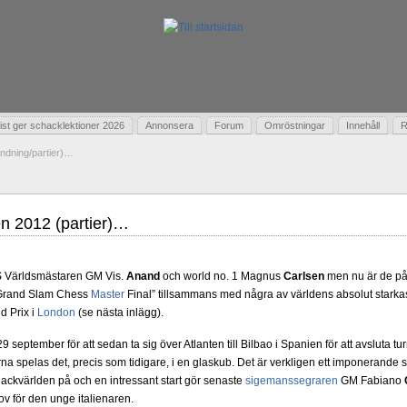
t ger schacklektioner 2026
Annonsera
Forum
Omröstningar
Innehåll
R
ändning/partier)…
en 2012 (partier)…
S Världsmästaren GM Vis.
Anand
och world no. 1 Magnus
Carlsen
men nu är de på 
 ”Grand Slam Chess
Master
Final” tillsammans med några av världens absolut starkast
nd Prix i
London
(se nästa inlägg).
n 29 september för att sedan ta sig över Atlanten till Bilbao i Spanien för att avsluta
a spelas det, precis som tidigare, i en glaskub. Det är verkligen ett imponerande star
ackvärlden på och en intressant start gör senaste
sigemanssegraren
GM Fabiano
ov för den unge italienaren.