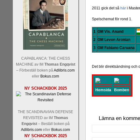
2011 gick det så
här
i Master
Spelschemat för rond 1.
1
GM Vis. Anand
2
GM Levon Aronian
3
GM Fabiano Caruana
CAPABLANCA: THE CHESS
MACHINE av IM
Thomas Engqvist
Det blir direktsändning och 
– Förbeställ boken på
Adlibris.com
eller
Bokus.com
NY SCHACKBOK 2025
Hemsida
Bomben
THE SCANDINAVIAN DEFENSE
Lämna en komme
REVISITED av IM
Thomas
Engqvist
– Beställ boken på
Adlibris.com
eller
Bokus.com
NY SCHACKBOK 2025