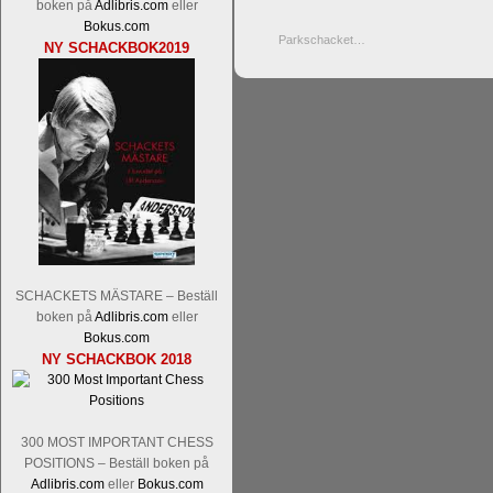
boken på
Adlibris.com
eller
Bokus.com
Parkschacket…
NY SCHACKBOK2019
SCHACKETS MÄSTARE – Beställ
boken på
Adlibris.com
eller
Bokus.com
NY SCHACKBOK 2018
300 MOST IMPORTANT CHESS
POSITIONS – Beställ boken på
Adlibris.com
eller
Bokus.com