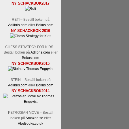
NY SCHACKBOK2017
RETI – Beställ boken på
Adlibris.com
eller
Bokus.com
NY SCHACKBOK 2016
CHESS STRATEGY FOR KIDS –
Beställ boken på
Adlibris.com
eller
Bokus.com
NY SCHACKBOK2015
STEIN – Beställ boken på
Adlibris.com
eller
Bokus.com
NY SCHACKBOK2014
PETROSIAN MOVE – Beställ
boken på
Amazon.se
eller
AbeBooks.co.uk