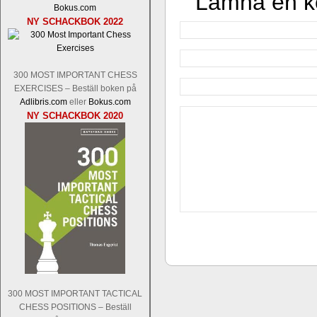
Lämna en 
Bokus.com
NY SCHACKBOK 2022
300 MOST IMPORTANT CHESS
EXERCISES – Beställ boken på
Adlibris.com
eller
Bokus.com
NY SCHACKBOK 2020
300 MOST IMPORTANT TACTICAL
CHESS POSITIONS – Beställ