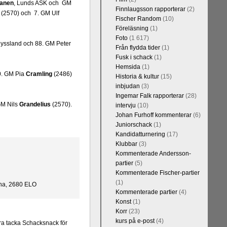
kanen
, Lunds ASK och GM
Finnlaugsson rapporterar
(2)
 (2570) och 7. GM Ulf
Fischer Random
(10)
Föreläsning
(1)
Foto
(1 617)
yssland och 88. GM Peter
Från flydda tider
(1)
Fusk i schack
(1)
Hemsida
(1)
0. GM Pia
Cramling
(2486)
Historia & kultur
(15)
inbjudan
(3)
Ingemar Falk rapporterar
(28)
GM Nils
Grandelius
(2570).
intervju
(10)
Johan Furhoff kommenterar
(6)
Juniorschack
(1)
Kandidatturnering
(17)
Klubbar
(3)
Kommenterade Andersson-
partier
(5)
Kommenterade Fischer-partier
(1)
hina, 2680 ELO
Kommenterade partier
(4)
Konst
(1)
Korr
(23)
kurs på e-post
(4)
ra tacka Schacksnack för