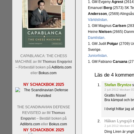
1. GM Evgeny
Agrest
(2614)
Emanuel
Berg
(2573) SK Te
Andersson
, (2569) Alingsås
Världslistan
.
1. GM Magnus
Carlsen
(283
Heine
Nielsen
(2665) Danm
Damlistan
.
1. GM Judit
Polgar
(2709) U
Sverige.
Juniorlistan
.
CAPABLANCA: THE CHESS
MACHINE av IM
Thomas Engqvist
1. GM Fabiano
Caruana
(27
– Förbeställ boken på
Adlibris.com
eller
Bokus.com
Läs de 4 kommenta
NY SCHACKBOK 2025
Stefan Bryntze
s
2 juli 2012 klockan 0
Grattis Nisse!
Bra kämpat och br
THE SCANDINAVIAN DEFENSE
I övrigt hittar jag
REVISITED av IM
Thomas
Engqvist
– Beställ boken på
Håkan Lyngsjö
s
Adlibris.com
eller
Bokus.com
2 juli 2012 klockan 0
NY SCHACKBOK 2025
Ding Liren är yng