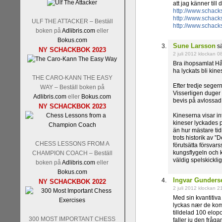
att jag känner till d
http://www.schack
http://www.schack
ULF THE ATTACKER – Beställ
http://www.schack
boken på
Adlibris.com
eller
Bokus.com
Sune Larsson
sä
NY SCHACKBOK 2023
2 juli 2012 klockan 0
Bra ihopsamlat Håka
ha lyckats bli kin
THE CARO-KANN THE EASY
Efter tredje seger
WAY – Beställ boken på
Visserligen duger 
Adlibris.com
eller
Bokus.com
bevis på avlossad 
NY SCHACKBOK 2023
Kineserna visar in
kineser lyckades p
än hur mästare tid
trots historik av 
CHESS LESSONS FROM A
förutsätta försvar
kungsflygeln och 
CHAMPION COACH – Beställ
väldig spelskickli
boken på
Adlibris.com
eller
Bokus.com
Ingvar Gunders
NY SCHACKBOK 2022
2 juli 2012 klockan 2
Med sin kvantitiva 
lyckas nær de komm
tilldelad 100 elop
300 MOST IMPORTANT CHESS
faller ju den fråga