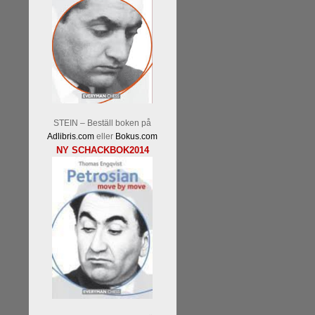
STEIN – Beställ boken på
Adlibris.com
eller
Bokus.com
NY SCHACKBOK2014