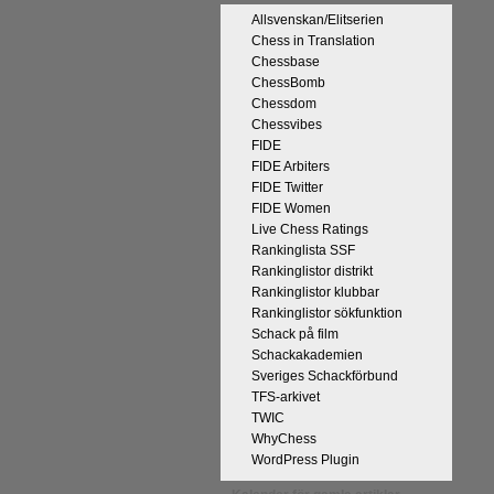
Allsvenskan/Elitserien
Chess in Translation
Chessbase
ChessBomb
Chessdom
Chessvibes
FIDE
FIDE Arbiters
FIDE Twitter
FIDE Women
Live Chess Ratings
Rankinglista SSF
Rankinglistor distrikt
Rankinglistor klubbar
Rankinglistor sökfunktion
Schack på film
Schackakademien
Sveriges Schackförbund
TFS-arkivet
TWIC
WhyChess
WordPress Plugin