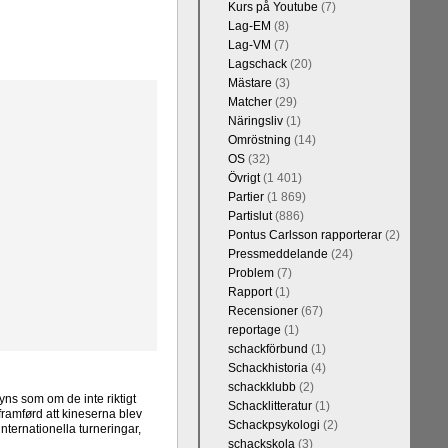
Kurs på Youtube
(7)
Lag-EM
(8)
Lag-VM
(7)
Lagschack
(20)
Mästare
(3)
Matcher
(29)
Näringsliv
(1)
Omröstning
(14)
OS
(32)
Övrigt
(1 401)
Partier
(1 869)
Partislut
(886)
Pontus Carlsson rapporterar
(2)
Pressmeddelande
(24)
Problem
(7)
Rapport
(1)
Recensioner
(67)
reportage
(1)
schackförbund
(1)
Schackhistoria
(4)
schackklubb
(2)
yns som om de inte riktigt
Schacklitteratur
(1)
framførd att kineserna blev
Schackpsykologi
(2)
nternationella turneringar,
schackskola
(3)