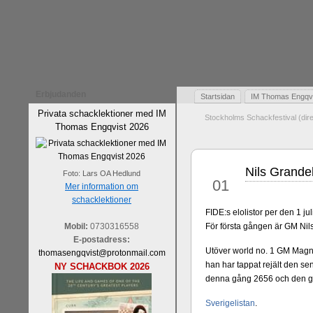
Erbjudanden
Startsidan
IM Thomas Engqvis
Privata schacklektioner med IM
Stockholms Schackfestival (dir
Thomas Engqvist 2026
Nils Grande
jul
Foto: Lars OA Hedlund
01
Mer information om
schacklektioner
FIDE:s elolistor per den 1 jul
Mobil:
0730316558
För första gången är GM Nil
E-postadress:
Utöver world no. 1 GM Mag
thomasengqvist@protonmail.com
han har tappat rejält den s
NY SCHACKBOK 2026
denna gång 2656 och den gr
Sverigelistan
.