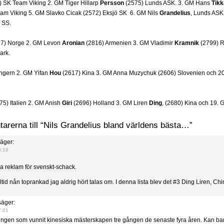
 SK Team Viking 2. GM Tiger Hillarp
Persson
(2575) Lunds ASK. 3. GM Hans
Tik
am Viking 5. GM Slavko Cicak (2572) Eksjö SK 6. GM Nils
Grandelius
, Lunds ASK
 SS.
7) Norge 2. GM Levon
Aronian
(2816) Armenien 3. GM Vladimir
Kramnik
(2799) R
ark.
ngern 2. GM Yifan
Hou
(2617) Kina 3. GM Anna Muzychuk (2606) Slovenien och 2
75) Italien 2. GM Anish
Giri
(2696) Holland 3. GM Liren
Ding
, (2680) Kina och 19. 
rerna till “Nils Grandelius bland världens bästa…”
äger:
3:18
a reklam för svenskt-schack.
 alltid nån toprankad jag aldrig hört talas om. I denna lista blev det #3 Ding Liren, C
äger:
7:01
lingen som vunnit kinesiska mästerskapen tre gången de senaste fyra åren. Kan ba