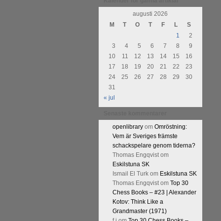
Kalender för gamla artiklar
augusti 2026
M
T
O
T
F
L
S
1
2
3
4
5
6
7
8
9
10
11
12
13
14
15
16
17
18
19
20
21
22
23
24
25
26
27
28
29
30
31
« jul
Senaste kommentarer
openlibrary
om
Omröstning:
Vem är Sveriges främste
schackspelare genom tiderna?
Thomas Engqvist
om
Eskilstuna SK
Ismail El Turk
om
Eskilstuna SK
Thomas Engqvist
om
Top 30
Chess Books – #23 | Alexander
Kotov: Think Like a
Grandmaster (1971)
f.j
om
Top 30 Chess Books –