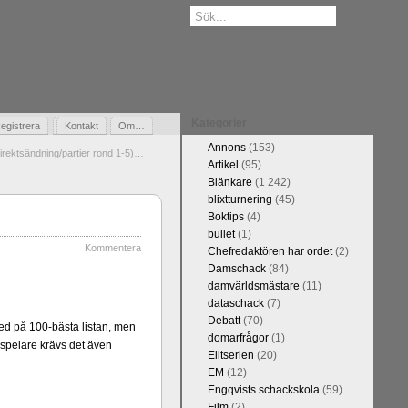
Kategorier
egistrera
Gästbok
Kontakt
Om…
Annons
(153)
direktsändning/partier rond 1-5)…
Artikel
(95)
Blänkare
(1 242)
blixtturnering
(45)
Boktips
(4)
bullet
(1)
Kommentera
Chefredaktören har ordet
(2)
Damschack
(84)
damvärldsmästare
(11)
dataschack
(7)
Debatt
(70)
d på 100-bästa listan, men
domarfrågor
(1)
spelare krävs det även
Elitserien
(20)
EM
(12)
Engqvists schackskola
(59)
Film
(2)