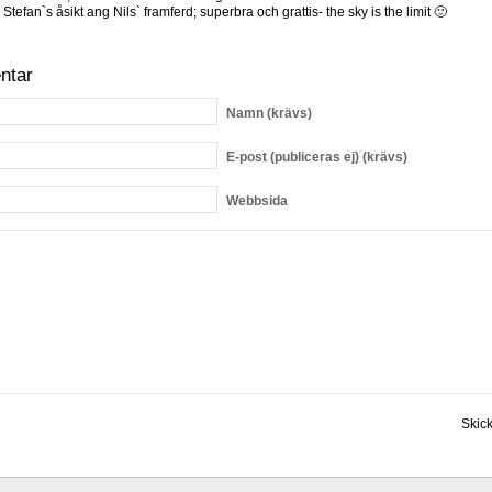
Stefan`s åsikt ang Nils` framferd; superbra och grattis- the sky is the limit 🙂
ntar
Namn
(krävs)
E-post
(publiceras ej) (krävs)
Webbsida