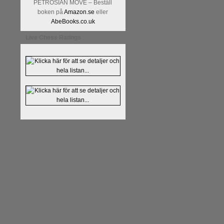
PETROSIAN MOVE – Beställ
boken på
Amazon.se
eller
AbeBooks.co.uk
Live Chess Ratings