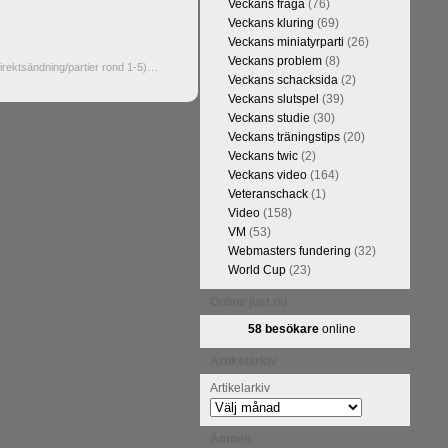
Veckans fråga
(76)
Veckans kluring
(69)
Veckans miniatyrparti
(26)
Veckans problem
(8)
direktsändning/partier rond 1-5)…
Veckans schacksida
(2)
Veckans slutspel
(39)
Veckans studie
(30)
Veckans träningstips
(20)
Veckans twic
(2)
Veckans video
(164)
Veteranschack
(1)
Video
(158)
VM
(53)
Webmasters fundering
(32)
World Cup
(23)
Online just nu
58 besökare
online
Artikelarkiv
Artikelarkiv
Ämnen