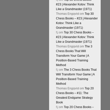
#23 | Alexander Kotov: Think
Like a Grandmaster (1971)
Thomas Engqvist
om
Top 30
Chess Books – #23 | Alexander
Kotov: Think Like a
Grandmaster (1971)
f.j
om
Top 30 Chess Books –
#23 | Alexander Kotov: Think
Like a Grandmaster (1971)
Thomas Engqvist
om
The 3
Chess Books That Will
Transform Your Game | A
Position-Based Training
Method
f.j
om
The 3 Chess Books That
Will Transform Your Game | A
Position-Based Training
Method
Thomas Engqvist
om
Top 20
Chess Books – #11: The
Greatest Endgame Strategy
Book
f.j
om
Top 20 Chess Books –