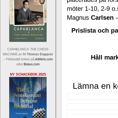
möter 1-10, 2-9 o.
Magnus
Carlsen
–
Prislista och p
CAPABLANCA: THE CHESS
MACHINE av IM
Thomas Engqvist
Håll mark
– Förbeställ boken på
Adlibris.com
eller
Bokus.com
NY SCHACKBOK 2025
Lämna en 