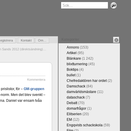
Kategorier
egistrera
Gästbok
Kontakt
Om…
Annons
(153)
n Sands 2012 (direktsändning)…
Artikel
(95)
Blänkare
(1 242)
blixtturnering
(45)
Boktips
(4)
bullet
(1)
Kommentera
Chefredaktören har ordet
(2)
Damschack
(84)
rislistor, för –
GM-gruppen
damvärldsmästare
(11)
-norm. Men det blev svenkt –
dataschack
(7)
rna. Daniel var ensam tvåa
Debatt
(70)
domarfrågor
(1)
Elitserien
(20)
EM
(12)
Engqvists schackskola
(59)
Film
(2)