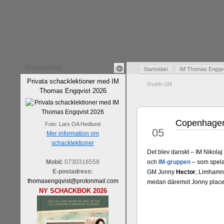
Erbjudanden
Startsidan
IM Thomas Engqvis
Privata schacklektioner med IM
Snabb-SM
Thomas Engqvist 2026
Copenhagen
jun
Foto: Lars OA Hedlund
05
Mer information om
schacklektioner
Det blev danskt – IM Nikolaj
Mobil:
0730316558
och
IM-gruppen
– som spela
E-postadress:
GM Jonny
Hector
, Limhamn
thomasengqvist@protonmail.com
medan däremot Jonny placera
NY SCHACKBOK 2026