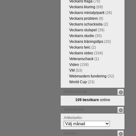
Veckans fråga
(76)
Veckans kluring
(69)
Veckans miniatyrparti
(26)
Veckans problem
(8)
Veckans schacksida
(2)
Veckans slutspel
(39)
Veckans studie
(30)
Veckans träningstips
(20)
Veckans twic
(2)
Veckans video
(164)
Veteranschack
(1)
Video
(158)
VM
(53)
Webmasters fundering
(32)
World Cup
(23)
Online just nu
109 besökare
online
Artikelarkiv
Artikelarkiv
Ämnen