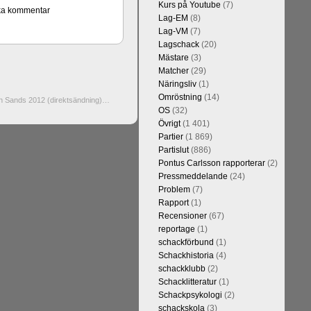
Kurs på Youtube
(7)
Lag-EM
(8)
Lag-VM
(7)
Lagschack
(20)
Mästare
(3)
Matcher
(29)
Näringsliv
(1)
Omröstning
(14)
n Sands 2012 (direktsändning)…
OS
(32)
Övrigt
(1 401)
Partier
(1 869)
Partislut
(886)
Pontus Carlsson rapporterar
(2)
Pressmeddelande
(24)
Problem
(7)
Rapport
(1)
Recensioner
(67)
reportage
(1)
schackförbund
(1)
Schackhistoria
(4)
schackklubb
(2)
Schacklitteratur
(1)
Schackpsykologi
(2)
schackskola
(3)