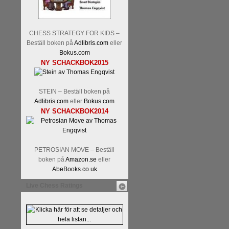
CHESS STRATEGY FOR KIDS –
Beställ boken på
Adlibris.com
eller
Bokus.com
NY SCHACKBOK2015
STEIN – Beställ boken på
Adlibris.com
eller
Bokus.com
NY SCHACKBOK2014
PETROSIAN MOVE – Beställ
boken på
Amazon.se
eller
AbeBooks.co.uk
Live Chess Ratings