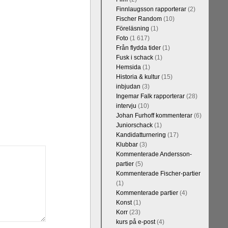
Finnlaugsson rapporterar
(2)
Fischer Random
(10)
Föreläsning
(1)
Foto
(1 617)
Från flydda tider
(1)
Fusk i schack
(1)
Hemsida
(1)
Historia & kultur
(15)
inbjudan
(3)
Ingemar Falk rapporterar
(28)
intervju
(10)
Johan Furhoff kommenterar
(6)
Juniorschack
(1)
Kandidatturnering
(17)
Klubbar
(3)
Kommenterade Andersson-
partier
(5)
Kommenterade Fischer-partier
(1)
Kommenterade partier
(4)
Konst
(1)
Korr
(23)
kurs på e-post
(4)