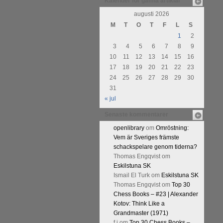
Kalender för gamla artiklar
augusti 2026
M
T
O
T
F
L
S
1
2
3
4
5
6
7
8
9
10
11
12
13
14
15
16
17
18
19
20
21
22
23
24
25
26
27
28
29
30
31
« jul
Senaste kommentarer
openlibrary
om
Omröstning:
Vem är Sveriges främste
schackspelare genom tiderna?
Thomas Engqvist
om
Eskilstuna SK
Ismail El Turk
om
Eskilstuna SK
Thomas Engqvist
om
Top 30
Chess Books – #23 | Alexander
Kotov: Think Like a
Grandmaster (1971)
f.j
om
Top 30 Chess Books –