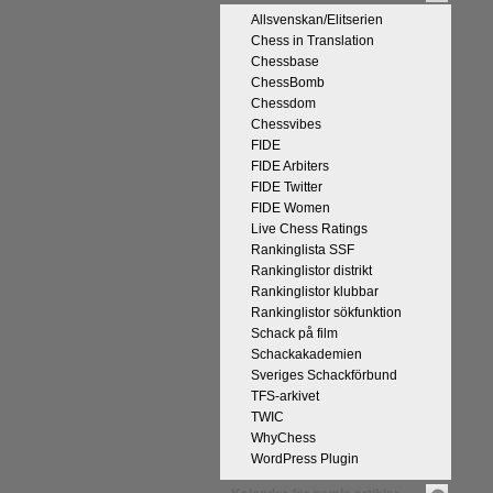
Allsvenskan/Elitserien
Chess in Translation
Chessbase
ChessBomb
Chessdom
Chessvibes
FIDE
FIDE Arbiters
FIDE Twitter
FIDE Women
Live Chess Ratings
Rankinglista SSF
Rankinglistor distrikt
Rankinglistor klubbar
Rankinglistor sökfunktion
Schack på film
Schackakademien
Sveriges Schackförbund
TFS-arkivet
TWIC
WhyChess
WordPress Plugin