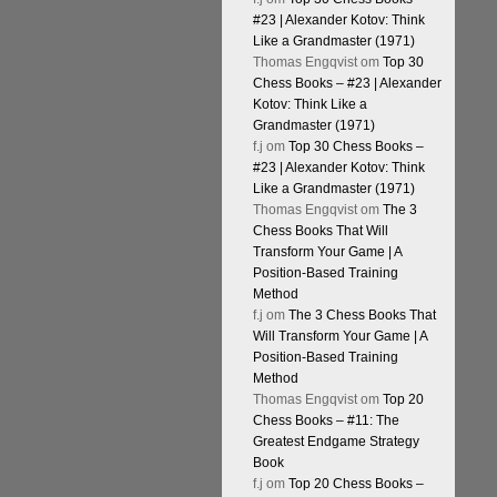
#23 | Alexander Kotov: Think
Like a Grandmaster (1971)
Thomas Engqvist
om
Top 30
Chess Books – #23 | Alexander
Kotov: Think Like a
Grandmaster (1971)
f.j
om
Top 30 Chess Books –
#23 | Alexander Kotov: Think
Like a Grandmaster (1971)
Thomas Engqvist
om
The 3
Chess Books That Will
Transform Your Game | A
Position-Based Training
Method
f.j
om
The 3 Chess Books That
Will Transform Your Game | A
Position-Based Training
Method
Thomas Engqvist
om
Top 20
Chess Books – #11: The
Greatest Endgame Strategy
Book
f.j
om
Top 20 Chess Books –