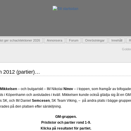
t ger schacklektioner 2026
Annonsera
Forum
Omröstningar
Innehåll
R
Golde
 2012 (partier)…
Mikkelsen
– och bulgariskt – IM Nikolai
Ninov
– i toppen, som framgår av bifogade p
ts i Köpenhamn och avslutades i kväll. Mikkelsen kunde också glädja sig åt en GM
s SK, och IM Daniel
Semcesen
, SK Team Viking, – på andra plats i bägge gruppe
des på den platsen efter särskiljning.
GM-gruppen.
Prislistor och partier rond 1-9.
Klicka på resultatet för partiet.