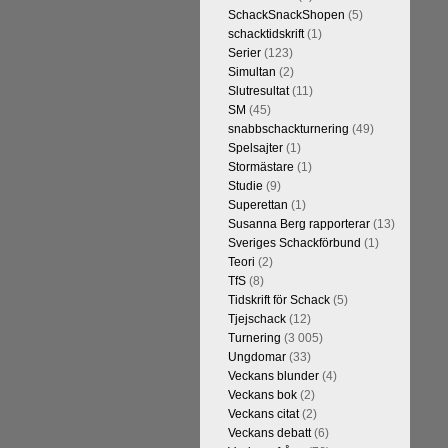
SchackSnackShopen
(5)
schacktidskrift
(1)
Serier
(123)
Simultan
(2)
Slutresultat
(11)
SM
(45)
snabbschackturnering
(49)
Spelsajter
(1)
Stormästare
(1)
Studie
(9)
Superettan
(1)
Susanna Berg rapporterar
(13)
Sveriges Schackförbund
(1)
Teori
(2)
TfS
(8)
Tidskrift för Schack
(5)
Tjejschack
(12)
Turnering
(3 005)
Ungdomar
(33)
Veckans blunder
(4)
Veckans bok
(2)
Veckans citat
(2)
Veckans debatt
(6)