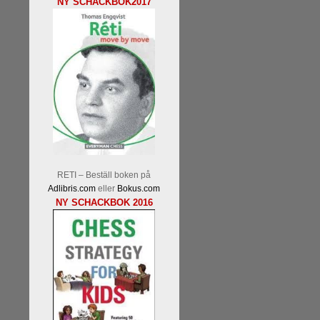
NY SCHACKBOK2017
RETI – Beställ boken på
Adlibris.com
eller
Bokus.com
NY SCHACKBOK 2016