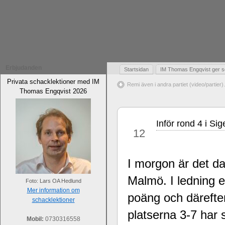
Erbjudanden
Startsidan
IM Thomas Engqvist ger s
Privata schacklektioner med IM
Remi även i andra partiet (video/partier
Thomas Engqvist 2026
Inför rond 4 i Si
maj
12
I morgon är det d
Malmö. I ledning 
Foto: Lars OA Hedlund
Mer information om
poäng och därefte
schacklektioner
platserna 3-7 har
Mobil:
0730316558