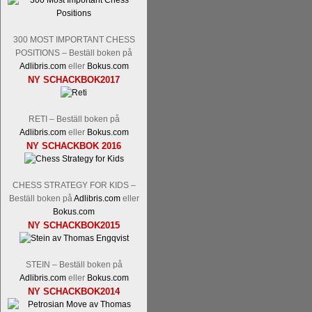
300 MOST IMPORTANT CHESS
POSITIONS – Beställ boken på
Adlibris.com
eller
Bokus.com
NY SCHACKBOK2017
RETI – Beställ boken på
Adlibris.com
eller
Bokus.com
NY SCHACKBOK 2016
CHESS STRATEGY FOR KIDS –
Beställ boken på
Adlibris.com
eller
Bokus.com
NY SCHACKBOK2015
STEIN – Beställ boken på
Adlibris.com
eller
Bokus.com
NY SCHACKBOK2014