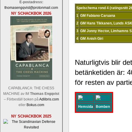
E-postadress:
thomasengqvist@protonmail.com
Spelschema rond 4 (ratingsnitt 2
NY SCHACKBOK 2026
1
GM Fabiano Caruana
2
GM Hans Tikkanen, Lunds AS
3
GM Jonny Hector, Limhamns 
4
GM Anish Giri
Naturligtvis blir 
betänketiden är: 
för resten av partie
CAPABLANCA: THE CHESS
MACHINE av IM
Thomas Engqvist
– Förbeställ boken på
Adlibris.com
eller
Bokus.com
Hemsida
Bomben
NY SCHACKBOK 2025