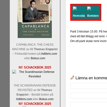
Hemsida
Bomben
Parti 3 klockan 15.00. På he
med ett litet tillägg vid rem
Om ett parti slutar remi inom
CAPABLANCA: THE CHESS
MACHINE av IM
Thomas Engqvist
– Förbeställ boken på
Adlibris.com
eller
Bokus.com
NY SCHACKBOK 2025
Lämna en komme
THE SCANDINAVIAN DEFENSE
REVISITED av IM
Thomas
Engqvist
– Beställ boken på
Adlibris.com
eller
Bokus.com
NY SCHACKBOK 2025