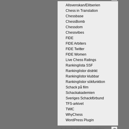
Allsvenskan/Elitserien
Chess in Translation
Chessbase
ChessBomb
Chessdom
Chessvibes
FIDE
FIDE Arbiters
FIDE Twitter
FIDE Women
Live Chess Ratings
Rankinglista SSF
Rankinglistor distrikt
Rankinglistor klubbar
Rankinglistor sökfunktion
Schack på film
Schackakademien
Sveriges Schackförbund
TFS-arkivet
TWIC
WhyChess
WordPress Plugin