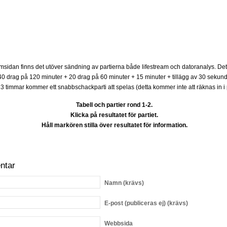
msidan finns det utöver sändning av partierna både lifestream och datoranalys. Det ä
i: 40 drag på 120 minuter + 20 drag på 60 minuter + 15 minuter + tillägg av 30 sekund
 3 timmar kommer ett snabbschackparti att spelas (detta kommer inte att räknas in i p
Tabell och partier rond 1-2.
Klicka på resultatet för partiet.
Håll markören stilla över resultatet för information.
ntar
Namn
(krävs)
E-post
(publiceras ej) (krävs)
Webbsida