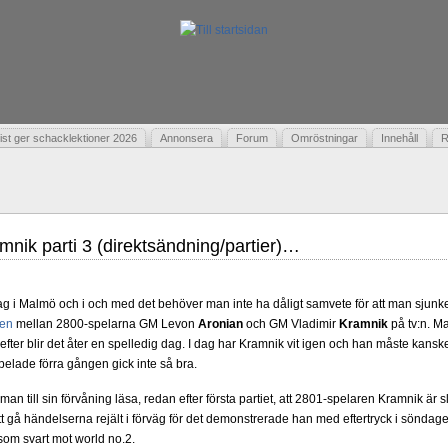
t ger schacklektioner 2026
Annonsera
Forum
Omröstningar
Innehåll
R
nik parti 3 (direktsändning/partier)…
dag i Malmö och i och med det behöver man inte ha dåligt samvete för att man sjunker 
en
mellan 2800-spelarna GM Levon
Aronian
och GM Vladimir
Kramnik
på tv:n. Ma
fter blir det åter en spelledig dag. I dag har Kramnik vit igen och han måste kans
elade förra gången gick inte så bra.
n till sin förvåning läsa, redan efter första partiet, att 2801-spelaren Kramnik är s
att gå händelserna rejält i förväg för det demonstrerade han med eftertryck i söndag
 som svart mot world no.2.