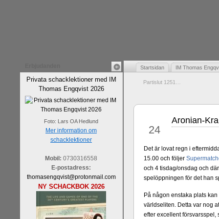
Erbjudanden
Startsidan
IM Thomas Engqvis
Privata schacklektioner med IM
Partislut 1251…
Thomas Engqvist 2026
Aronian-Kram
apr
Foto: Lars OA Hedlund
24
Mer information om
schacklektioner
Det är lovat regn i eftermid
Mobil:
0730316558
15.00 och följer
Supermatch
E-postadress:
och 4 tisdag/onsdag och däre
thomasengqvist@protonmail.com
spelöppningen för det han sp
NY SCHACKBOK 2026
På någon enstaka plats kan ma
världseliten. Detta var nog 
efter excellent försvarsspel,