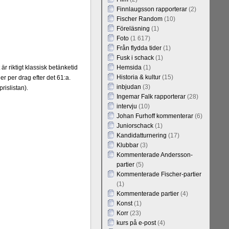
Finnlaugsson rapporterar
(2)
Fischer Random
(10)
Föreläsning
(1)
Foto
(1 617)
Från flydda tider
(1)
Fusk i schack
(1)
r riktigt klassisk betänketid
Hemsida
(1)
Historia & kultur
(15)
er per drag efter det 61:a.
inbjudan
(3)
rislistan).
Ingemar Falk rapporterar
(28)
intervju
(10)
Johan Furhoff kommenterar
(6)
Juniorschack
(1)
Kandidatturnering
(17)
Klubbar
(3)
Kommenterade Andersson-
partier
(5)
Kommenterade Fischer-partier
(1)
Kommenterade partier
(4)
Konst
(1)
Korr
(23)
kurs på e-post
(4)