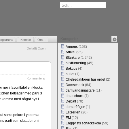
Kategorier
egistrera
Gästbok
Kontakt
Om…
Annons
(153)
Deltalift Open
Artikel
(95)
Blänkare
(1 242)
blixtturnering
(45)
Boktips
(4)
bullet
(1)
Kommentera
Chefredaktören har ordet
(2)
Damschack
(84)
ner i favoritfåtöljen klockan
damvärldsmästare
(11)
tchen fortsätter med parti 3
dataschack
(7)
ke komma med något nytt i
Debatt
(70)
domarfrågor
(1)
Elitserien
(20)
lut som spelare i yppersta
EM
(12)
ens parti som slutade remi
Engqvists schackskola
(59)
Film
(2)