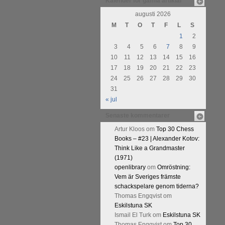
Kalender för gamla artiklar
augusti 2026
M
T
O
T
F
L
S
1
2
3
4
5
6
7
8
9
10
11
12
13
14
15
16
17
18
19
20
21
22
23
24
25
26
27
28
29
30
31
« jul
Senaste kommentarer
Artur Kloos
om
Top 30 Chess
Books – #23 | Alexander Kotov:
Think Like a Grandmaster
(1971)
openlibrary
om
Omröstning:
Vem är Sveriges främste
schackspelare genom tiderna?
Thomas Engqvist
om
Eskilstuna SK
Ismail El Turk
om
Eskilstuna SK
Thomas Engqvist
om
Top 30