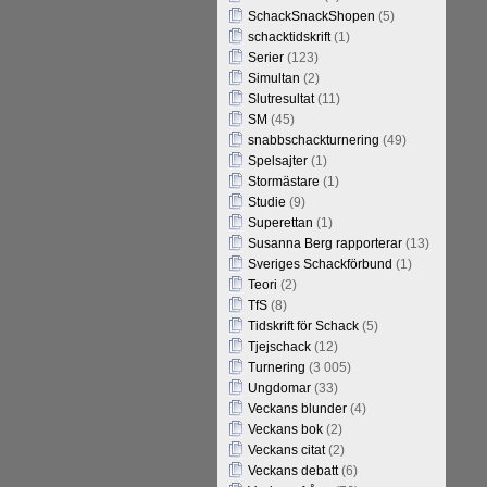
SchackSnackShopen
(5)
schacktidskrift
(1)
Serier
(123)
Simultan
(2)
Slutresultat
(11)
SM
(45)
snabbschackturnering
(49)
Spelsajter
(1)
Stormästare
(1)
Studie
(9)
Superettan
(1)
Susanna Berg rapporterar
(13)
Sveriges Schackförbund
(1)
Teori
(2)
TfS
(8)
Tidskrift för Schack
(5)
Tjejschack
(12)
Turnering
(3 005)
Ungdomar
(33)
Veckans blunder
(4)
Veckans bok
(2)
Veckans citat
(2)
Veckans debatt
(6)