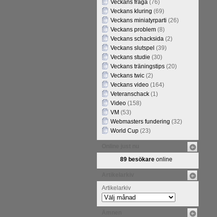
Veckans fråga
(76)
Veckans kluring
(69)
Veckans miniatyrparti
(26)
Veckans problem
(8)
Veckans schacksida
(2)
Veckans slutspel
(39)
Veckans studie
(30)
Veckans träningstips
(20)
Veckans twic
(2)
Veckans video
(164)
Veteranschack
(1)
Video
(158)
VM
(53)
Webmasters fundering
(32)
World Cup
(23)
Online just nu
89 besökare
online
Artikelarkiv
Artikelarkiv
Ämnen