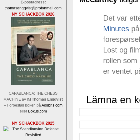
E-postadress:
thomasengqvist@protonmail.com
NY SCHACKBOK 2026
Det var et
Minutes
på 
forespørse
Lost og fil
rollen som 
er ventet p
CAPABLANCA: THE CHESS
Lämna en 
MACHINE av IM
Thomas Engqvist
– Förbeställ boken på
Adlibris.com
eller
Bokus.com
NY SCHACKBOK 2025