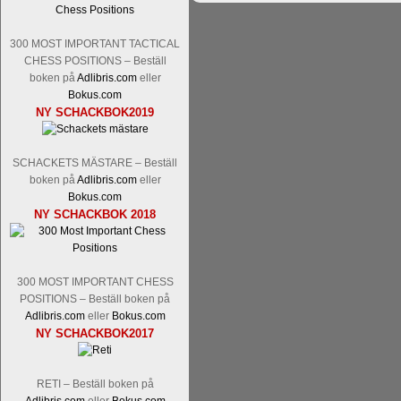
300 MOST IMPORTANT TACTICAL
CHESS POSITIONS – Beställ
boken på
Adlibris.com
eller
Bokus.com
NY SCHACKBOK2019
SCHACKETS MÄSTARE – Beställ
boken på
Adlibris.com
eller
Bokus.com
NY SCHACKBOK 2018
300 MOST IMPORTANT CHESS
POSITIONS – Beställ boken på
Adlibris.com
eller
Bokus.com
NY SCHACKBOK2017
RETI – Beställ boken på