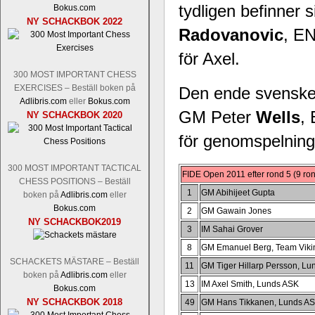
tydligen befinner 
Bokus.com
NY SCHACKBOK 2022
Radovanovic
, EN
för Axel.
300 MOST IMPORTANT CHESS
EXERCISES – Beställ boken på
Den ende svensken
Adlibris.com
eller
Bokus.com
GM Peter
Wells
,
NY SCHACKBOK 2020
för genomspelning 
300 MOST IMPORTANT TACTICAL
FIDE Open 2011 efter rond 5 (9 ro
CHESS POSITIONS – Beställ
1
GM Abihijeet Gupta
boken på
Adlibris.com
eller
Bokus.com
2
GM Gawain Jones
NY SCHACKBOK2019
3
IM Sahai Grover
8
GM Emanuel Berg, Team Viki
SCHACKETS MÄSTARE – Beställ
11
GM Tiger Hillarp Persson, L
boken på
Adlibris.com
eller
13
IM Axel Smith, Lunds ASK
Bokus.com
NY SCHACKBOK 2018
49
GM Hans Tikkanen, Lunds A