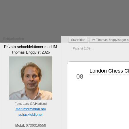
Erbjudanden
Startsidan
IM Thomas Engqvist ger s
Privata schacklektioner med IM
Patislut 1139…
Thomas Engqvist 2026
London Chess Cla
dec
08
Foto: Lars OA Hedlund
Mer information om
schacklektioner
Mobil:
0730316558