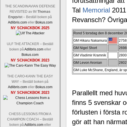
förutsättningar at
THE SCANDINAVIAN DEFENSE
Tal
Memorial
2011 
REVISITED av IM
Thomas
Engqvist
– Beställ boken på
Revansch? Övriga 
Adlibris.com
eller
Bokus.com
NY SCHACKBOK 2025
Rond 5 torsdag den 8 december 2
GM Hikaru Nakamura
2758
ULF THE ATTACKER – Beställ
GM Nigel Short
2698
boken på
Adlibris.com
eller
Bokus.com
GM Vladimir Kramnik
2800
NY SCHACKBOK 2023
GM Levon Aronian
2802
GM Luke McShane, England, är spe
THE CARO-KANN THE EASY
WAY – Beställ boken på
Adlibris.com
eller
Bokus.com
Parallellt med hu
NY SCHACKBOK 2023
finns 5 svenskar o
förlusten i första
CHESS LESSONS FROM A
CHAMPION COACH – Beställ
gör att han närmat
boken på
Adlibris.com
eller