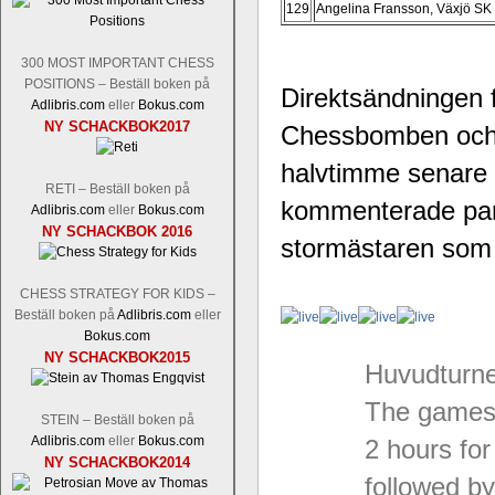
129
Angelina Fransson, Växjö SK
300 MOST IMPORTANT CHESS
POSITIONS – Beställ boken på
Direktsändningen 
Adlibris.com
eller
Bokus.com
NY SCHACKBOK2017
Chessbomben och 
halvtimme senare 
RETI – Beställ boken på
kommenterade part
Adlibris.com
eller
Bokus.com
NY SCHACKBOK 2016
stormästaren som
CHESS STRATEGY FOR KIDS –
Beställ boken på
Adlibris.com
eller
Bokus.com
NY SCHACKBOK2015
Huvudturne
The games w
STEIN – Beställ boken på
Adlibris.com
eller
Bokus.com
2 hours fo
NY SCHACKBOK2014
followed b