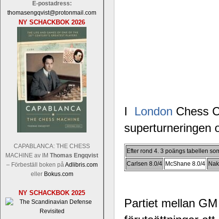
E-postadress:
thomasengqvist@protonmail.com
NY SCHACKBOK 2026
I
London
Chess Cla
superturneringen o
CAPABLANCA: THE CHESS
Efter rond 4. 3 poängs tabellen som
MACHINE av IM
Thomas Engqvist
Carlsen 8.0/4
McShane 8.0/4
Nak
– Förbeställ boken på
Adlibris.com
eller
Bokus.com
NY SCHACKBOK 2025
Partiet mellan G