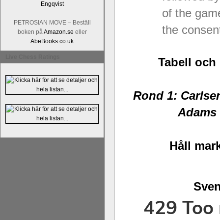
of the game
PETROSIAN MOVE – Beställ
the consent
boken på
Amazon.se
eller
AbeBooks.co.uk
Live Chess Ratings
Tabell och
Rond 1: Carlse
Adams 
Håll mark
Sven