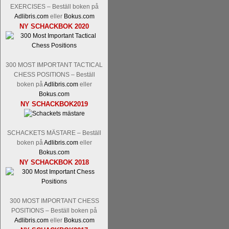
EXERCISES – Beställ boken på
Adlibris.com
eller
Bokus.com
NY SCHACKBOK 2020
300 MOST IMPORTANT TACTICAL
CHESS POSITIONS – Beställ
boken på
Adlibris.com
eller
Bokus.com
NY SCHACKBOK2019
SCHACKETS MÄSTARE – Beställ
boken på
Adlibris.com
eller
Bokus.com
NY SCHACKBOK 2018
300 MOST IMPORTANT CHESS
POSITIONS – Beställ boken på
Adlibris.com
eller
Bokus.com