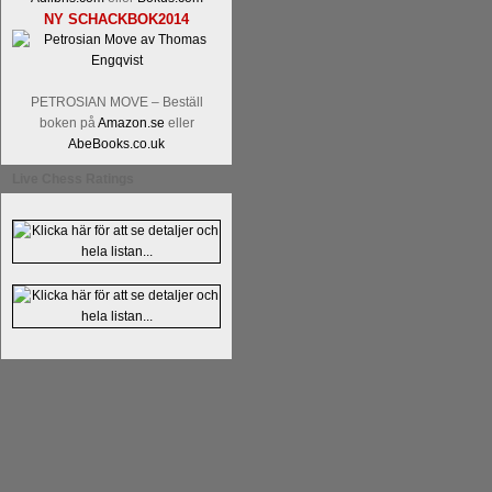
NY SCHACKBOK2014
PETROSIAN MOVE – Beställ
boken på
Amazon.se
eller
AbeBooks.co.uk
Live Chess Ratings