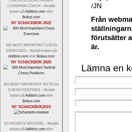
CHESS LESSONS FROM A
/JN
CHAMPION COACH – Beställ
boken på
Adlibris.com
eller
Bokus.com
Från webmast
NY SCHACKBOK 2022
ställningarn
förutsätter a
är.
300 MOST IMPORTANT CHESS
EXERCISES – Beställ boken på
Adlibris.com
eller
Bokus.com
NY SCHACKBOK 2020
Lämna en 
300 MOST IMPORTANT TACTICAL
CHESS POSITIONS – Beställ
boken på
Adlibris.com
eller
Bokus.com
NY SCHACKBOK2019
SCHACKETS MÄSTARE – Beställ
boken på
Adlibris.com
eller