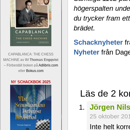
högerspalten unde
du trycker fram ett
brädet.
Schacknyheter
fr
Nyheter
från Dage
CAPABLANCA: THE CHESS
MACHINE av IM
Thomas Engqvist
– Förbeställ boken på
Adlibris.com
eller
Bokus.com
NY SCHACKBOK 2025
Läs de 2 ko
Jörgen Nil
25 oktober 20
Inte helt kor