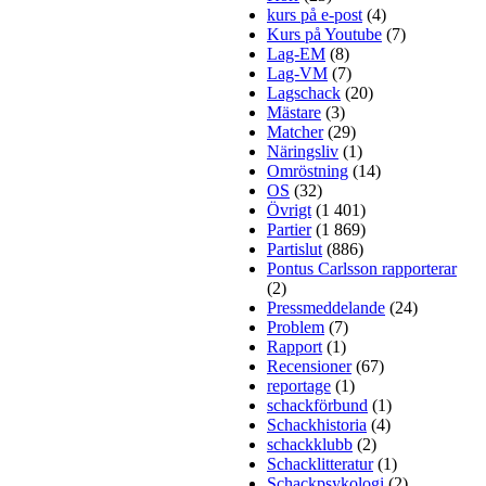
kurs på e-post
(4)
Kurs på Youtube
(7)
Lag-EM
(8)
Lag-VM
(7)
Lagschack
(20)
Mästare
(3)
Matcher
(29)
Näringsliv
(1)
Omröstning
(14)
OS
(32)
Övrigt
(1 401)
Partier
(1 869)
Partislut
(886)
Pontus Carlsson rapporterar
(2)
Pressmeddelande
(24)
Problem
(7)
Rapport
(1)
Recensioner
(67)
reportage
(1)
schackförbund
(1)
Schackhistoria
(4)
schackklubb
(2)
Schacklitteratur
(1)
Schackpsykologi
(2)