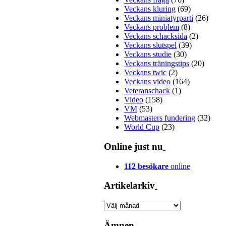
Veckans kluring
(69)
Veckans miniatyrparti
(26)
Veckans problem
(8)
Veckans schacksida
(2)
Veckans slutspel
(39)
Veckans studie
(30)
Veckans träningstips
(20)
Veckans twic
(2)
Veckans video
(164)
Veteranschack
(1)
Video
(158)
VM
(53)
Webmasters fundering
(32)
World Cup
(23)
Online just nu
112 besökare
online
Artikelarkiv
Artikelarkiv
Ämnen