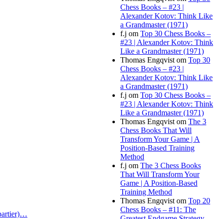
Chess Books – #23 |
Alexander Kotov: Think Like
a Grandmaster (1971)
f.j
om
Top 30 Chess Books –
#23 | Alexander Kotov: Think
Like a Grandmaster (1971)
Thomas Engqvist
om
Top 30
Chess Books – #23 |
Alexander Kotov: Think Like
a Grandmaster (1971)
f.j
om
Top 30 Chess Books –
#23 | Alexander Kotov: Think
Like a Grandmaster (1971)
Thomas Engqvist
om
The 3
Chess Books That Will
Transform Your Game | A
Position-Based Training
Method
f.j
om
The 3 Chess Books
That Will Transform Your
Game | A Position-Based
Training Method
Thomas Engqvist
om
Top 20
Chess Books – #11: The
partier)…
Greatest Endgame Strategy