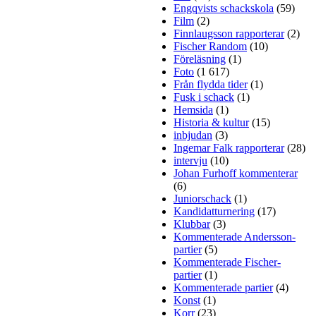
Engqvists schackskola
(59)
Film
(2)
Finnlaugsson rapporterar
(2)
Fischer Random
(10)
Föreläsning
(1)
Foto
(1 617)
Från flydda tider
(1)
Fusk i schack
(1)
Hemsida
(1)
Historia & kultur
(15)
inbjudan
(3)
Ingemar Falk rapporterar
(28)
intervju
(10)
Johan Furhoff kommenterar
(6)
Juniorschack
(1)
Kandidatturnering
(17)
Klubbar
(3)
Kommenterade Andersson-
partier
(5)
Kommenterade Fischer-
partier
(1)
Kommenterade partier
(4)
Konst
(1)
Korr
(23)