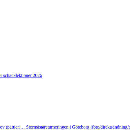
r schacklektioner 2026
tov (partier)…
Stormästareturneringen i Göteborg (foto/direktsändning/