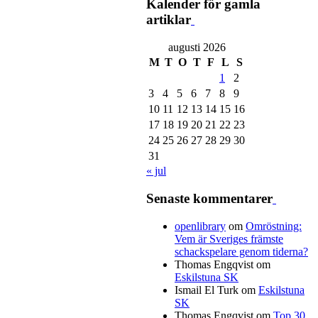
Kalender för gamla
artiklar
augusti 2026
M
T
O
T
F
L
S
1
2
3
4
5
6
7
8
9
10
11
12
13
14
15
16
17
18
19
20
21
22
23
24
25
26
27
28
29
30
31
« jul
Senaste kommentarer
openlibrary
om
Omröstning:
Vem är Sveriges främste
schackspelare genom tiderna?
Thomas Engqvist
om
Eskilstuna SK
Ismail El Turk
om
Eskilstuna
SK
Thomas Engqvist
om
Top 30