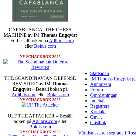
CAPABLANCA: THE CHESS
MACHINE av IM
Thomas Engqvist
– Förbeställ boken på
Adlibris.com
eller
Bokus.com
NY SCHACKBOK 2025
Startsidan
THE SCANDINAVIAN DEFENSE
IM Thomas Engqvist ge
REVISITED av IM
Thomas
Annonsera
Engqvist
– Beställ boken på
Forum
Adlibris.com
eller
Bokus.com
Omröstningar
NY SCHACKBOK 2025
Innehåll
Registrera
Kontakt
ULF THE ATTACKER – Beställ
Om…
boken på
Adlibris.com
eller
Gästbok
Bokus.com
NY SCHACKBOK 2023
Världsmästaren segrade i Ros