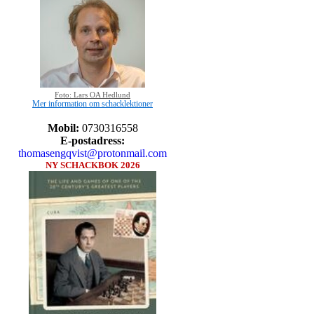
Foto: Lars OA Hedlund
Mer information om schacklektioner
Mobil:
0730316558
E-postadress:
thomasengqvist@protonmail.com
NY SCHACKBOK 2026