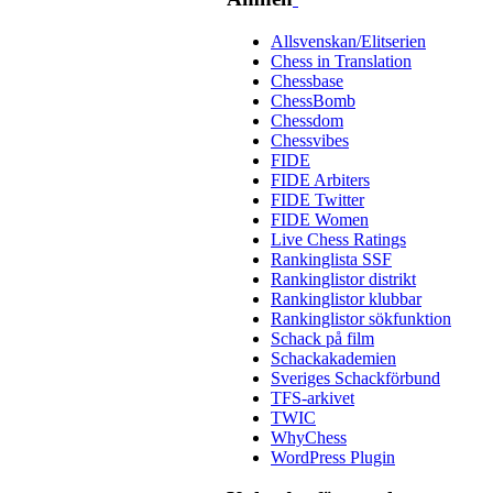
Allsvenskan/Elitserien
Chess in Translation
Chessbase
ChessBomb
Chessdom
Chessvibes
FIDE
FIDE Arbiters
FIDE Twitter
FIDE Women
Live Chess Ratings
Rankinglista SSF
Rankinglistor distrikt
Rankinglistor klubbar
Rankinglistor sökfunktion
Schack på film
Schackakademien
Sveriges Schackförbund
TFS-arkivet
TWIC
WhyChess
WordPress Plugin