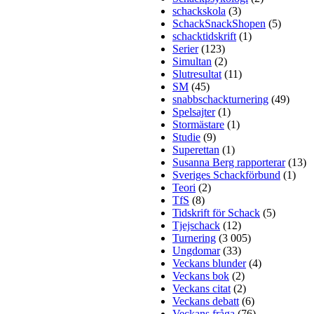
schackskola
(3)
SchackSnackShopen
(5)
schacktidskrift
(1)
Serier
(123)
Simultan
(2)
Slutresultat
(11)
SM
(45)
snabbschackturnering
(49)
Spelsajter
(1)
Stormästare
(1)
Studie
(9)
Superettan
(1)
Susanna Berg rapporterar
(13)
Sveriges Schackförbund
(1)
Teori
(2)
TfS
(8)
Tidskrift för Schack
(5)
Tjejschack
(12)
Turnering
(3 005)
Ungdomar
(33)
Veckans blunder
(4)
Veckans bok
(2)
Veckans citat
(2)
Veckans debatt
(6)
Veckans fråga
(76)