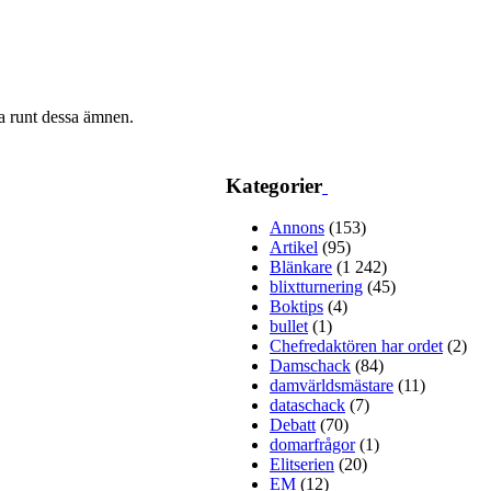
ra runt dessa ämnen.
Kategorier
Annons
(153)
Artikel
(95)
Blänkare
(1 242)
blixtturnering
(45)
Boktips
(4)
bullet
(1)
Chefredaktören har ordet
(2)
Damschack
(84)
damvärldsmästare
(11)
dataschack
(7)
Debatt
(70)
domarfrågor
(1)
Elitserien
(20)
EM
(12)