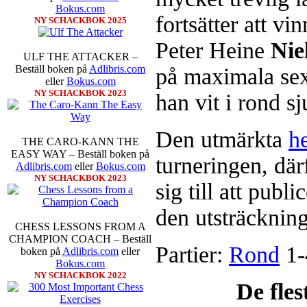
Bokus.com
fortsätter att v
NY SCHACKBOK 2025
Peter Heine
Nie
ULF THE ATTACKER –
Beställ boken på
Adlibris.com
på maximala sex
eller
Bokus.com
NY SCHACKBOK 2023
han vit i rond 
Den utmärkta
h
THE CARO-KANN THE
EASY WAY – Beställ boken på
turneringen, dä
Adlibris.com
eller
Bokus.com
NY SCHACKBOK 2023
sig till att pub
den utsträckning
CHESS LESSONS FROM A
CHAMPION COACH – Beställ
Partier:
Rond
1-
boken på
Adlibris.com
eller
Bokus.com
NY SCHACKBOK 2022
De fles