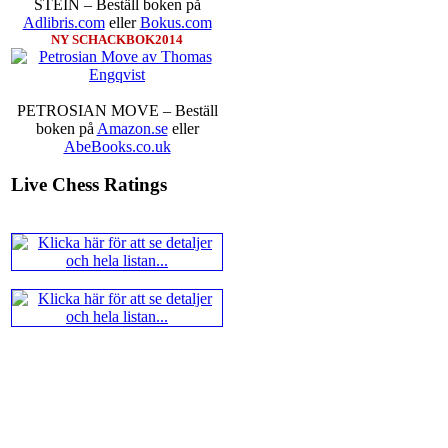
STEIN – Beställ boken på
Adlibris.com
eller
Bokus.com
NY SCHACKBOK2014
PETROSIAN MOVE – Beställ
boken på
Amazon.se
eller
AbeBooks.co.uk
Live Chess Ratings