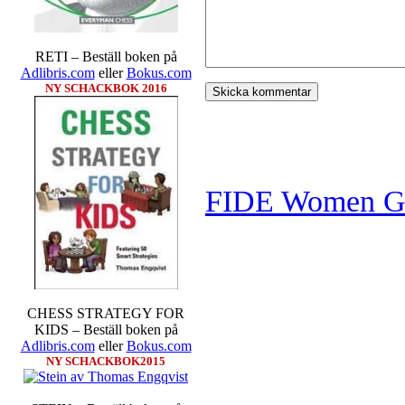
RETI – Beställ boken på
Adlibris.com
eller
Bokus.com
NY SCHACKBOK 2016
FIDE Women GP 
CHESS STRATEGY FOR
KIDS – Beställ boken på
Adlibris.com
eller
Bokus.com
NY SCHACKBOK2015