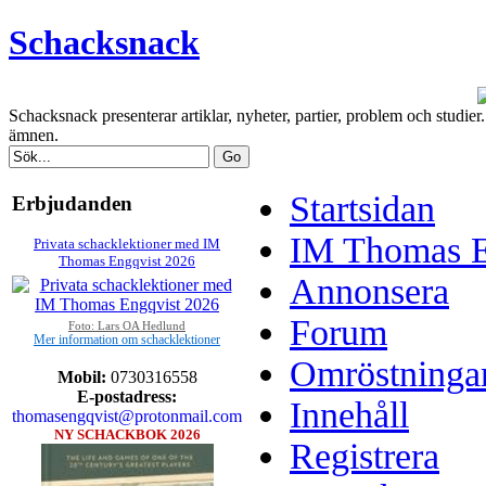
Schacksnack
Schacksnack presenterar artiklar, nyheter, partier, problem och studi
ämnen.
Startsidan
Erbjudanden
IM Thomas En
Privata schacklektioner med IM
Thomas Engqvist 2026
Annonsera
Forum
Foto: Lars OA Hedlund
Mer information om schacklektioner
Omröstninga
Mobil:
0730316558
E-postadress:
Innehåll
thomasengqvist@protonmail.com
NY SCHACKBOK 2026
Registrera