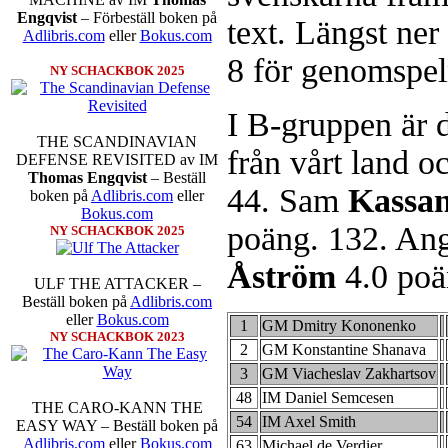
Engqvist
– Förbeställ boken på
text. Längst ner 
Adlibris.com
eller
Bokus.com
8 för genomspel
NY SCHACKBOK 2025
I B-gruppen är d
THE SCANDINAVIAN
från vårt land o
DEFENSE REVISITED av IM
Thomas Engqvist
– Beställ
44. Sam
Kassan
boken på
Adlibris.com
eller
Bokus.com
poäng. 132. An
NY SCHACKBOK 2025
Åström
4.0 poä
ULF THE ATTACKER –
Beställ boken på
Adlibris.com
eller
Bokus.com
1
GM Dmitry Kononenko
NY SCHACKBOK 2023
2
GM Konstantine Shanava
3
GM Viacheslav Zakhartsov
48
IM Daniel Semcesen
THE CARO-KANN THE
54
IM Axel Smith
EASY WAY – Beställ boken på
Adlibris.com
eller
Bokus.com
63
Michael de Verdier