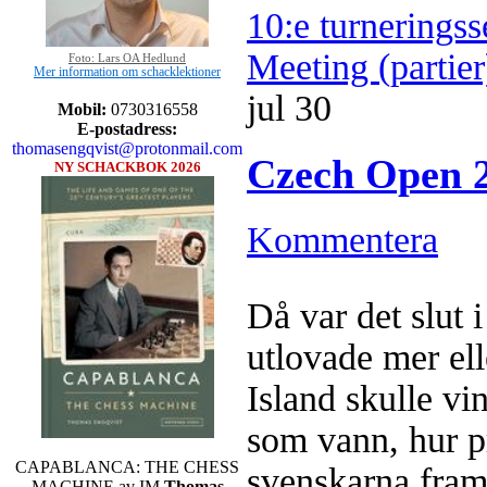
10:e turnerings
Meeting (partie
Foto: Lars OA Hedlund
Mer information om schacklektioner
jul
30
Mobil:
0730316558
E-postadress:
thomasengqvist@protonmail.com
Czech Open 2
NY SCHACKBOK 2026
Kommentera
Då var det slut 
utlovade mer e
Island skulle vi
som vann, hur p
CAPABLANCA: THE CHESS
svenskarna fram
MACHINE av IM
Thomas