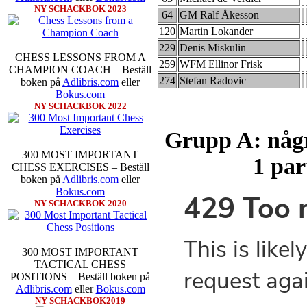
NY SCHACKBOK 2023
64
GM Ralf Åkesson
120
Martin Lokander
229
Denis Miskulin
CHESS LESSONS FROM A
259
WFM Ellinor Frisk
CHAMPION COACH – Beställ
274
Stefan Radovic
boken på
Adlibris.com
eller
Bokus.com
NY SCHACKBOK 2022
Grupp A: någr
300 MOST IMPORTANT
1 par
CHESS EXERCISES – Beställ
boken på
Adlibris.com
eller
Bokus.com
NY SCHACKBOK 2020
300 MOST IMPORTANT
TACTICAL CHESS
POSITIONS – Beställ boken på
Adlibris.com
eller
Bokus.com
NY SCHACKBOK2019