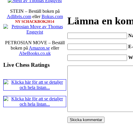
STEIN – Beställ boken på
Adlibris.com
eller
Bokus.com
Lämna en ko
NY SCHACKBOK2014
N
PETROSIAN MOVE – Beställ
E-
boken på
Amazon.se
eller
AbeBooks.co.uk
W
Live Chess Ratings