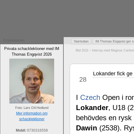
Erbjudanden
Startsidan
IM Thomas Engqvist ger s
Privata schacklektioner med IM
Biel 2011 – Intervju med Magnus Carlsen
Thomas Engqvist 2026
Lokander fick ge
jul
28
I
Czech
Open i ron
Lokander
, U18 (
Foto: Lars OA Hedlund
Mer information om
behövdes en rysk 
schacklektioner
Dawin
(2538). Rys
Mobil:
0730316558