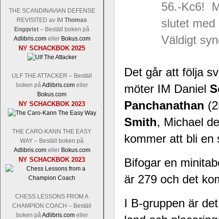
56.-Kc6! 
THE SCANDINAVIAN DEFENSE
REVISITED av IM
Thomas
slutet med 
Engqvist
– Beställ boken på
Väldigt syn
Adlibris.com
eller
Bokus.com
NY SCHACKBOK 2025
Det går att följa s
ULF THE ATTACKER – Beställ
boken på
Adlibris.com
eller
möter IM Daniel
S
Bokus.com
Panchanathan
(2
NY SCHACKBOK 2023
Smith
, Michael d
THE CARO-KANN THE EASY
kommer att bli en 
WAY – Beställ boken på
Adlibris.com
eller
Bokus.com
NY SCHACKBOK 2023
Bifogar en minitab
är 279 och det kom
CHESS LESSONS FROM A
I B-gruppen är det
CHAMPION COACH – Beställ
boken på
Adlibris.com
eller