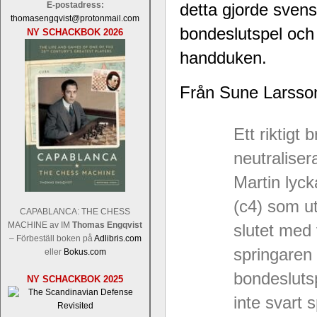
E-postadress:
detta gjorde svensk
thomasengqvist@protonmail.com
bondeslutspel och 
NY SCHACKBOK 2026
handduken.
Från Sune Larsson 
Ett riktigt
neutralise
Martin lyc
(c4) som ut
CAPABLANCA: THE CHESS
MACHINE av IM
Thomas Engqvist
slutet med
– Förbeställ boken på
Adlibris.com
springaren
eller
Bokus.com
bondesluts
NY SCHACKBOK 2025
inte svart 