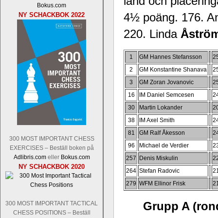
land och placerin
Bokus.com
4½ poäng. 176. A
NY SCHACKBOK 2022
220. Linda
Åströ
1
GM Hannes Stefansson
2
2
GM Konstantine Shanava
2
3
GM Zoran Jovanovic
2
16
IM Daniel Semcesen
2
30
Martin Lokander
2
38
IM Axel Smith
2
81
GM Ralf Åkesson
2
300 MOST IMPORTANT CHESS
96
Michael de Verdier
2
EXERCISES – Beställ boken på
Adlibris.com
eller
Bokus.com
257
Denis Miskulin
2
NY SCHACKBOK 2020
264
Stefan Radovic
2
279
WFM Ellinor Frisk
2
Grupp A (rond
300 MOST IMPORTANT TACTICAL
CHESS POSITIONS – Beställ