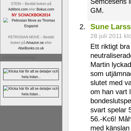
Semcesens ib
STEIN – Beställ boken på
GM.
Adlibris.com
eller
Bokus.com
NY SCHACKBOK2014
Sune Lars
28 juli 2011 k
PETROSIAN MOVE – Beställ
boken på
Amazon.se
eller
Ett riktigt br
AbeBooks.co.uk
neutralisera
Live Chess Ratings
Martin lycka
som utjämnade
slutet med v
om han vart 
bondeslutspel
svart spelar 
56.-Kc6! Måh
med känslan 