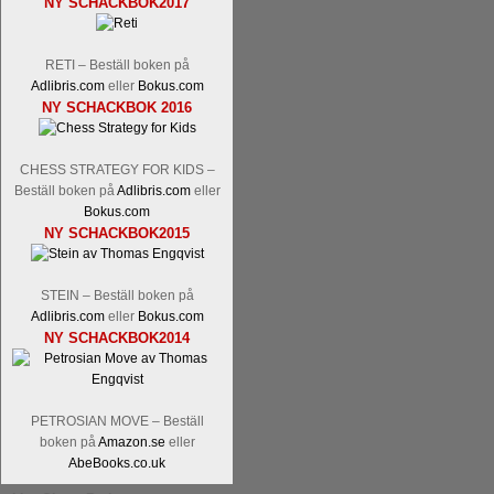
NY SCHACKBOK2017
RETI – Beställ boken på
Adlibris.com
eller
Bokus.com
NY SCHACKBOK 2016
CHESS STRATEGY FOR KIDS –
Beställ boken på
Adlibris.com
eller
Bokus.com
NY SCHACKBOK2015
STEIN – Beställ boken på
Adlibris.com
eller
Bokus.com
NY SCHACKBOK2014
PETROSIAN MOVE – Beställ
boken på
Amazon.se
eller
AbeBooks.co.uk