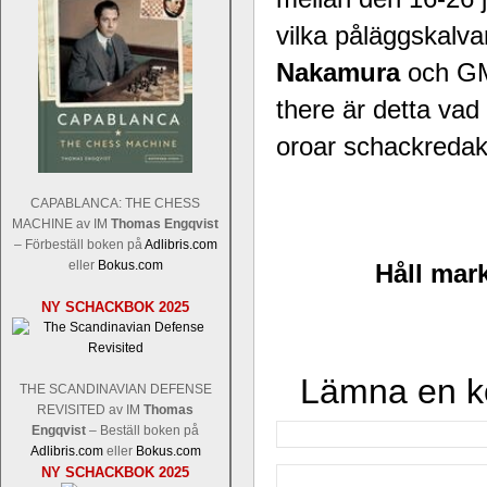
vilka påläggskalva
Nakamura
och G
there är detta vad
oroar schackredakt
CAPABLANCA: THE CHESS
MACHINE av IM
Thomas Engqvist
– Förbeställ boken på
Adlibris.com
eller
Bokus.com
Håll mark
NY SCHACKBOK 2025
Lämna en 
THE SCANDINAVIAN DEFENSE
REVISITED av IM
Thomas
Engqvist
– Beställ boken på
Adlibris.com
eller
Bokus.com
NY SCHACKBOK 2025