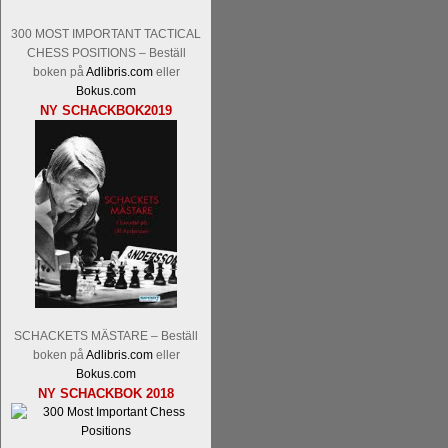
300 MOST IMPORTANT TACTICAL
CHESS POSITIONS – Beställ
boken på
Adlibris.com
eller
Bokus.com
NY SCHACKBOK2019
SCHACKETS MÄSTARE – Beställ
boken på
Adlibris.com
eller
Bokus.com
NY SCHACKBOK 2018