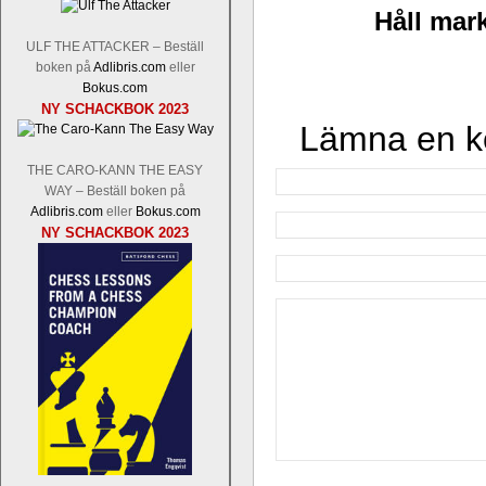
Håll mark
ULF THE ATTACKER – Beställ
boken på
Adlibris.com
eller
Bokus.com
NY SCHACKBOK 2023
Lämna en 
THE CARO-KANN THE EASY
WAY – Beställ boken på
Adlibris.com
eller
Bokus.com
NY SCHACKBOK 2023