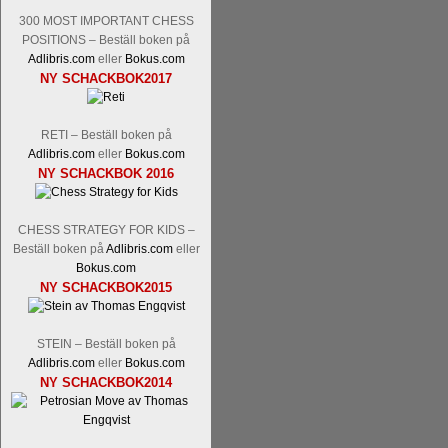
300 MOST IMPORTANT CHESS
POSITIONS – Beställ boken på
Adlibris.com
eller
Bokus.com
NY SCHACKBOK2017
RETI – Beställ boken på
Adlibris.com
eller
Bokus.com
NY SCHACKBOK 2016
CHESS STRATEGY FOR KIDS –
Beställ boken på
Adlibris.com
eller
Bokus.com
NY SCHACKBOK2015
STEIN – Beställ boken på
Adlibris.com
eller
Bokus.com
NY SCHACKBOK2014