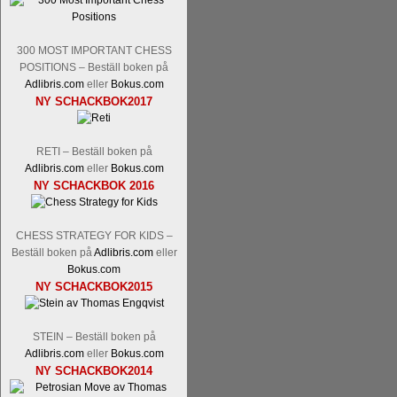
300 MOST IMPORTANT CHESS
POSITIONS – Beställ boken på
Adlibris.com
eller
Bokus.com
NY SCHACKBOK2017
RETI – Beställ boken på
Adlibris.com
eller
Bokus.com
NY SCHACKBOK 2016
CHESS STRATEGY FOR KIDS –
Beställ boken på
Adlibris.com
eller
Bokus.com
NY SCHACKBOK2015
STEIN – Beställ boken på
Adlibris.com
eller
Bokus.com
NY SCHACKBOK2014