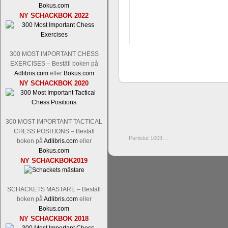
Bokus.com
NY SCHACKBOK 2022
300 MOST IMPORTANT CHESS
EXERCISES – Beställ boken på
Adlibris.com
eller
Bokus.com
NY SCHACKBOK 2020
300 MOST IMPORTANT TACTICAL
CHESS POSITIONS – Beställ
Partislut 1003…
boken på
Adlibris.com
eller
Bokus.com
NY SCHACKBOK2019
SCHACKETS MÄSTARE – Beställ
boken på
Adlibris.com
eller
Bokus.com
NY SCHACKBOK 2018